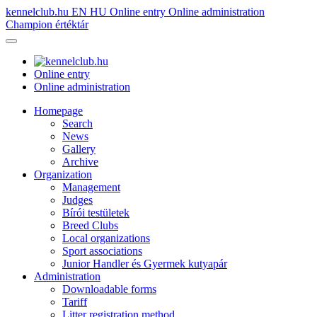
kennelclub.hu
EN
HU
Online entry
Online administration
Champion értéktár
Online entry
Online administration
Homepage
Search
News
Gallery
Archive
Organization
Management
Judges
Bírói testületek
Breed Clubs
Local organizations
Sport associations
Junior Handler és Gyermek kutyapár
Administration
Downloadable forms
Tariff
Litter registration method