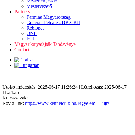
Mestertenyésztő
Mestervezető
Partners
Farmina Magyarország
Generali Petcare - DBX Kft
Rebiopet
ONE
FCI
Magyar kutyafajták Tanösvénye
Contact
Utolsó módosítás: 2025-06-17 11:26:24 | Létrehozás: 2025-06-17
11:24:25
Kulcsszavak:
Rövid link:
https://www.kennelclub.hu/Figyelem___ujra