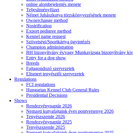
online alombejelentés menete
Teljesítményfüzet
Német Juhászkutya törzskönyvezésének menete
Ownerchange method
Nostrification
Export pedigree method
Kennel name request
Szövetségi/Sportkártya ügyintézés
Champion administration
BH bizonyítvány és/vagy Munkavizsga bizonyítvány kiv
Entry for a dog show
Breeds
Fajtagondozó szervezetek
Elismert tenyésztői szervezetek
Regulations
FCI regulations
Hungarian Kennel Club General Rules
Presidential Decisions
Shows
Rendezvénynaptár 2026
Nemzeti kutyafajtaink éves pontversenye 2026
Tenyészszemle 2026
Rendezvénynaptár 2025
Tenyészszemle 2025
Nemzeti kutyafajtaink éves pontversenye 2025