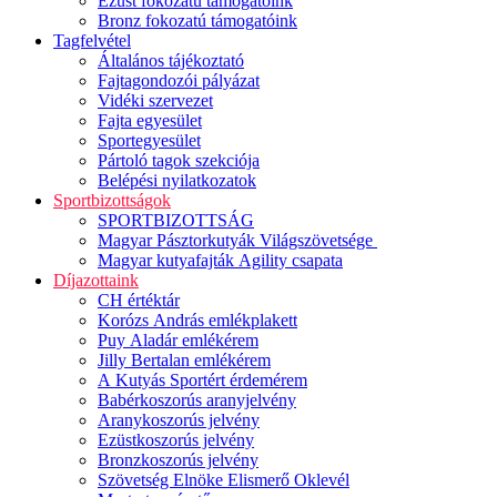
Ezüst fokozatú támogatóink
Bronz fokozatú támogatóink
Tagfelvétel
Általános tájékoztató
Fajtagondozói pályázat
Vidéki szervezet
Fajta egyesület
Sportegyesület
Pártoló tagok szekciója
Belépési nyilatkozatok
Sportbizottságok
SPORTBIZOTTSÁG
Magyar Pásztorkutyák Világszövetsége
Magyar kutyafajták Agility csapata
Díjazottaink
CH értéktár
Korózs András emlékplakett
Puy Aladár emlékérem
Jilly Bertalan emlékérem
A Kutyás Sportért érdemérem
Babérkoszorús aranyjelvény
Aranykoszorús jelvény
Ezüstkoszorús jelvény
Bronzkoszorús jelvény
Szövetség Elnöke Elismerő Oklevél