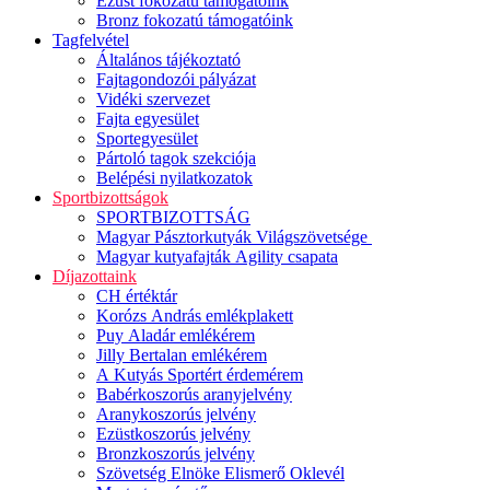
Ezüst fokozatú támogatóink
Bronz fokozatú támogatóink
Tagfelvétel
Általános tájékoztató
Fajtagondozói pályázat
Vidéki szervezet
Fajta egyesület
Sportegyesület
Pártoló tagok szekciója
Belépési nyilatkozatok
Sportbizottságok
SPORTBIZOTTSÁG
Magyar Pásztorkutyák Világszövetsége
Magyar kutyafajták Agility csapata
Díjazottaink
CH értéktár
Korózs András emlékplakett
Puy Aladár emlékérem
Jilly Bertalan emlékérem
A Kutyás Sportért érdemérem
Babérkoszorús aranyjelvény
Aranykoszorús jelvény
Ezüstkoszorús jelvény
Bronzkoszorús jelvény
Szövetség Elnöke Elismerő Oklevél