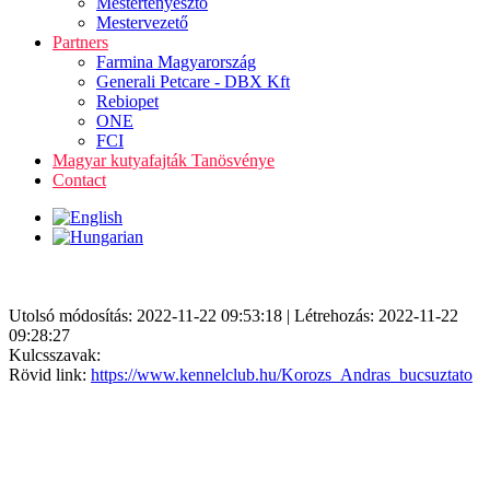
Mestertenyésztő
Mestervezető
Partners
Farmina Magyarország
Generali Petcare - DBX Kft
Rebiopet
ONE
FCI
Magyar kutyafajták Tanösvénye
Contact
Utolsó módosítás: 2022-11-22 09:53:18 | Létrehozás: 2022-11-22
09:28:27
Kulcsszavak:
Rövid link:
https://www.kennelclub.hu/Korozs_Andras_bucsuztato