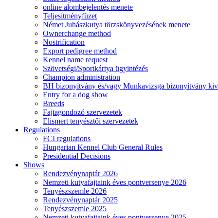
online alombejelentés menete
Teljesítményfüzet
Német Juhászkutya törzskönyvezésének menete
Ownerchange method
Nostrification
Export pedigree method
Kennel name request
Szövetségi/Sportkártya ügyintézés
Champion administration
BH bizonyítvány és/vagy Munkavizsga bizonyítvány kiv
Entry for a dog show
Breeds
Fajtagondozó szervezetek
Elismert tenyésztői szervezetek
Regulations
FCI regulations
Hungarian Kennel Club General Rules
Presidential Decisions
Shows
Rendezvénynaptár 2026
Nemzeti kutyafajtaink éves pontversenye 2026
Tenyészszemle 2026
Rendezvénynaptár 2025
Tenyészszemle 2025
Nemzeti kutyafajtaink éves pontversenye 2025