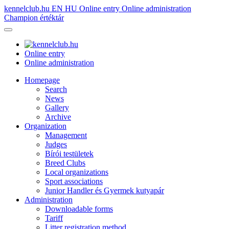
kennelclub.hu
EN
HU
Online entry
Online administration
Champion értéktár
Online entry
Online administration
Homepage
Search
News
Gallery
Archive
Organization
Management
Judges
Bírói testületek
Breed Clubs
Local organizations
Sport associations
Junior Handler és Gyermek kutyapár
Administration
Downloadable forms
Tariff
Litter registration method