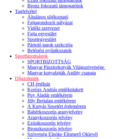
Ezüst fokozatú támogatóink
Bronz fokozatú támogatóink
Tagfelvétel
Általános tájékoztató
Fajtagondozói pályázat
Vidéki szervezet
Fajta egyesület
Sportegyesület
Pártoló tagok szekciója
Belépési nyilatkozatok
Sportbizottságok
SPORTBIZOTTSÁG
Magyar Pásztorkutyák Világszövetsége
Magyar kutyafajták Agility csapata
Díjazottaink
CH értéktár
Korózs András emlékplakett
Puy Aladár emlékérem
Jilly Bertalan emlékérem
A Kutyás Sportért érdemérem
Babérkoszorús aranyjelvény
Aranykoszorús jelvény
Ezüstkoszorús jelvény
Bronzkoszorús jelvény
Szövetség Elnöke Elismerő Oklevél