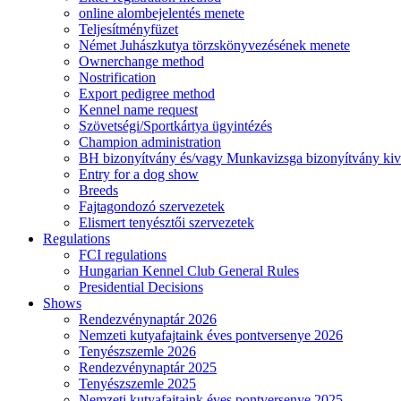
online alombejelentés menete
Teljesítményfüzet
Német Juhászkutya törzskönyvezésének menete
Ownerchange method
Nostrification
Export pedigree method
Kennel name request
Szövetségi/Sportkártya ügyintézés
Champion administration
BH bizonyítvány és/vagy Munkavizsga bizonyítvány kiv
Entry for a dog show
Breeds
Fajtagondozó szervezetek
Elismert tenyésztői szervezetek
Regulations
FCI regulations
Hungarian Kennel Club General Rules
Presidential Decisions
Shows
Rendezvénynaptár 2026
Nemzeti kutyafajtaink éves pontversenye 2026
Tenyészszemle 2026
Rendezvénynaptár 2025
Tenyészszemle 2025
Nemzeti kutyafajtaink éves pontversenye 2025