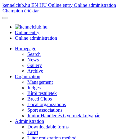
kennelclub.hu
EN
HU
Online entry
Online administration
Champion értéktár
Online entry
Online administration
Homepage
Search
News
Gallery
Archive
Organization
Management
Judges
Bírói testületek
Breed Clubs
Local organizations
Sport associations
Junior Handler és Gyermek kutyapár
Administration
Downloadable forms
Tariff
Litter registration method