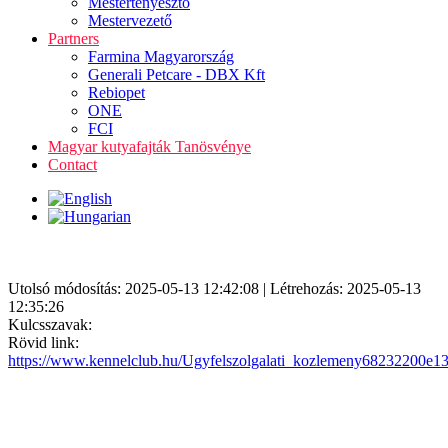
Mestertenyésztő
Mestervezető
Partners
Farmina Magyarország
Generali Petcare - DBX Kft
Rebiopet
ONE
FCI
Magyar kutyafajták Tanösvénye
Contact
Utolsó módosítás: 2025-05-13 12:42:08 | Létrehozás: 2025-05-13
12:35:26
Kulcsszavak:
Rövid link:
https://www.kennelclub.hu/Ugyfelszolgalati_kozlemeny68232200e1