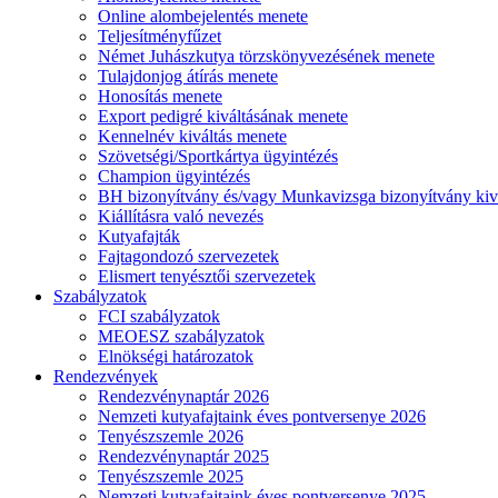
Online alombejelentés menete
Teljesítményfűzet
Német Juhászkutya törzskönyvezésének menete
Tulajdonjog átírás menete
Honosítás menete
Export pedigré kiváltásának menete
Kennelnév kiváltás menete
Szövetségi/Sportkártya ügyintézés
Champion ügyintézés
BH bizonyítvány és/vagy Munkavizsga bizonyítvány kiv
Kiállításra való nevezés
Kutyafajták
Fajtagondozó szervezetek
Elismert tenyésztői szervezetek
Szabályzatok
FCI szabályzatok
MEOESZ szabályzatok
Elnökségi határozatok
Rendezvények
Rendezvénynaptár 2026
Nemzeti kutyafajtaink éves pontversenye 2026
Tenyészszemle 2026
Rendezvénynaptár 2025
Tenyészszemle 2025
Nemzeti kutyafajtaink éves pontversenye 2025