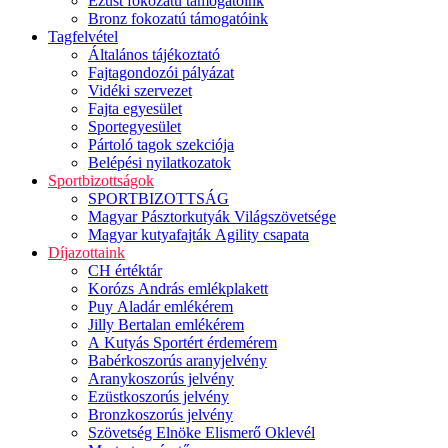
Ezüst fokozatú támogatóink
Bronz fokozatú támogatóink
Tagfelvétel
Általános tájékoztató
Fajtagondozói pályázat
Vidéki szervezet
Fajta egyesület
Sportegyesület
Pártoló tagok szekciója
Belépési nyilatkozatok
Sportbizottságok
SPORTBIZOTTSÁG
Magyar Pásztorkutyák Világszövetsége
Magyar kutyafajták Agility csapata
Díjazottaink
CH értéktár
Korózs András emlékplakett
Puy Aladár emlékérem
Jilly Bertalan emlékérem
A Kutyás Sportért érdemérem
Babérkoszorús aranyjelvény
Aranykoszorús jelvény
Ezüstkoszorús jelvény
Bronzkoszorús jelvény
Szövetség Elnöke Elismerő Oklevél