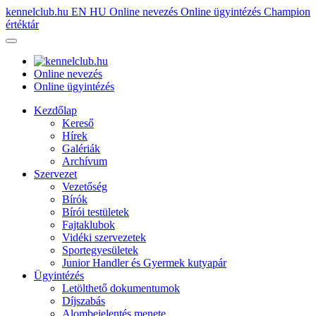
kennelclub.hu
EN
HU
Online nevezés
Online ügyintézés
Champion
értéktár
Online nevezés
Online ügyintézés
Kezdőlap
Kereső
Hírek
Galériák
Archívum
Szervezet
Vezetőség
Bírók
Bírói testületek
Fajtaklubok
Vidéki szervezetek
Sportegyesületek
Junior Handler és Gyermek kutyapár
Ügyintézés
Letölthető dokumentumok
Díjszabás
Alombejelentés menete