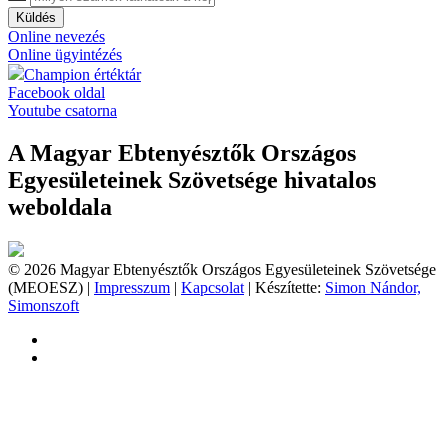
Küldés
Online nevezés
Online ügyintézés
Champion értéktár
Facebook oldal
Youtube csatorna
A Magyar Ebtenyésztők Országos
Egyesületeinek Szövetsége hivatalos
weboldala
© 2026 Magyar Ebtenyésztők Országos Egyesületeinek Szövetsége
(MEOESZ) |
Impresszum
|
Kapcsolat
| Készítette:
Simon Nándor,
Simonszoft