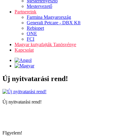
Mestertenyésztő
Mestervezető
Partnereink
Farmina Magyarország
Generali Petcare - DBX Kft
Rebiopet
ONE
FCI
Magyar kutyafajták Tanösvénye
Kapcsolat
Új nyitvatarási rend!
Új nyitvatarási rend!
FIgyelem!