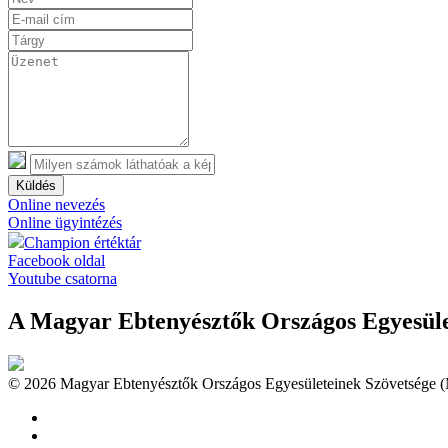
Küldés
Online nevezés
Online ügyintézés
Champion értéktár
Facebook oldal
Youtube csatorna
A Magyar Ebtenyésztők Országos Egyesület
© 2026 Magyar Ebtenyésztők Országos Egyesületeinek Szövetsége