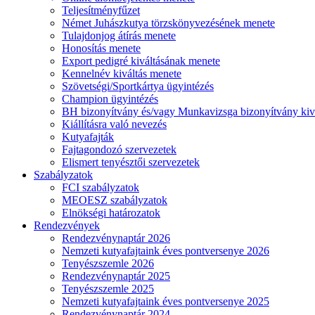
Teljesítményfűzet
Német Juhászkutya törzskönyvezésének menete
Tulajdonjog átírás menete
Honosítás menete
Export pedigré kiváltásának menete
Kennelnév kiváltás menete
Szövetségi/Sportkártya ügyintézés
Champion ügyintézés
BH bizonyítvány és/vagy Munkavizsga bizonyítvány kiv
Kiállításra való nevezés
Kutyafajták
Fajtagondozó szervezetek
Elismert tenyésztői szervezetek
Szabályzatok
FCI szabályzatok
MEOESZ szabályzatok
Elnökségi határozatok
Rendezvények
Rendezvénynaptár 2026
Nemzeti kutyafajtaink éves pontversenye 2026
Tenyészszemle 2026
Rendezvénynaptár 2025
Tenyészszemle 2025
Nemzeti kutyafajtaink éves pontversenye 2025
Rendezvénynaptár 2024