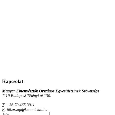
Kapcsolat
Magyar Ebtenyésztők Országos Egyesületeinek Szövetsége
1119 Budapest Tétényi út 130.
T:
+36 70 465 3911
E:
titkarsag@kennelclub.hu