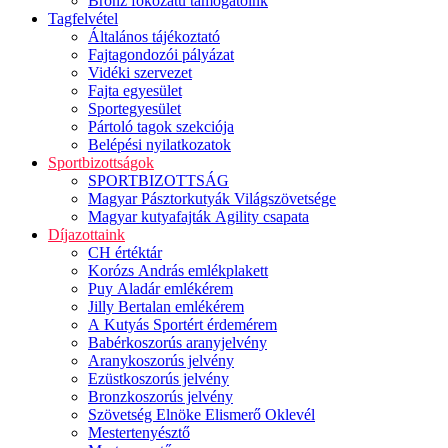
Bronz fokozatú támogatóink
Tagfelvétel
Általános tájékoztató
Fajtagondozói pályázat
Vidéki szervezet
Fajta egyesület
Sportegyesület
Pártoló tagok szekciója
Belépési nyilatkozatok
Sportbizottságok
SPORTBIZOTTSÁG
Magyar Pásztorkutyák Világszövetsége
Magyar kutyafajták Agility csapata
Díjazottaink
CH értéktár
Korózs András emlékplakett
Puy Aladár emlékérem
Jilly Bertalan emlékérem
A Kutyás Sportért érdemérem
Babérkoszorús aranyjelvény
Aranykoszorús jelvény
Ezüstkoszorús jelvény
Bronzkoszorús jelvény
Szövetség Elnöke Elismerő Oklevél
Mestertenyésztő