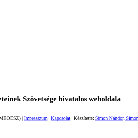
einek Szövetsége hivatalos weboldala
 (MEOESZ) |
Impresszum
|
Kapcsolat
| Készítette:
Simon Nándor, Simon