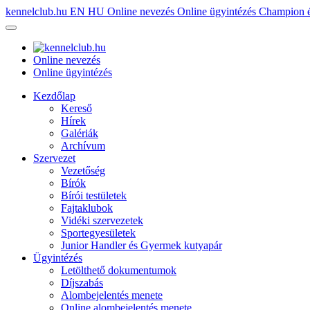
kennelclub.hu
EN
HU
Online nevezés
Online ügyintézés
Champion é
Online nevezés
Online ügyintézés
Kezdőlap
Kereső
Hírek
Galériák
Archívum
Szervezet
Vezetőség
Bírók
Bírói testületek
Fajtaklubok
Vidéki szervezetek
Sportegyesületek
Junior Handler és Gyermek kutyapár
Ügyintézés
Letölthető dokumentumok
Díjszabás
Alombejelentés menete
Online alombejelentés menete