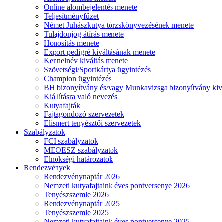
Online alombejelentés menete
Teljesítményfűzet
Német Juhászkutya törzskönyvezésének menete
Tulajdonjog átírás menete
Honosítás menete
Export pedigré kiváltásának menete
Kennelnév kiváltás menete
Szövetségi/Sportkártya ügyintézés
Champion ügyintézés
BH bizonyítvány és/vagy Munkavizsga bizonyítvány kiv
Kiállításra való nevezés
Kutyafajták
Fajtagondozó szervezetek
Elismert tenyésztői szervezetek
Szabályzatok
FCI szabályzatok
MEOESZ szabályzatok
Elnökségi határozatok
Rendezvények
Rendezvénynaptár 2026
Nemzeti kutyafajtaink éves pontversenye 2026
Tenyészszemle 2026
Rendezvénynaptár 2025
Tenyészszemle 2025
Nemzeti kutyafajtaink éves pontversenye 2025