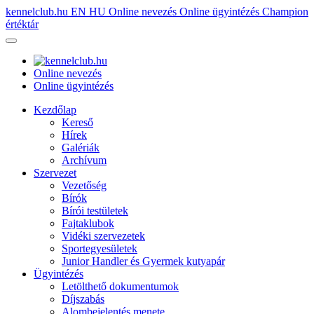
kennelclub.hu
EN
HU
Online nevezés
Online ügyintézés
Champion
értéktár
Online nevezés
Online ügyintézés
Kezdőlap
Kereső
Hírek
Galériák
Archívum
Szervezet
Vezetőség
Bírók
Bírói testületek
Fajtaklubok
Vidéki szervezetek
Sportegyesületek
Junior Handler és Gyermek kutyapár
Ügyintézés
Letölthető dokumentumok
Díjszabás
Alombejelentés menete