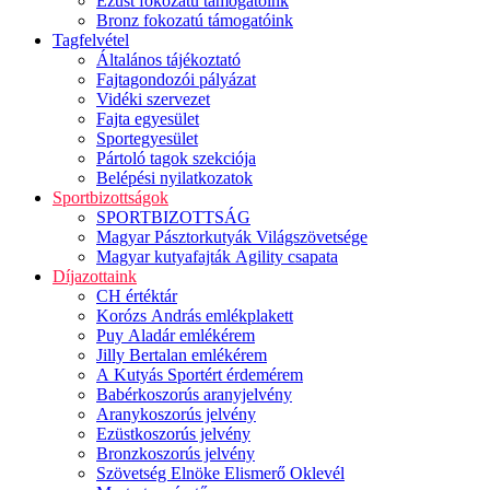
Ezüst fokozatú támogatóink
Bronz fokozatú támogatóink
Tagfelvétel
Általános tájékoztató
Fajtagondozói pályázat
Vidéki szervezet
Fajta egyesület
Sportegyesület
Pártoló tagok szekciója
Belépési nyilatkozatok
Sportbizottságok
SPORTBIZOTTSÁG
Magyar Pásztorkutyák Világszövetsége
Magyar kutyafajták Agility csapata
Díjazottaink
CH értéktár
Korózs András emlékplakett
Puy Aladár emlékérem
Jilly Bertalan emlékérem
A Kutyás Sportért érdemérem
Babérkoszorús aranyjelvény
Aranykoszorús jelvény
Ezüstkoszorús jelvény
Bronzkoszorús jelvény
Szövetség Elnöke Elismerő Oklevél