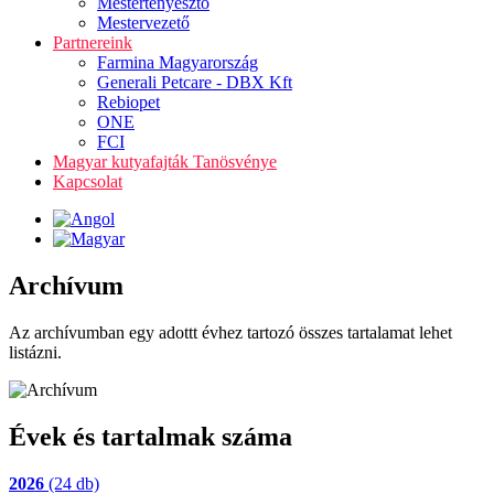
Mestertenyésztő
Mestervezető
Partnereink
Farmina Magyarország
Generali Petcare - DBX Kft
Rebiopet
ONE
FCI
Magyar kutyafajták Tanösvénye
Kapcsolat
Archívum
Az archívumban egy adottt évhez tartozó összes tartalamat lehet
listázni.
Évek és tartalmak száma
2026
(24 db)