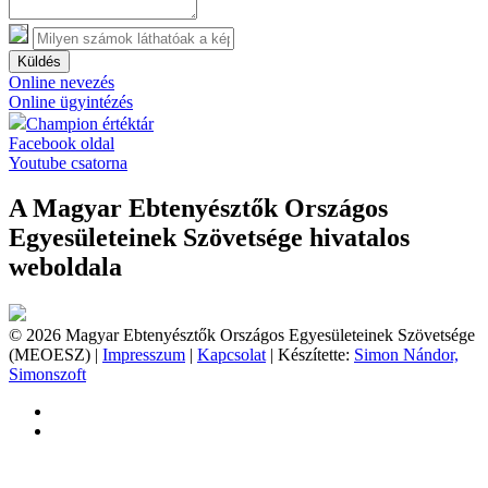
Küldés
Online nevezés
Online ügyintézés
Champion értéktár
Facebook oldal
Youtube csatorna
A Magyar Ebtenyésztők Országos
Egyesületeinek Szövetsége hivatalos
weboldala
© 2026 Magyar Ebtenyésztők Országos Egyesületeinek Szövetsége
(MEOESZ) |
Impresszum
|
Kapcsolat
| Készítette:
Simon Nándor,
Simonszoft