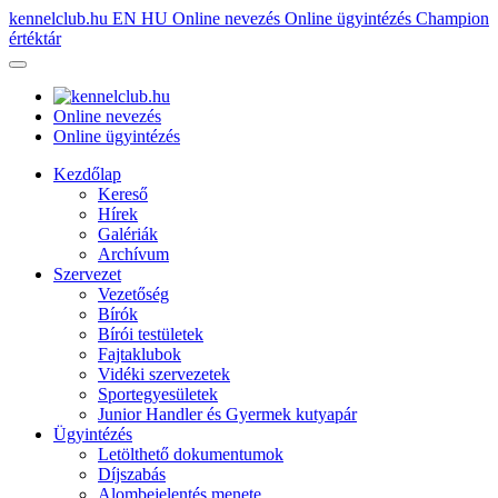
kennelclub.hu
EN
HU
Online nevezés
Online ügyintézés
Champion
értéktár
Online nevezés
Online ügyintézés
Kezdőlap
Kereső
Hírek
Galériák
Archívum
Szervezet
Vezetőség
Bírók
Bírói testületek
Fajtaklubok
Vidéki szervezetek
Sportegyesületek
Junior Handler és Gyermek kutyapár
Ügyintézés
Letölthető dokumentumok
Díjszabás
Alombejelentés menete