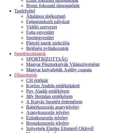
Ezüst fokozatú támogatóink
Bronz fokozatú támogatóink
Tagfelvétel
Általános tájékoztató
Fajtagondozói pályázat
Vidéki szervezet
Fajta egyesület
Sportegyesület
Pártoló tagok szekciója
Belépési nyilatkozatok
Sportbizottságok
SPORTBIZOTTSÁG
Magyar Pásztorkutyák Világszövetsége
Magyar kutyafajták Agility csapata
Díjazottaink
CH értéktár
Korózs András emlékplakett
Puy Aladár emlékérem
Jilly Bertalan emlékérem
A Kutyás Sportért érdemérem
Babérkoszorús aranyjelvény
Aranykoszorús jelvény
Ezüstkoszorús jelvény
Bronzkoszorús jelvény
Szövetség Elnöke Elismerő Oklevél