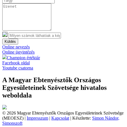
Küldés
Online nevezés
Online ügyintézés
Champion értéktár
Facebook oldal
Youtube csatorna
A Magyar Ebtenyésztők Országos
Egyesületeinek Szövetsége hivatalos
weboldala
© 2026 Magyar Ebtenyésztők Országos Egyesületeinek Szövetsége
(MEOESZ) |
Impresszum
|
Kapcsolat
| Készítette:
Simon Nándor,
Simonszoft