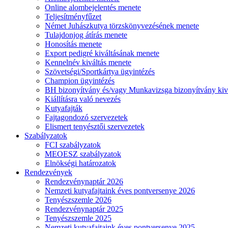
Online alombejelentés menete
Teljesítményfűzet
Német Juhászkutya törzskönyvezésének menete
Tulajdonjog átírás menete
Honosítás menete
Export pedigré kiváltásának menete
Kennelnév kiváltás menete
Szövetségi/Sportkártya ügyintézés
Champion ügyintézés
BH bizonyítvány és/vagy Munkavizsga bizonyítvány kiv
Kiállításra való nevezés
Kutyafajták
Fajtagondozó szervezetek
Elismert tenyésztői szervezetek
Szabályzatok
FCI szabályzatok
MEOESZ szabályzatok
Elnökségi határozatok
Rendezvények
Rendezvénynaptár 2026
Nemzeti kutyafajtaink éves pontversenye 2026
Tenyészszemle 2026
Rendezvénynaptár 2025
Tenyészszemle 2025
Nemzeti kutyafajtaink éves pontversenye 2025