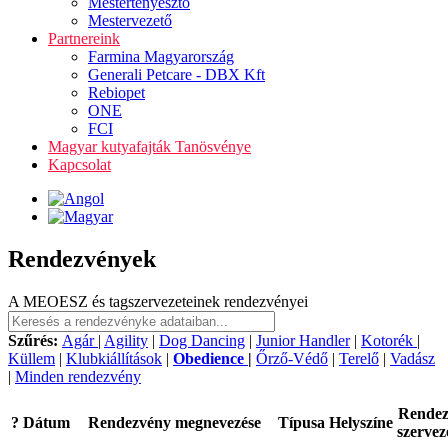
Mestertenyésztő
Mestervezető
Partnereink
Farmina Magyarország
Generali Petcare - DBX Kft
Rebiopet
ONE
FCI
Magyar kutyafajták Tanösvénye
Kapcsolat
Rendezvények
A MEOESZ és tagszervezeteinek rendezvényei
Szűrés:
Agár
|
Agility
|
Dog Dancing
|
Junior Handler
|
Kotorék
|
Küllem
|
Klubkiállítások
|
Obedience
|
Őrző-Védő
|
Terelő
|
Vadász
|
Minden rendezvény
Rende
?
Dátum
Rendezvény megnevezése
Típusa
Helyszíne
szervez