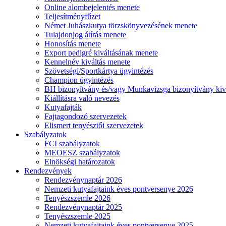
Online alombejelentés menete
Teljesítményfűzet
Német Juhászkutya törzskönyvezésének menete
Tulajdonjog átírás menete
Honosítás menete
Export pedigré kiváltásának menete
Kennelnév kiváltás menete
Szövetségi/Sportkártya ügyintézés
Champion ügyintézés
BH bizonyítvány és/vagy Munkavizsga bizonyítvány kiv
Kiállításra való nevezés
Kutyafajták
Fajtagondozó szervezetek
Elismert tenyésztői szervezetek
Szabályzatok
FCI szabályzatok
MEOESZ szabályzatok
Elnökségi határozatok
Rendezvények
Rendezvénynaptár 2026
Nemzeti kutyafajtaink éves pontversenye 2026
Tenyészszemle 2026
Rendezvénynaptár 2025
Tenyészszemle 2025
Nemzeti kutyafajtaink éves pontversenye 2025