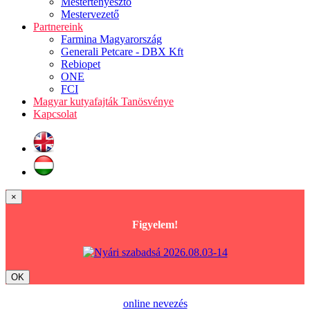
Mestertenyésztő
Mestervezető
Partnereink
Farmina Magyarország
Generali Petcare - DBX Kft
Rebiopet
ONE
FCI
Magyar kutyafajták Tanösvénye
Kapcsolat
×
Figyelem!
OK
online nevezés