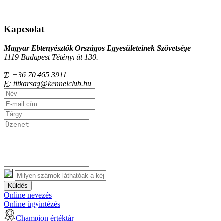
Kapcsolat
Magyar Ebtenyésztők Országos Egyesületeinek Szövetsége
1119 Budapest Tétényi út 130.
T:
+36 70 465 3911
E:
titkarsag@kennelclub.hu
Küldés
Online nevezés
Online ügyintézés
Champion értéktár