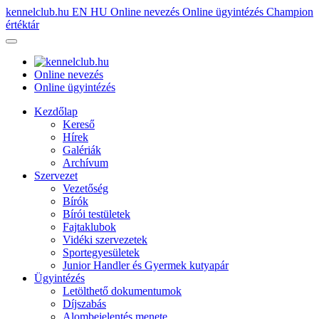
kennelclub.hu
EN
HU
Online nevezés
Online ügyintézés
Champion
értéktár
Online nevezés
Online ügyintézés
Kezdőlap
Kereső
Hírek
Galériák
Archívum
Szervezet
Vezetőség
Bírók
Bírói testületek
Fajtaklubok
Vidéki szervezetek
Sportegyesületek
Junior Handler és Gyermek kutyapár
Ügyintézés
Letölthető dokumentumok
Díjszabás
Alombejelentés menete