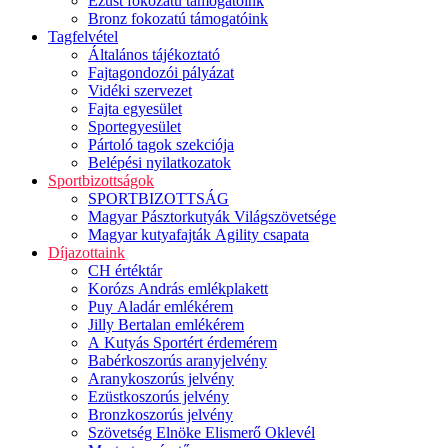
Ezüst fokozatú támogatóink
Bronz fokozatú támogatóink
Tagfelvétel
Általános tájékoztató
Fajtagondozói pályázat
Vidéki szervezet
Fajta egyesület
Sportegyesület
Pártoló tagok szekciója
Belépési nyilatkozatok
Sportbizottságok
SPORTBIZOTTSÁG
Magyar Pásztorkutyák Világszövetsége
Magyar kutyafajták Agility csapata
Díjazottaink
CH értéktár
Korózs András emlékplakett
Puy Aladár emlékérem
Jilly Bertalan emlékérem
A Kutyás Sportért érdemérem
Babérkoszorús aranyjelvény
Aranykoszorús jelvény
Ezüstkoszorús jelvény
Bronzkoszorús jelvény
Szövetség Elnöke Elismerő Oklevél