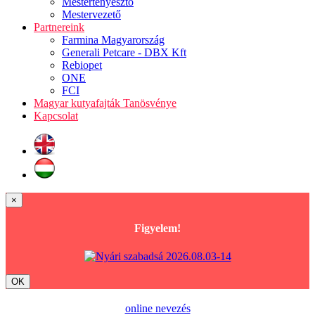
Mestertenyésztő
Mestervezető
Partnereink
Farmina Magyarország
Generali Petcare - DBX Kft
Rebiopet
ONE
FCI
Magyar kutyafajták Tanösvénye
Kapcsolat
×
Figyelem!
OK
online nevezés