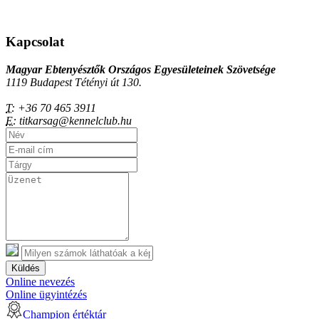
Kapcsolat
Magyar Ebtenyésztők Országos Egyesületeinek Szövetsége
1119 Budapest Tétényi út 130.
T:
+36 70 465 3911
E:
titkarsag@kennelclub.hu
Küldés
Online nevezés
Online ügyintézés
Champion értéktár