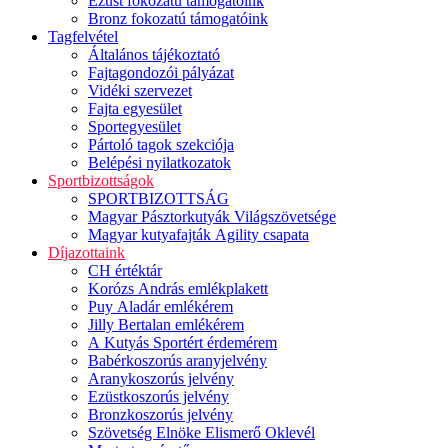
Ezüst fokozatú támogatóink
Bronz fokozatú támogatóink
Tagfelvétel
Általános tájékoztató
Fajtagondozói pályázat
Vidéki szervezet
Fajta egyesület
Sportegyesület
Pártoló tagok szekciója
Belépési nyilatkozatok
Sportbizottságok
SPORTBIZOTTSÁG
Magyar Pásztorkutyák Világszövetsége
Magyar kutyafajták Agility csapata
Díjazottaink
CH értéktár
Korózs András emlékplakett
Puy Aladár emlékérem
Jilly Bertalan emlékérem
A Kutyás Sportért érdemérem
Babérkoszorús aranyjelvény
Aranykoszorús jelvény
Ezüstkoszorús jelvény
Bronzkoszorús jelvény
Szövetség Elnöke Elismerő Oklevél