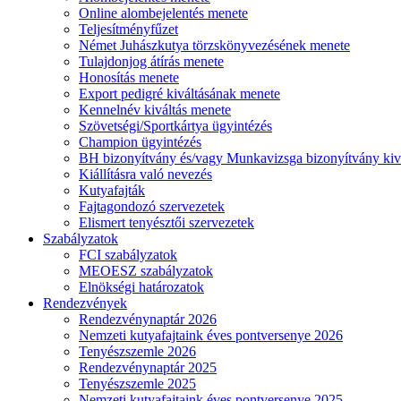
Online alombejelentés menete
Teljesítményfűzet
Német Juhászkutya törzskönyvezésének menete
Tulajdonjog átírás menete
Honosítás menete
Export pedigré kiváltásának menete
Kennelnév kiváltás menete
Szövetségi/Sportkártya ügyintézés
Champion ügyintézés
BH bizonyítvány és/vagy Munkavizsga bizonyítvány kiv
Kiállításra való nevezés
Kutyafajták
Fajtagondozó szervezetek
Elismert tenyésztői szervezetek
Szabályzatok
FCI szabályzatok
MEOESZ szabályzatok
Elnökségi határozatok
Rendezvények
Rendezvénynaptár 2026
Nemzeti kutyafajtaink éves pontversenye 2026
Tenyészszemle 2026
Rendezvénynaptár 2025
Tenyészszemle 2025
Nemzeti kutyafajtaink éves pontversenye 2025