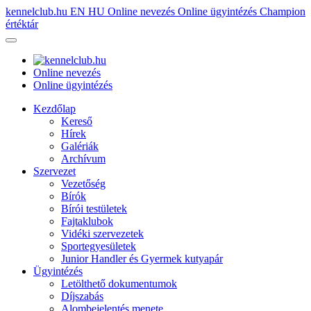
kennelclub.hu
EN
HU
Online nevezés
Online ügyintézés
Champion
értéktár
Online nevezés
Online ügyintézés
Kezdőlap
Kereső
Hírek
Galériák
Archívum
Szervezet
Vezetőség
Bírók
Bírói testületek
Fajtaklubok
Vidéki szervezetek
Sportegyesületek
Junior Handler és Gyermek kutyapár
Ügyintézés
Letölthető dokumentumok
Díjszabás
Alombejelentés menete