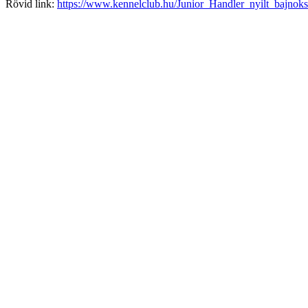
Rövid link:
https://www.kennelclub.hu/Junior_Handler_nyilt_bajno