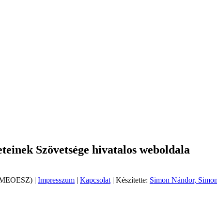
einek Szövetsége hivatalos weboldala
 (MEOESZ) |
Impresszum
|
Kapcsolat
| Készítette:
Simon Nándor, Simon