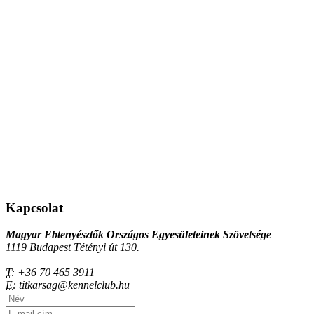
Kapcsolat
Magyar Ebtenyésztők Országos Egyesületeinek Szövetsége
1119 Budapest Tétényi út 130.
T:
+36 70 465 3911
E:
titkarsag@kennelclub.hu