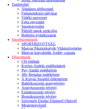
Bronz fokozatú támogatóink
Tagfelvétel
Általános tájékoztató
Fajtagondozói pályázat
Vidéki szervezet
Fajta egyesület
Sportegyesület
Pártoló tagok szekciója
Belépési nyilatkozatok
Sportbizottságok
SPORTBIZOTTSÁG
Magyar Pásztorkutyák Világszövetsége
Magyar kutyafajták Agility csapata
Díjazottaink
CH értéktár
Korózs András emlékplakett
Puy Aladár emlékérem
Jilly Bertalan emlékérem
A Kutyás Sportért érdemérem
Babérkoszorús aranyjelvény
Aranykoszorús jelvény
Ezüstkoszorús jelvény
Bronzkoszorús jelvény
Szövetség Elnöke Elismerő Oklevél
Mestertenyésztő