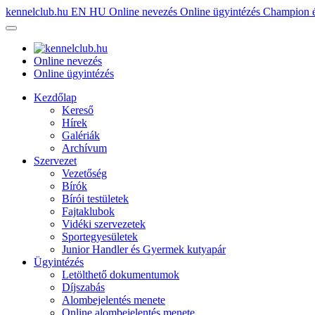
kennelclub.hu
EN
HU
Online nevezés
Online ügyintézés
Champion é
Online nevezés
Online ügyintézés
Kezdőlap
Kereső
Hírek
Galériák
Archívum
Szervezet
Vezetőség
Bírók
Bírói testületek
Fajtaklubok
Vidéki szervezetek
Sportegyesületek
Junior Handler és Gyermek kutyapár
Ügyintézés
Letölthető dokumentumok
Díjszabás
Alombejelentés menete
Online alombejelentés menete