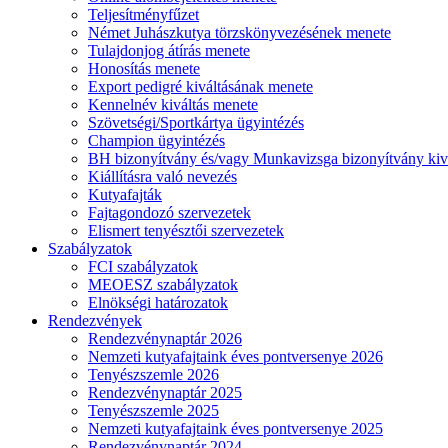
Teljesítményfűzet
Német Juhászkutya törzskönyvezésének menete
Tulajdonjog átírás menete
Honosítás menete
Export pedigré kiváltásának menete
Kennelnév kiváltás menete
Szövetségi/Sportkártya ügyintézés
Champion ügyintézés
BH bizonyítvány és/vagy Munkavizsga bizonyítvány kiv
Kiállításra való nevezés
Kutyafajták
Fajtagondozó szervezetek
Elismert tenyésztői szervezetek
Szabályzatok
FCI szabályzatok
MEOESZ szabályzatok
Elnökségi határozatok
Rendezvények
Rendezvénynaptár 2026
Nemzeti kutyafajtaink éves pontversenye 2026
Tenyészszemle 2026
Rendezvénynaptár 2025
Tenyészszemle 2025
Nemzeti kutyafajtaink éves pontversenye 2025
Rendezvénynaptár 2024