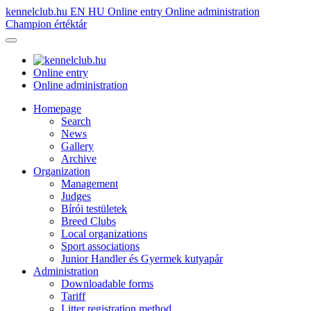
kennelclub.hu
EN
HU
Online entry
Online administration
Champion értéktár
Online entry
Online administration
Homepage
Search
News
Gallery
Archive
Organization
Management
Judges
Bírói testületek
Breed Clubs
Local organizations
Sport associations
Junior Handler és Gyermek kutyapár
Administration
Downloadable forms
Tariff
Litter registration method