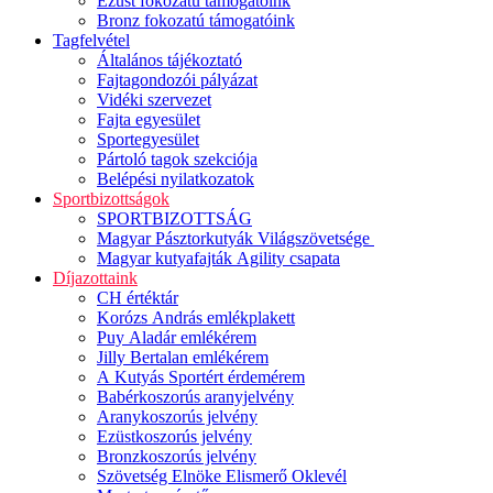
Ezüst fokozatú támogatóink
Bronz fokozatú támogatóink
Tagfelvétel
Általános tájékoztató
Fajtagondozói pályázat
Vidéki szervezet
Fajta egyesület
Sportegyesület
Pártoló tagok szekciója
Belépési nyilatkozatok
Sportbizottságok
SPORTBIZOTTSÁG
Magyar Pásztorkutyák Világszövetsége
Magyar kutyafajták Agility csapata
Díjazottaink
CH értéktár
Korózs András emlékplakett
Puy Aladár emlékérem
Jilly Bertalan emlékérem
A Kutyás Sportért érdemérem
Babérkoszorús aranyjelvény
Aranykoszorús jelvény
Ezüstkoszorús jelvény
Bronzkoszorús jelvény
Szövetség Elnöke Elismerő Oklevél