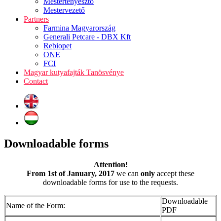
Mestertenyésztő
Mestervezető
Partners
Farmina Magyarország
Generali Petcare - DBX Kft
Rebiopet
ONE
FCI
Magyar kutyafajták Tanösvénye
Contact
Downloadable forms
Attention!
From 1st of January, 2017
we can
only
accept these
downloadable forms for use to the requests.
Downloadable
Name of the Form:
PDF