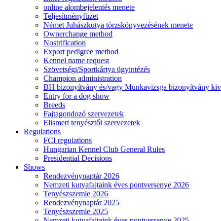
online alombejelentés menete
Teljesítményfüzet
Német Juhászkutya törzskönyvezésének menete
Ownerchange method
Nostrification
Export pedigree method
Kennel name request
Szövetségi/Sportkártya ügyintézés
Champion administration
BH bizonyítvány és/vagy Munkavizsga bizonyítvány kiv
Entry for a dog show
Breeds
Fajtagondozó szervezetek
Elismert tenyésztői szervezetek
Regulations
FCI regulations
Hungarian Kennel Club General Rules
Presidential Decisions
Shows
Rendezvénynaptár 2026
Nemzeti kutyafajtaink éves pontversenye 2026
Tenyészszemle 2026
Rendezvénynaptár 2025
Tenyészszemle 2025
Nemzeti kutyafajtaink éves pontversenye 2025