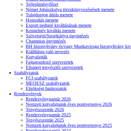
Teljesítményfűzet
Német Juhászkutya törzskönyvezésének menete
Tulajdonjog átírás menete
Honosítás menete
Export pedigré kiváltásának menete
Kennelnév kiváltás menete
Szövetségi/Sportkártya ügyintézés
Champion ügyintézés
BH bizonyítvány és/vagy Munkavizsga bizonyítvány kiv
Kiállításra való nevezés
Kutyafajták
Fajtagondozó szervezetek
Elismert tenyésztői szervezetek
Szabályzatok
FCI szabályzatok
MEOESZ szabályzatok
Elnökségi határozatok
Rendezvények
Rendezvénynaptár 2026
Nemzeti kutyafajtaink éves pontversenye 2026
Tenyészszemle 2026
Rendezvénynaptár 2025
Tenyészszemle 2025
Nemzeti kutyafajtaink éves pontversenye 2025
Rendezvénynaptár 2024