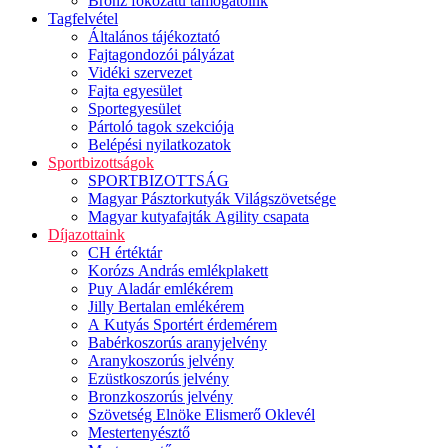
Bronz fokozatú támogatóink
Tagfelvétel
Általános tájékoztató
Fajtagondozói pályázat
Vidéki szervezet
Fajta egyesület
Sportegyesület
Pártoló tagok szekciója
Belépési nyilatkozatok
Sportbizottságok
SPORTBIZOTTSÁG
Magyar Pásztorkutyák Világszövetsége
Magyar kutyafajták Agility csapata
Díjazottaink
CH értéktár
Korózs András emlékplakett
Puy Aladár emlékérem
Jilly Bertalan emlékérem
A Kutyás Sportért érdemérem
Babérkoszorús aranyjelvény
Aranykoszorús jelvény
Ezüstkoszorús jelvény
Bronzkoszorús jelvény
Szövetség Elnöke Elismerő Oklevél
Mestertenyésztő