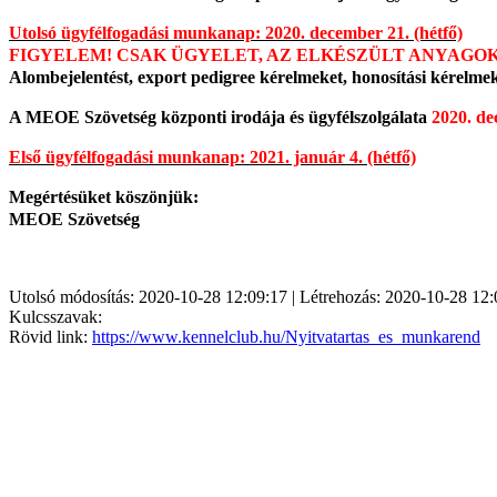
Utolsó ügyfélfogadási munkanap: 2020. december 21. (hétfő)
FIGYELEM! CSAK ÜGYELET, AZ ELKÉSZÜLT ANYAGO
Alombejelentést, export pedigree kérelmeket, honosítási kérelm
A MEOE Szövetség központi irodája és ügyfélszolgálata
2020. de
Első ügyfélfogadási munkanap: 2021. január 4. (hétfő)
Megértésüket köszönjük:
MEOE Szövetség
Utolsó módosítás: 2020-10-28 12:09:17 | Létrehozás: 2020-10-28 12:
Kulcsszavak:
Rövid link:
https://www.kennelclub.hu/Nyitvatartas_es_munkarend