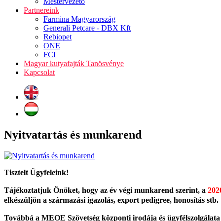
Mestervezető
Partnereink
Farmina Magyarország
Generali Petcare - DBX Kft
Rebiopet
ONE
FCI
Magyar kutyafajták Tanösvénye
Kapcsolat
Nyitvatartás és munkarend
Tisztelt Ügyfeleink!
Tájékoztatjuk Önöket, hogy az év végi munkarend szerint, a
2020
elkészüljön a származási igazolás, export pedigree, honosítás stb.
Továbbá a MEOE Szövetség központi irodája és ügyfélszolgálata