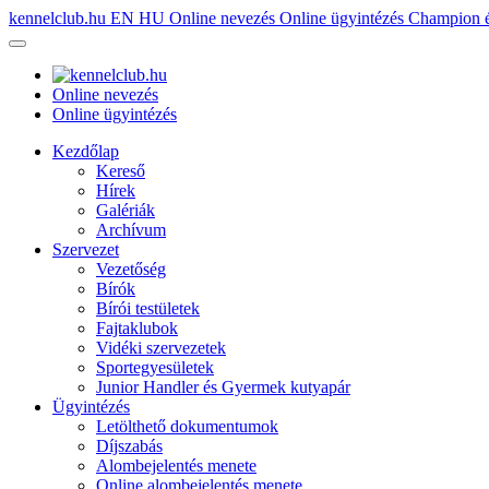
kennelclub.hu
EN
HU
Online nevezés
Online ügyintézés
Champion é
Online nevezés
Online ügyintézés
Kezdőlap
Kereső
Hírek
Galériák
Archívum
Szervezet
Vezetőség
Bírók
Bírói testületek
Fajtaklubok
Vidéki szervezetek
Sportegyesületek
Junior Handler és Gyermek kutyapár
Ügyintézés
Letölthető dokumentumok
Díjszabás
Alombejelentés menete
Online alombejelentés menete