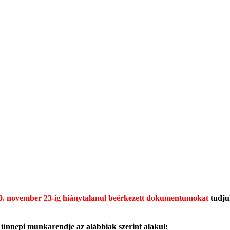
. november 23-ig hiánytalanul beérkezett dokumentumokat
tudju
 ünnepi munkarendje az alábbiak szerint alakul: