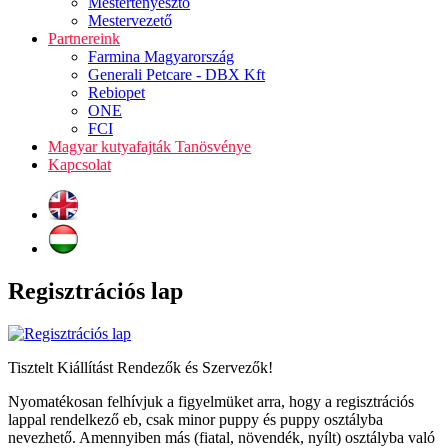
Mestertenyésztő
Mestervezető
Partnereink
Farmina Magyarország
Generali Petcare - DBX Kft
Rebiopet
ONE
FCI
Magyar kutyafajták Tanösvénye
Kapcsolat
Regisztrációs lap
Tisztelt Kiállítást Rendezők és Szervezők!
Nyomatékosan felhívjuk a figyelmüket arra, hogy a regisztrációs
lappal rendelkező eb, csak minor puppy és puppy osztályba
nevezhető. Amennyiben más (fiatal, növendék, nyílt) osztályba való