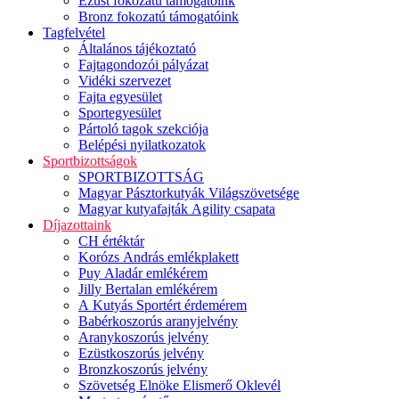
Ezüst fokozatú támogatóink
Bronz fokozatú támogatóink
Tagfelvétel
Általános tájékoztató
Fajtagondozói pályázat
Vidéki szervezet
Fajta egyesület
Sportegyesület
Pártoló tagok szekciója
Belépési nyilatkozatok
Sportbizottságok
SPORTBIZOTTSÁG
Magyar Pásztorkutyák Világszövetsége
Magyar kutyafajták Agility csapata
Díjazottaink
CH értéktár
Korózs András emlékplakett
Puy Aladár emlékérem
Jilly Bertalan emlékérem
A Kutyás Sportért érdemérem
Babérkoszorús aranyjelvény
Aranykoszorús jelvény
Ezüstkoszorús jelvény
Bronzkoszorús jelvény
Szövetség Elnöke Elismerő Oklevél