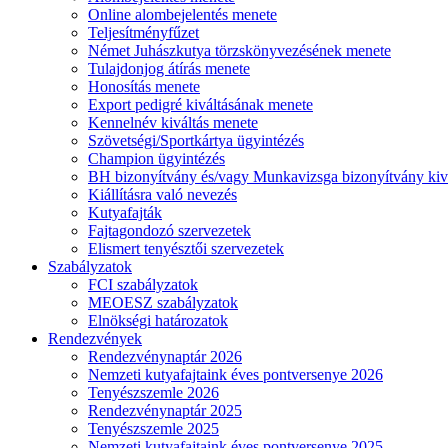
Online alombejelentés menete
Teljesítményfűzet
Német Juhászkutya törzskönyvezésének menete
Tulajdonjog átírás menete
Honosítás menete
Export pedigré kiváltásának menete
Kennelnév kiváltás menete
Szövetségi/Sportkártya ügyintézés
Champion ügyintézés
BH bizonyítvány és/vagy Munkavizsga bizonyítvány kiv
Kiállításra való nevezés
Kutyafajták
Fajtagondozó szervezetek
Elismert tenyésztői szervezetek
Szabályzatok
FCI szabályzatok
MEOESZ szabályzatok
Elnökségi határozatok
Rendezvények
Rendezvénynaptár 2026
Nemzeti kutyafajtaink éves pontversenye 2026
Tenyészszemle 2026
Rendezvénynaptár 2025
Tenyészszemle 2025
Nemzeti kutyafajtaink éves pontversenye 2025