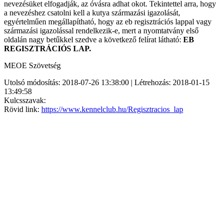
nevezésüket elfogadják, az óvásra adhat okot. Tekintettel arra, hogy
a nevezéshez csatolni kell a kutya származási igazolását,
egyértelműen megállapítható, hogy az eb regisztrációs lappal vagy
származási igazolással rendelkezik-e, mert a nyomtatvány első
oldalán nagy betűkkel szedve a következő felírat látható:
EB
REGISZTRÁCIÓS LAP.
MEOE Szövetség
Utolsó módosítás: 2018-07-26 13:38:00 | Létrehozás: 2018-01-15
13:49:58
Kulcsszavak:
Rövid link:
https://www.kennelclub.hu/Regisztracios_lap