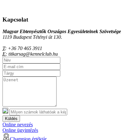
Kapcsolat
Magyar Ebtenyésztők Országos Egyesületeinek Szövetsége
1119 Budapest Tétényi út 130.
T:
+36 70 465 3911
E:
titkarsag@kennelclub.hu
Küldés
Online nevezés
Online ügyintézés
Champion értéktár