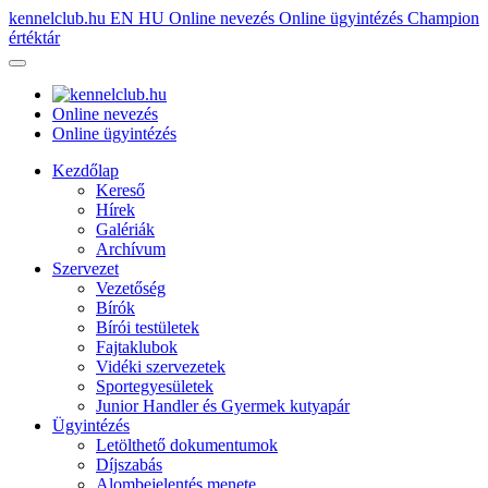
kennelclub.hu
EN
HU
Online nevezés
Online ügyintézés
Champion
értéktár
Online nevezés
Online ügyintézés
Kezdőlap
Kereső
Hírek
Galériák
Archívum
Szervezet
Vezetőség
Bírók
Bírói testületek
Fajtaklubok
Vidéki szervezetek
Sportegyesületek
Junior Handler és Gyermek kutyapár
Ügyintézés
Letölthető dokumentumok
Díjszabás
Alombejelentés menete