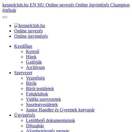
kennelclub.hu
EN
HU
Online nevezés
Online ügyintézés
Champion
értéktár
Online nevezés
Online ügyintézés
Kezdőlap
Kereső
Hírek
Galériák
Archívum
Szervezet
Vezetőség
Bírók
Bírói testületek
Fajtaklubok
Vidéki szervezetek
Sportegyesületek
Junior Handler és Gyermek kutyapár
Ügyintézés
Letölthető dokumentumok
Díjszabás
Alombejelentés menete