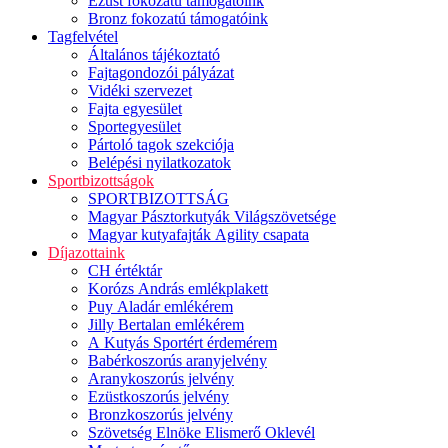
Ezüst fokozatú támogatóink
Bronz fokozatú támogatóink
Tagfelvétel
Általános tájékoztató
Fajtagondozói pályázat
Vidéki szervezet
Fajta egyesület
Sportegyesület
Pártoló tagok szekciója
Belépési nyilatkozatok
Sportbizottságok
SPORTBIZOTTSÁG
Magyar Pásztorkutyák Világszövetsége
Magyar kutyafajták Agility csapata
Díjazottaink
CH értéktár
Korózs András emlékplakett
Puy Aladár emlékérem
Jilly Bertalan emlékérem
A Kutyás Sportért érdemérem
Babérkoszorús aranyjelvény
Aranykoszorús jelvény
Ezüstkoszorús jelvény
Bronzkoszorús jelvény
Szövetség Elnöke Elismerő Oklevél