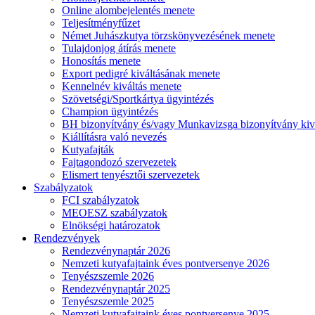
Online alombejelentés menete
Teljesítményfűzet
Német Juhászkutya törzskönyvezésének menete
Tulajdonjog átírás menete
Honosítás menete
Export pedigré kiváltásának menete
Kennelnév kiváltás menete
Szövetségi/Sportkártya ügyintézés
Champion ügyintézés
BH bizonyítvány és/vagy Munkavizsga bizonyítvány kiv
Kiállításra való nevezés
Kutyafajták
Fajtagondozó szervezetek
Elismert tenyésztői szervezetek
Szabályzatok
FCI szabályzatok
MEOESZ szabályzatok
Elnökségi határozatok
Rendezvények
Rendezvénynaptár 2026
Nemzeti kutyafajtaink éves pontversenye 2026
Tenyészszemle 2026
Rendezvénynaptár 2025
Tenyészszemle 2025
Nemzeti kutyafajtaink éves pontversenye 2025