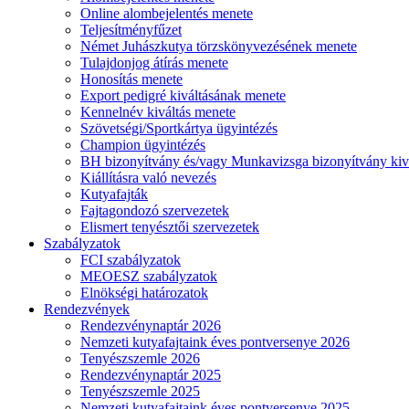
Online alombejelentés menete
Teljesítményfűzet
Német Juhászkutya törzskönyvezésének menete
Tulajdonjog átírás menete
Honosítás menete
Export pedigré kiváltásának menete
Kennelnév kiváltás menete
Szövetségi/Sportkártya ügyintézés
Champion ügyintézés
BH bizonyítvány és/vagy Munkavizsga bizonyítvány kiv
Kiállításra való nevezés
Kutyafajták
Fajtagondozó szervezetek
Elismert tenyésztői szervezetek
Szabályzatok
FCI szabályzatok
MEOESZ szabályzatok
Elnökségi határozatok
Rendezvények
Rendezvénynaptár 2026
Nemzeti kutyafajtaink éves pontversenye 2026
Tenyészszemle 2026
Rendezvénynaptár 2025
Tenyészszemle 2025
Nemzeti kutyafajtaink éves pontversenye 2025