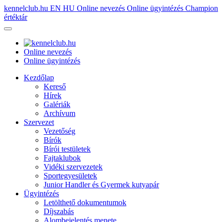
kennelclub.hu
EN
HU
Online nevezés
Online ügyintézés
Champion
értéktár
Online nevezés
Online ügyintézés
Kezdőlap
Kereső
Hírek
Galériák
Archívum
Szervezet
Vezetőség
Bírók
Bírói testületek
Fajtaklubok
Vidéki szervezetek
Sportegyesületek
Junior Handler és Gyermek kutyapár
Ügyintézés
Letölthető dokumentumok
Díjszabás
Alombejelentés menete