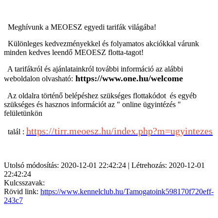
Meghívunk a
MEOESZ egyedi tarifák világába!
Különleges kedvezményekkel és folyamatos akciókkal várunk
minden kedves leendő MEOESZ flotta-tagot!
A tarifákról és ajánlatainkról további információ az alábbi
https://www.one.hu/welcome
weboldalon olvasható:
Az oldalra történő belépéshez szükséges
flottakódot és egyéb
szükséges és hasznos információt az " online ügyintézés "
felületünkön
https://tirr.meoesz.hu/index.php?m=ugyintezes
talál :
Utolsó módosítás: 2020-12-01 22:42:24 | Létrehozás: 2020-12-01
22:42:24
Kulcsszavak:
Rövid link:
https://www.kennelclub.hu/Tamogatoink598170f720eff-
243c7