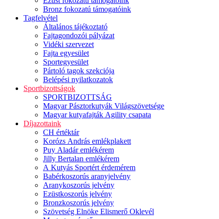
Ezüst fokozatú támogatóink
Bronz fokozatú támogatóink
Tagfelvétel
Általános tájékoztató
Fajtagondozói pályázat
Vidéki szervezet
Fajta egyesület
Sportegyesület
Pártoló tagok szekciója
Belépési nyilatkozatok
Sportbizottságok
SPORTBIZOTTSÁG
Magyar Pásztorkutyák Világszövetsége
Magyar kutyafajták Agility csapata
Díjazottaink
CH értéktár
Korózs András emlékplakett
Puy Aladár emlékérem
Jilly Bertalan emlékérem
A Kutyás Sportért érdemérem
Babérkoszorús aranyjelvény
Aranykoszorús jelvény
Ezüstkoszorús jelvény
Bronzkoszorús jelvény
Szövetség Elnöke Elismerő Oklevél