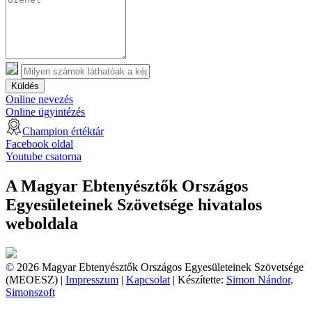
Küldés
Online nevezés
Online ügyintézés
Champion értéktár
Facebook oldal
Youtube csatorna
A Magyar Ebtenyésztők Országos
Egyesületeinek Szövetsége hivatalos
weboldala
© 2026 Magyar Ebtenyésztők Országos Egyesületeinek Szövetsége
(MEOESZ) |
Impresszum
|
Kapcsolat
| Készítette:
Simon Nándor,
Simonszoft