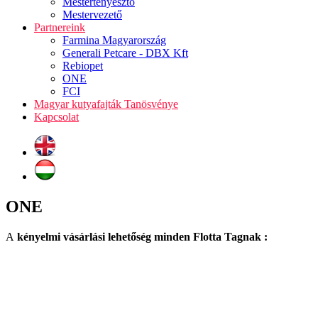
Mestertenyésztő
Mestervezető
Partnereink
Farmina Magyarország
Generali Petcare - DBX Kft
Rebiopet
ONE
FCI
Magyar kutyafajták Tanösvénye
Kapcsolat
ONE
A
kényelmi vásárlási lehetőség minden Flotta Tagnak :