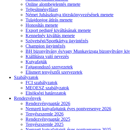
Online alombejelentés menete
Teljesítményfűzet
Német Juhászkutya törzskönyvezésének menete
Tulajdonjog átírás menete
Honosítás menete
Export pedigré kiváltásának menete
Kennelnév kiváltás menete
Szövetségi/Sportkártya ügyintézés
Champion ügyintézés
BH bizonyítvány és/vagy Munkavizsga bizonyítvány kiv
Kiállításra való nevezés
Kutyafajták
Fajtagondozó szervezetek
Elismert tenyésztői szervezetek
Szabályzatok
FCI szabályzatok
MEOESZ szabályzatok
Elnökségi határozatok
Rendezvények
Rendezvénynaptár 2026
Nemzeti kutyafajtaink éves pontversenye 2026
Tenyészszemle 2026
Rendezvénynaptár 2025
Tenyészszemle 2025
Nemzeti kutyafajtaink éves pontversenye 2025