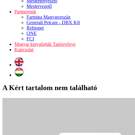
Mestertenyésztő
Mestervezető
Partnereink
Farmina Magyarország
Generali Petcare - DBX Kft
Rebiopet
ONE
FCI
Magyar kutyafajták Tanösvénye
Kapcsolat
A Kért tartalom nem található