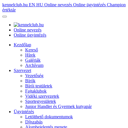
kennelclub.hu
EN
HU
Online nevezés
Online ügyintézés
Champion
értéktár
Online nevezés
Online ügyintézés
Kezdőlap
Kereső
Hírek
Galériák
Archívum
Szervezet
Vezetőség
Bírók
Bírói testületek
Fajtaklubok
Vidéki szervezetek
Sportegyesületek
Junior Handler és Gyermek kutyapár
Ügyintézés
Letölthető dokumentumok
Díjszabás
Alombejelentés menete