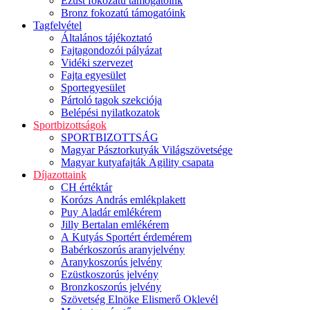
Ezüst fokozatú támogatóink
Bronz fokozatú támogatóink
Tagfelvétel
Általános tájékoztató
Fajtagondozói pályázat
Vidéki szervezet
Fajta egyesület
Sportegyesület
Pártoló tagok szekciója
Belépési nyilatkozatok
Sportbizottságok
SPORTBIZOTTSÁG
Magyar Pásztorkutyák Világszövetsége
Magyar kutyafajták Agility csapata
Díjazottaink
CH értéktár
Korózs András emlékplakett
Puy Aladár emlékérem
Jilly Bertalan emlékérem
A Kutyás Sportért érdemérem
Babérkoszorús aranyjelvény
Aranykoszorús jelvény
Ezüstkoszorús jelvény
Bronzkoszorús jelvény
Szövetség Elnöke Elismerő Oklevél