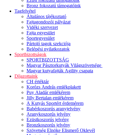
Ezüst fokozatú támogatóink
Bronz fokozatú támogatóink
Tagfelvétel
Általános tájékoztató
Fajtagondozói pályázat
Vidéki szervezet
Fajta egyesület
Sportegyesület
Pártoló tagok szekciója
Belépési nyilatkozatok
Sportbizottságok
SPORTBIZOTTSÁG
Magyar Pásztorkutyák Világszövetsége
Magyar kutyafajták Agility csapata
Díjazottaink
CH értéktár
Korózs András emlékplakett
Puy Aladár emlékérem
Jilly Bertalan emlékérem
A Kutyás Sportért érdemérem
Babérkoszorús aranyjelvény
Aranykoszorús jelvény
Ezüstkoszorús jelvény
Bronzkoszorús jelvény
Szövetség Elnöke Elismerő Oklevél