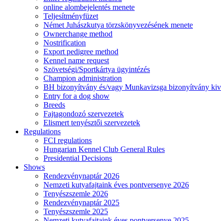
online alombejelentés menete
Teljesítményfüzet
Német Juhászkutya törzskönyvezésének menete
Ownerchange method
Nostrification
Export pedigree method
Kennel name request
Szövetségi/Sportkártya ügyintézés
Champion administration
BH bizonyítvány és/vagy Munkavizsga bizonyítvány kiv
Entry for a dog show
Breeds
Fajtagondozó szervezetek
Elismert tenyésztői szervezetek
Regulations
FCI regulations
Hungarian Kennel Club General Rules
Presidential Decisions
Shows
Rendezvénynaptár 2026
Nemzeti kutyafajtaink éves pontversenye 2026
Tenyészszemle 2026
Rendezvénynaptár 2025
Tenyészszemle 2025
Nemzeti kutyafajtaink éves pontversenye 2025