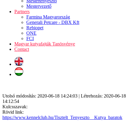
Mestertenyésztő
Mestervezető
Partners
Farmina Magyarország
Generali Petcare - DBX Kft
Rebiopet
ONE
FCI
Magyar kutyafajták Tanösvénye
Contact
Utolsó módosítás: 2020-06-18 14:24:03 | Létrehozás: 2020-06-18
14:12:54
Kulcsszavak:
Rövid link:
https://www.kennelclub.hu/Tisztelt_Tenyeszto__Kutya_baratok