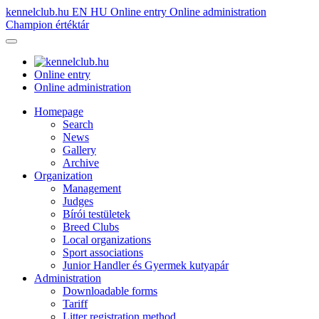
kennelclub.hu
EN
HU
Online entry
Online administration
Champion értéktár
Online entry
Online administration
Homepage
Search
News
Gallery
Archive
Organization
Management
Judges
Bírói testületek
Breed Clubs
Local organizations
Sport associations
Junior Handler és Gyermek kutyapár
Administration
Downloadable forms
Tariff
Litter registration method