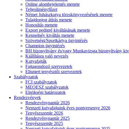
Online alombejelentés menete
Teljesítményfűzet
Német Juhászkutya törzskönyvezésének menete
Tulajdonjog átírás menete
Honosítás menete
Export pedigré kiváltásának menete
Kennelnév kiváltás menete
Szövetségi/Sportkártya ügyintézés
Champion ügyintézés
BH bizonyítvány és/vagy Munkavizsga bizonyítvány kiv
Kiállításra való nevezés
Kutyafajták
Fajtagondozó szervezetek
Elismert tenyésztői szervezetek
Szabályzatok
FCI szabályzatok
MEOESZ szabályzatok
Elnökségi határozatok
Rendezvények
Rendezvénynaptár 2026
Nemzeti kutyafajtaink éves pontversenye 2026
Tenyészszemle 2026
Rendezvénynaptár 2025
Tenyészszemle 2025
Nemzeti kutyafajtaink éves pontversenye 2025