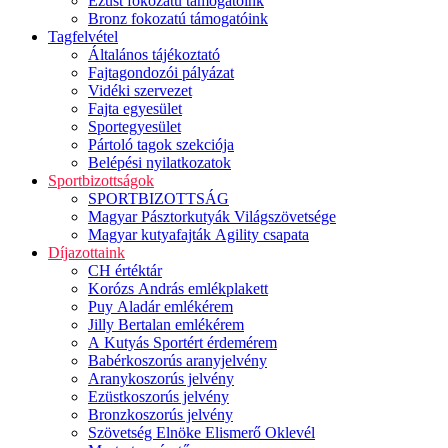
Ezüst fokozatú támogatóink
Bronz fokozatú támogatóink
Tagfelvétel
Általános tájékoztató
Fajtagondozói pályázat
Vidéki szervezet
Fajta egyesület
Sportegyesület
Pártoló tagok szekciója
Belépési nyilatkozatok
Sportbizottságok
SPORTBIZOTTSÁG
Magyar Pásztorkutyák Világszövetsége
Magyar kutyafajták Agility csapata
Díjazottaink
CH értéktár
Korózs András emlékplakett
Puy Aladár emlékérem
Jilly Bertalan emlékérem
A Kutyás Sportért érdemérem
Babérkoszorús aranyjelvény
Aranykoszorús jelvény
Ezüstkoszorús jelvény
Bronzkoszorús jelvény
Szövetség Elnöke Elismerő Oklevél