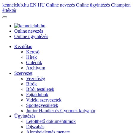
kennelclub.hu
EN
HU
Online nevezés
Online ügyintézés
Champion
értéktár
Online nevezés
Online ügyintézés
Kezdőlap
Kereső
Hírek
Galériák
Archívum
Szervezet
Vezetőség
Bírók
Bírói testületek
Fajtaklubok
Vidéki szervezetek
Sportegyesületek
Junior Handler és Gyermek kutyapár
Ügyintézés
Letölthető dokumentumok
Díjszabás
Alombejelentés menete