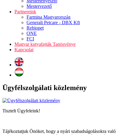
Mestertenyésztő
Mestervezető
Partnereink
Farmina Magyarország
Generali Petcare - DBX Kft
Rebiopet
ONE
FCI
Magyar kutyafajták Tanösvénye
Kapcsolat
Ügyfélszolgálati közlemény
Tisztelt Ügyfeleink!
Tájékoztatjuk Önöket, hogy a nyári szabadságolásokra való