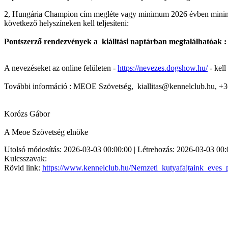
2, Hungária Champion cím megléte vagy minimum 2026 évben minimu
következő helyszíneken kell teljesíteni:
Pontszerző rendezvények a kiálltási naptárban megtalálhatóak 
A nevezéseket az online felületen -
https://nevezes.dogshow.hu/
- kell
További információ : MEOE Szövetség, kiallitas@kennelclub.hu, 
Korózs Gábor
A Meoe Szövetség elnöke
Utolsó módosítás: 2026-03-03 00:00:00 | Létrehozás: 2026-03-03 00:
Kulcsszavak:
Rövid link:
https://www.kennelclub.hu/Nemzeti_kutyafajtaink_eves