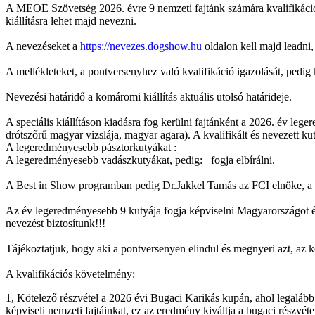
A MEOE Szövetség 2026. évre 9 nemzeti fajtánk számára kvalifikációs
kiállításra lehet majd nevezni.
A nevezéseket a
https://nevezes.dogshow.hu
oldalon kell majd leadni,
A mellékleteket, a pontversenyhez való kvalifikáció igazolását, pedig 
Nevezési határidő a komáromi kiállítás aktuális utolsó határideje.
A speciális kiállításon kiadásra fog kerülni fajtánként a 2026. év le
drótszőrű magyar vizslája, magyar agara). A kvalifikált és nevezett k
A legeredményesebb pásztorkutyákat :
A legeredményesebb vadászkutyákat, pedig: fogja elbírálni.
A Best in Show programban pedig Dr.Jakkel Tamás az FCI elnöke, a 
Az év legeredményesebb 9 kutyája fogja képviselni Magyarországot és
nevezést biztosítunk!!!
Tájékoztatjuk, hogy aki a pontversenyen elindul és megnyeri azt, az köt
A kvalifikációs követelmény:
1, Kötelező részvétel a 2026 évi Bugaci Karikás kupán, ahol legalább
képviseli nemzeti fajtáinkat, ez az eredmény kiváltja a bugaci részvétel