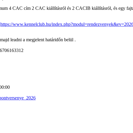
m 4 CAC cím 2 CAC kiállításról és 2 CACIB kiállításról, és egy fa
:
https://www.kennelclub.hu/index.php?modul=rendezvenyek&ev=202
 majd leadni a megjelent határidőn belül .
+36706163312
00:00
_pontversenye_2026