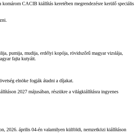
) a komárom CACIB kiállítás keretében megrendezésre kerülő speciális
zni.
ija, pumija, mudija, erdélyi kopója, rövidszőrű magyar vizslája,
gyar fajta kutyáit.
tség elnöke fogják átadni a díjakat.
lításon 2027 májusában, részükre a világkiállításra ingyenes
, 2026. április 04-én valamilyen külföldi, nemzetközi kiállításon