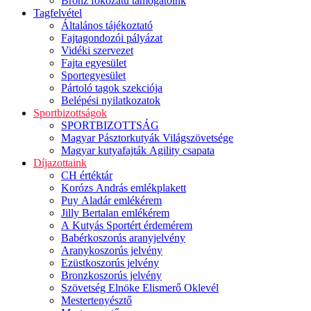
Bronz fokozatú támogatóink
Tagfelvétel
Általános tájékoztató
Fajtagondozói pályázat
Vidéki szervezet
Fajta egyesület
Sportegyesület
Pártoló tagok szekciója
Belépési nyilatkozatok
Sportbizottságok
SPORTBIZOTTSÁG
Magyar Pásztorkutyák Világszövetsége
Magyar kutyafajták Agility csapata
Díjazottaink
CH értéktár
Korózs András emlékplakett
Puy Aladár emlékérem
Jilly Bertalan emlékérem
A Kutyás Sportért érdemérem
Babérkoszorús aranyjelvény
Aranykoszorús jelvény
Ezüstkoszorús jelvény
Bronzkoszorús jelvény
Szövetség Elnöke Elismerő Oklevél
Mestertenyésztő