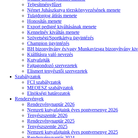
Teljesítményfűzet
Német Juhászkutya törzskönyvezésének menete
Tulajdonjog átírás menete
Honosítás menete
Export pedigré kiváltásának menete
Kennelnév kiváltás menete
Szövetségi/Sportkártya ügyintézés
Champion ügyintézés
BH bizonyítvány és/vagy Munkavizsga bizonyítvány kiv
Kiállításra való nevezés
Kutyafajták
Fajtagondozó szervezetek
Elismert tenyésztői szervezetek
Szabályzatok
FCI szabályzatok
MEOESZ szabályzatok
Elnökségi határozatok
Rendezvények
Rendezvénynaptár 2026
Nemzeti kutyafajtaink éves pontversenye 2026
Tenyészszemle 2026
Rendezvénynaptár 2025
Tenyészszemle 2025
Nemzeti kutyafajtaink éves pontversenye 2025
Rendezvénynaptár 2024