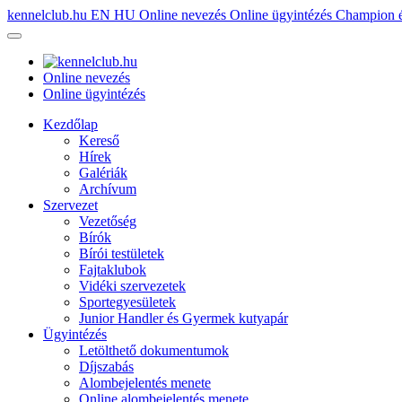
kennelclub.hu
EN
HU
Online nevezés
Online ügyintézés
Champion é
Online nevezés
Online ügyintézés
Kezdőlap
Kereső
Hírek
Galériák
Archívum
Szervezet
Vezetőség
Bírók
Bírói testületek
Fajtaklubok
Vidéki szervezetek
Sportegyesületek
Junior Handler és Gyermek kutyapár
Ügyintézés
Letölthető dokumentumok
Díjszabás
Alombejelentés menete
Online alombejelentés menete