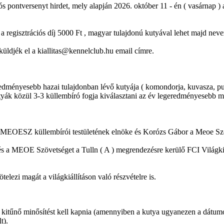
 pontversenyt hirdet, mely alapján 2026. október 11 - én ( vasárnap 
 a regisztrációs díj 5000 Ft , magyar tulajdonú kutyával lehet majd neve
küldjék el a kiallitas@kennelclub.hu email címre.
geredményesebb hazai tulajdonban lévő kutyája ( komondorja, kuvasza, pul
utyák közül 3-3 küllembíró fogja kiválasztani az év legeredményesebb ma
MEOESZ küllembírói testületének elnöke és Korózs Gábor a Meoe Szöve
 a MEOE Szövetséget a Tulln ( A ) megrendezésre kerülő FCI Világkiál
elezi magát a világkiállításon való részvételre is.
 kitűnő minősítést kell kapnia (amennyiben a kutya ugyanezen a dátumon
t).