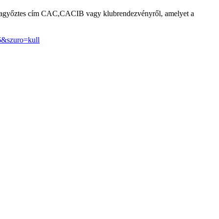
jtagyőztes cím CAC,CACIB vagy klubrendezvényről, amelyet a
6&szuro=kull