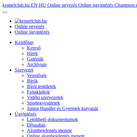
kennelclub.hu
EN
HU
Online nevezés
Online ügyintézés
Champion é
Online nevezés
Online ügyintézés
Kezdőlap
Kereső
Hírek
Galériák
Archívum
Szervezet
Vezetőség
Bírók
Bírói testületek
Fajtaklubok
Vidéki szervezetek
Sportegyesületek
Junior Handler és Gyermek kutyapár
Ügyintézés
Letölthető dokumentumok
Díjszabás
Alombejelentés menete
Online alombejelentés menete