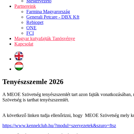
Mestervezető
Partnereink
Farmina Magyarország
Generali Petcare - DBX Kft
Rebiopet
ONE
FCI
Magyar kutyafajták Tanösvénye
Kapcsolat
Tenyészszemle 2026
A MEOE Szövetség tenyészszemlét tart azon fajták vonatkozásában, 
Szövetség is tarthat tenyészszemlét.
A következő linken tudja ellenőrizni, hogy MEOE Szövetség mely kuty
https://www.kennelclub.hu/?modul=szervezetek&szuro=ftsz