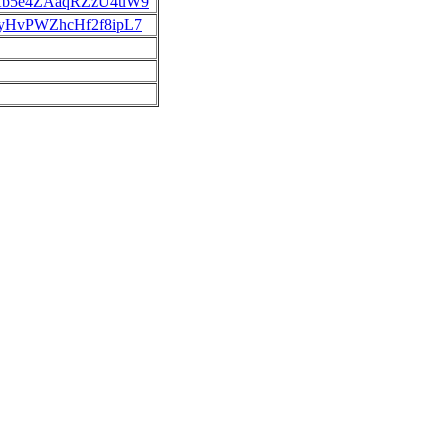
le/Kb5e4ZAaqRZzU4uW9
le/yHvPWZhcHf2f8ipL7