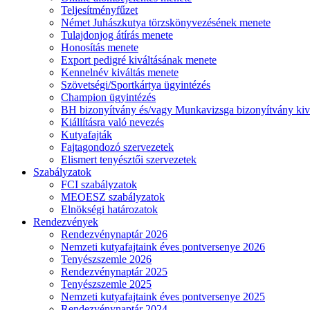
Teljesítményfűzet
Német Juhászkutya törzskönyvezésének menete
Tulajdonjog átírás menete
Honosítás menete
Export pedigré kiváltásának menete
Kennelnév kiváltás menete
Szövetségi/Sportkártya ügyintézés
Champion ügyintézés
BH bizonyítvány és/vagy Munkavizsga bizonyítvány kiv
Kiállításra való nevezés
Kutyafajták
Fajtagondozó szervezetek
Elismert tenyésztői szervezetek
Szabályzatok
FCI szabályzatok
MEOESZ szabályzatok
Elnökségi határozatok
Rendezvények
Rendezvénynaptár 2026
Nemzeti kutyafajtaink éves pontversenye 2026
Tenyészszemle 2026
Rendezvénynaptár 2025
Tenyészszemle 2025
Nemzeti kutyafajtaink éves pontversenye 2025
Rendezvénynaptár 2024