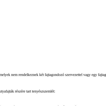
melyek nem rendelkeznek két fajtagondozó szervezettel vagy egy fajt
afajták részére tart tenyészszemlét: