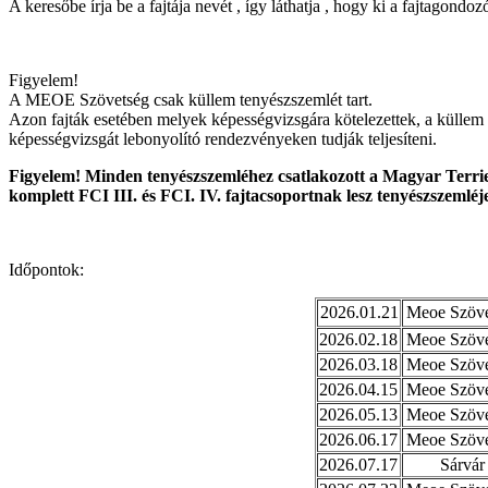
A keresőbe írja be a fajtája nevét , így láthatja , hogy ki a fajtagon
Figyelem!
A MEOE Szövetség csak küllem tenyészszemlét tart.
Azon fajták esetében melyek képességvizsgára kötelezettek, a küllem 
képességvizsgát lebonyolító rendezvényeken tudják teljesíteni.
Figyelem! Minden tenyészszemléhez csatlakozott a Magyar Terrie
komplett FCI III. és FCI. IV. fajtacsoportnak lesz tenyészszemléj
Időpontok:
2026.01.21
Meoe Szövet
2026.02.18
Meoe Szövet
2026.03.18
Meoe Szövet
2026.04.15
Meoe Szövet
2026.05.13
Meoe Szövet
2026.06.17
Meoe Szövet
2026.07.17
Sárvár