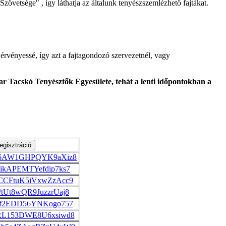
Szövetsége" , így láthatja az általunk tenyészszemlézhető fajtákat.
érvényessé, így azt a fajtagondozó szervezetnél, vagy
r Tacskó Tenyésztők Egyesülete, tehát a lenti időpontokban a
le/x6AW1GHPQYK9aXiz8
le/ikAPEMTYefdip7ks7
le/CCFtuK5iVxwZzAcc9
le/tUt8wQR9JuzzrUaj8
le/jf2EDD56YNKogo757
le/RL153DWE8U6xsiwd8