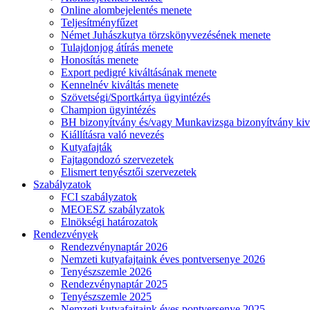
Online alombejelentés menete
Teljesítményfűzet
Német Juhászkutya törzskönyvezésének menete
Tulajdonjog átírás menete
Honosítás menete
Export pedigré kiváltásának menete
Kennelnév kiváltás menete
Szövetségi/Sportkártya ügyintézés
Champion ügyintézés
BH bizonyítvány és/vagy Munkavizsga bizonyítvány kiv
Kiállításra való nevezés
Kutyafajták
Fajtagondozó szervezetek
Elismert tenyésztői szervezetek
Szabályzatok
FCI szabályzatok
MEOESZ szabályzatok
Elnökségi határozatok
Rendezvények
Rendezvénynaptár 2026
Nemzeti kutyafajtaink éves pontversenye 2026
Tenyészszemle 2026
Rendezvénynaptár 2025
Tenyészszemle 2025
Nemzeti kutyafajtaink éves pontversenye 2025