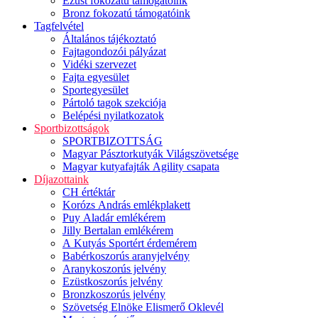
Ezüst fokozatú támogatóink
Bronz fokozatú támogatóink
Tagfelvétel
Általános tájékoztató
Fajtagondozói pályázat
Vidéki szervezet
Fajta egyesület
Sportegyesület
Pártoló tagok szekciója
Belépési nyilatkozatok
Sportbizottságok
SPORTBIZOTTSÁG
Magyar Pásztorkutyák Világszövetsége
Magyar kutyafajták Agility csapata
Díjazottaink
CH értéktár
Korózs András emlékplakett
Puy Aladár emlékérem
Jilly Bertalan emlékérem
A Kutyás Sportért érdemérem
Babérkoszorús aranyjelvény
Aranykoszorús jelvény
Ezüstkoszorús jelvény
Bronzkoszorús jelvény
Szövetség Elnöke Elismerő Oklevél