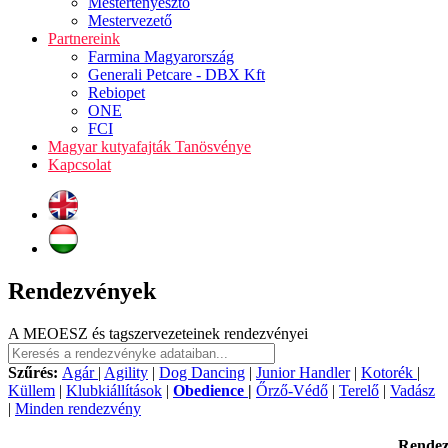
Mestertenyésztő
Mestervezető
Partnereink
Farmina Magyarország
Generali Petcare - DBX Kft
Rebiopet
ONE
FCI
Magyar kutyafajták Tanösvénye
Kapcsolat
Rendezvények
A MEOESZ és tagszervezeteinek rendezvényei
Szűrés:
Agár
|
Agility
|
Dog Dancing
|
Junior Handler
|
Kotorék
|
Küllem
|
Klubkiállítások
|
Obedience
|
Őrző-Védő
|
Terelő
|
Vadász
|
Minden rendezvény
Rende