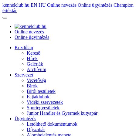
kennelclub.hu
EN
HU
Online nevezés
Online ügyintézés
Champion
értéktár
Online nevezés
Online ügyintézés
Kezdőlap
Kereső
Hírek
Galériák
Archívum
Szervezet
Vezetőség
Bírók
Bírói testületek
Fajtaklubok
Vidéki szervezetek
Sportegyesületek
Junior Handler és Gyermek kutyapár
Ügyintézés
Letölthető dokumentumok
Díjszabás
Alombejelentés menete