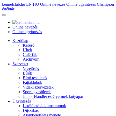
kennelclub.hu
EN
HU
Online nevezés
Online ügyintézés
Champion
értéktár
Online nevezés
Online ügyintézés
Kezdőlap
Kereső
Hírek
Galériák
Archívum
Szervezet
Vezetőség
Bírók
Bírói testületek
Fajtaklubok
Vidéki szervezetek
Sportegyesületek
Junior Handler és Gyermek kutyapár
Ügyintézés
Letölthető dokumentumok
Díjszabás
Alombejelentés menete