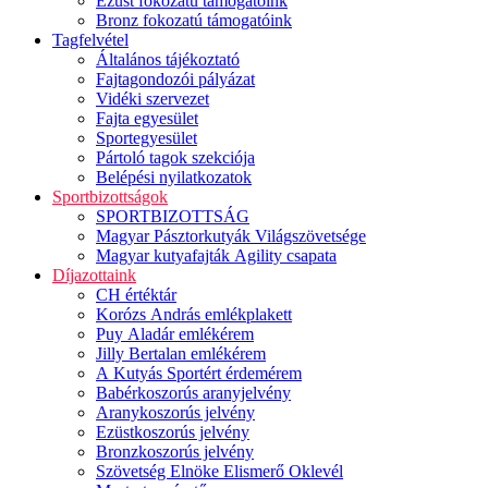
Ezüst fokozatú támogatóink
Bronz fokozatú támogatóink
Tagfelvétel
Általános tájékoztató
Fajtagondozói pályázat
Vidéki szervezet
Fajta egyesület
Sportegyesület
Pártoló tagok szekciója
Belépési nyilatkozatok
Sportbizottságok
SPORTBIZOTTSÁG
Magyar Pásztorkutyák Világszövetsége
Magyar kutyafajták Agility csapata
Díjazottaink
CH értéktár
Korózs András emlékplakett
Puy Aladár emlékérem
Jilly Bertalan emlékérem
A Kutyás Sportért érdemérem
Babérkoszorús aranyjelvény
Aranykoszorús jelvény
Ezüstkoszorús jelvény
Bronzkoszorús jelvény
Szövetség Elnöke Elismerő Oklevél