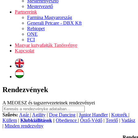
Mestertenyésztő
Mestervezető
Partnereink
Farmina Magyarország
Generali Petcare - DBX Kft
Rebiopet
ONE
FCI
Magyar kutyafajták Tanösvénye
Kapcsolat
Rendezvények
A MEOESZ és tagszervezeteinek rendezvényei
Szűrés:
Agár
|
Agility
|
Dog Dancing
|
Junior Handler
|
Kotorék
|
Küllem
|
Klubkiállítások
|
Obedience
|
Őrző-Védő
|
Terelő
|
Vadász
|
Minden rendezvény
Rende