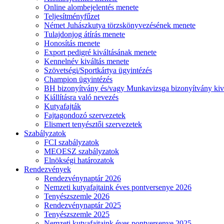
Online alombejelentés menete
Teljesítményfűzet
Német Juhászkutya törzskönyvezésének menete
Tulajdonjog átírás menete
Honosítás menete
Export pedigré kiváltásának menete
Kennelnév kiváltás menete
Szövetségi/Sportkártya ügyintézés
Champion ügyintézés
BH bizonyítvány és/vagy Munkavizsga bizonyítvány kiv
Kiállításra való nevezés
Kutyafajták
Fajtagondozó szervezetek
Elismert tenyésztői szervezetek
Szabályzatok
FCI szabályzatok
MEOESZ szabályzatok
Elnökségi határozatok
Rendezvények
Rendezvénynaptár 2026
Nemzeti kutyafajtaink éves pontversenye 2026
Tenyészszemle 2026
Rendezvénynaptár 2025
Tenyészszemle 2025
Nemzeti kutyafajtaink éves pontversenye 2025