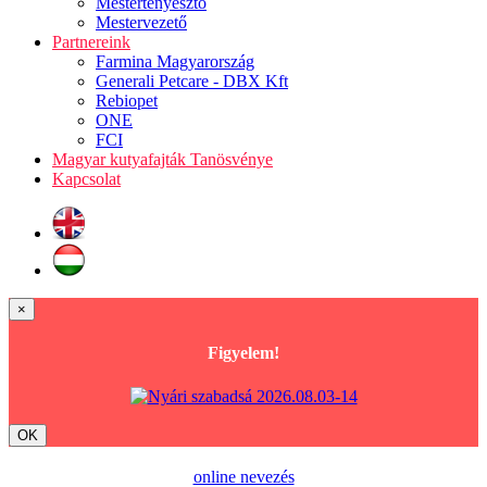
Mestertenyésztő
Mestervezető
Partnereink
Farmina Magyarország
Generali Petcare - DBX Kft
Rebiopet
ONE
FCI
Magyar kutyafajták Tanösvénye
Kapcsolat
×
Figyelem!
OK
online nevezés