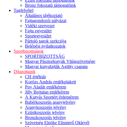
Ezüst fokozatú támogatóink
Bronz fokozatú támogatóink
Tagfelvétel
Általános tájékoztató
Fajtagondozói pályázat
Vidéki szervezet
Fajta egyesület
Sportegyesület
Pártoló tagok szekciója
Belépési nyilatkozatok
Sportbizottságok
SPORTBIZOTTSÁG
Magyar Pásztorkutyák Világszövetsége
Magyar kutyafajták Agility csapata
Díjazottaink
CH értéktár
Korózs András emlékplakett
Puy Aladár emlékérem
Jilly Bertalan emlékérem
A Kutyás Sportért érdemérem
Babérkoszorús aranyjelvény
Aranykoszorús jelvény
Ezüstkoszorús jelvény
Bronzkoszorús jelvény
Szövetség Elnöke Elismerő Oklevél