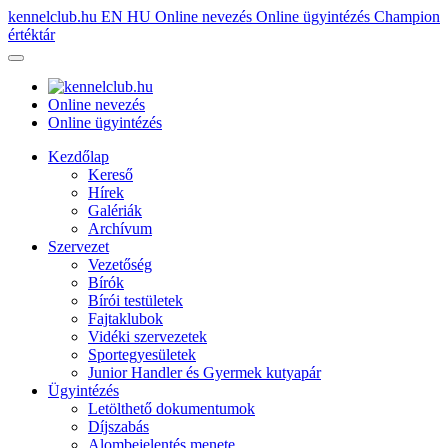
kennelclub.hu
EN
HU
Online nevezés
Online ügyintézés
Champion
értéktár
Online nevezés
Online ügyintézés
Kezdőlap
Kereső
Hírek
Galériák
Archívum
Szervezet
Vezetőség
Bírók
Bírói testületek
Fajtaklubok
Vidéki szervezetek
Sportegyesületek
Junior Handler és Gyermek kutyapár
Ügyintézés
Letölthető dokumentumok
Díjszabás
Alombejelentés menete