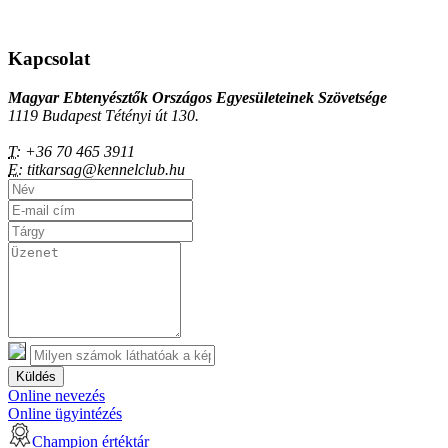
Kapcsolat
Magyar Ebtenyésztők Országos Egyesületeinek Szövetsége
1119 Budapest Tétényi út 130.
T:
+36 70 465 3911
E:
titkarsag@kennelclub.hu
Küldés
Online nevezés
Online ügyintézés
Champion értéktár