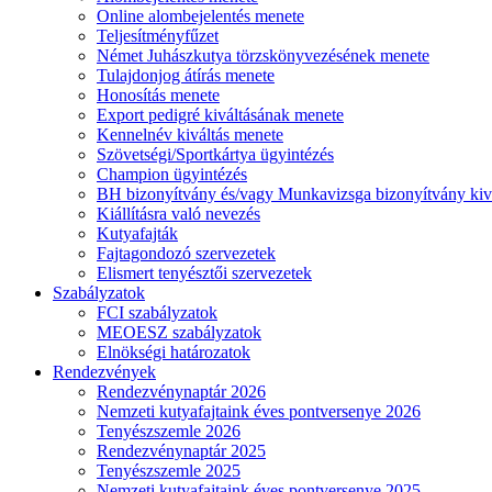
Online alombejelentés menete
Teljesítményfűzet
Német Juhászkutya törzskönyvezésének menete
Tulajdonjog átírás menete
Honosítás menete
Export pedigré kiváltásának menete
Kennelnév kiváltás menete
Szövetségi/Sportkártya ügyintézés
Champion ügyintézés
BH bizonyítvány és/vagy Munkavizsga bizonyítvány kiv
Kiállításra való nevezés
Kutyafajták
Fajtagondozó szervezetek
Elismert tenyésztői szervezetek
Szabályzatok
FCI szabályzatok
MEOESZ szabályzatok
Elnökségi határozatok
Rendezvények
Rendezvénynaptár 2026
Nemzeti kutyafajtaink éves pontversenye 2026
Tenyészszemle 2026
Rendezvénynaptár 2025
Tenyészszemle 2025
Nemzeti kutyafajtaink éves pontversenye 2025