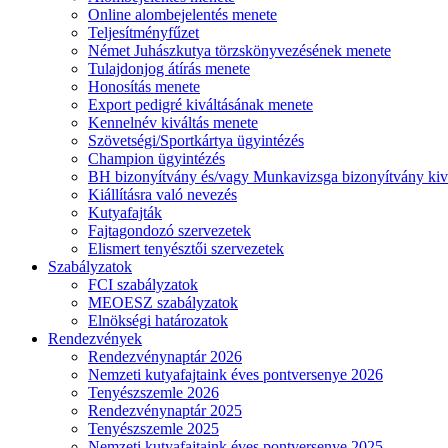
Online alombejelentés menete
Teljesítményfűzet
Német Juhászkutya törzskönyvezésének menete
Tulajdonjog átírás menete
Honosítás menete
Export pedigré kiváltásának menete
Kennelnév kiváltás menete
Szövetségi/Sportkártya ügyintézés
Champion ügyintézés
BH bizonyítvány és/vagy Munkavizsga bizonyítvány kiv
Kiállításra való nevezés
Kutyafajták
Fajtagondozó szervezetek
Elismert tenyésztői szervezetek
Szabályzatok
FCI szabályzatok
MEOESZ szabályzatok
Elnökségi határozatok
Rendezvények
Rendezvénynaptár 2026
Nemzeti kutyafajtaink éves pontversenye 2026
Tenyészszemle 2026
Rendezvénynaptár 2025
Tenyészszemle 2025
Nemzeti kutyafajtaink éves pontversenye 2025