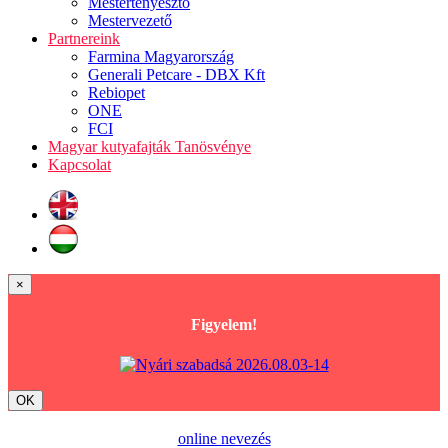
Mestertenyésztő
Mestervezető
Partnereink
Farmina Magyarország
Generali Petcare - DBX Kft
Rebiopet
ONE
FCI
Magyar kutyafajták Tanösvénye
Kapcsolat
×
Figyelem!
OK
online nevezés