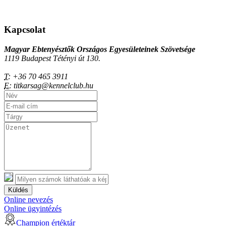
Kapcsolat
Magyar Ebtenyésztők Országos Egyesületeinek Szövetsége
1119 Budapest Tétényi út 130.
T:
+36 70 465 3911
E:
titkarsag@kennelclub.hu
Küldés
Online nevezés
Online ügyintézés
Champion értéktár