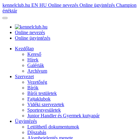
kennelclub.hu
EN
HU
Online nevezés
Online ügyintézés
Champion
értéktár
Online nevezés
Online ügyintézés
Kezdőlap
Kereső
Hírek
Galériák
Archívum
Szervezet
Vezetőség
Bírók
Bírói testületek
Fajtaklubok
Vidéki szervezetek
Sportegyesületek
Junior Handler és Gyermek kutyapár
Ügyintézés
Letölthető dokumentumok
Díjszabás
Alombejelentés menete