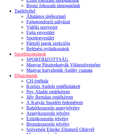
Ezüst fokozatú támogatóink
Bronz fokozatú támogatóink
Tagfelvétel
Általános tájékoztató
Fajtagondozói pályázat
Vidéki szervezet
Fajta egyesület
Sportegyesület
Pártoló tagok szekciója
Belépési nyilatkozatok
Sportbizottságok
SPORTBIZOTTSÁG
Magyar Pásztorkutyák Világszövetsége
Magyar kutyafajták Agility csapata
Díjazottaink
CH értéktár
Korózs András emlékplakett
Puy Aladár emlékérem
Jilly Bertalan emlékérem
A Kutyás Sportért érdemérem
Babérkoszorús aranyjelvény
Aranykoszorús jelvény
Ezüstkoszorús jelvény
Bronzkoszorús jelvény
Szövetség Elnöke Elismerő Oklevél