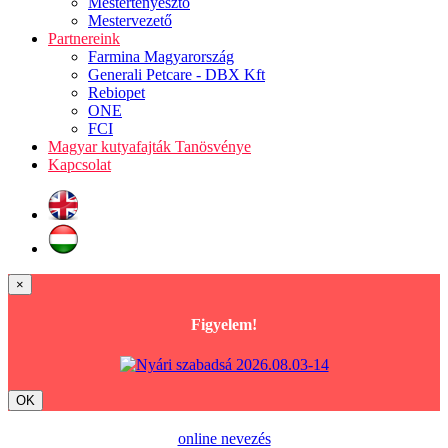
Mestertenyésztő
Mestervezető
Partnereink
Farmina Magyarország
Generali Petcare - DBX Kft
Rebiopet
ONE
FCI
Magyar kutyafajták Tanösvénye
Kapcsolat
×
Figyelem!
OK
online nevezés