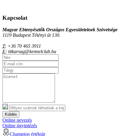
Kapcsolat
Magyar Ebtenyésztők Országos Egyesületeinek Szövetsége
1119 Budapest Tétényi út 130.
T:
+36 70 465 3911
E:
titkarsag@kennelclub.hu
Küldés
Online nevezés
Online ügyintézés
Champion értéktár