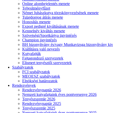
Online alombejelentés menete
Teljesítményfűzet
Német Juhászkutya törzskönyvezésének menete
Tulajdonjog átírás menete
Honosítás menete
Export pedigré kiváltásának menete
Kennelnév kiváltás menete
Szövetségi/Sportkártya ügyintézés
Champion ügyintézés
BH bizonyítvány és/vagy Munkavizsga bizonyítvány kiv
Kiállításra való nevezés
Kutyafajták
Fajtagondozó szervezetek
Elismert tenyésztői szervezetek
Szabályzatok
FCI szabályzatok
MEOESZ szabályzatok
Elnökségi határozatok
Rendezvények
Rendezvénynaptár 2026
Nemzeti kutyafajtaink éves pontversenye 2026
Tenyészszemle 2026
Rendezvénynaptár 2025
Tenyészszemle 2025
Nemzeti kutyafajtaink éves pontversenye 2025