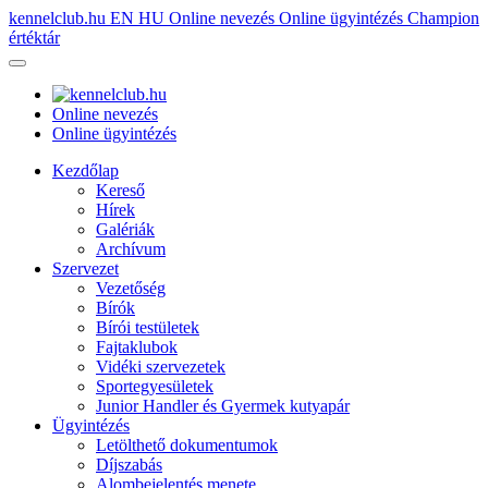
kennelclub.hu
EN
HU
Online nevezés
Online ügyintézés
Champion
értéktár
Online nevezés
Online ügyintézés
Kezdőlap
Kereső
Hírek
Galériák
Archívum
Szervezet
Vezetőség
Bírók
Bírói testületek
Fajtaklubok
Vidéki szervezetek
Sportegyesületek
Junior Handler és Gyermek kutyapár
Ügyintézés
Letölthető dokumentumok
Díjszabás
Alombejelentés menete