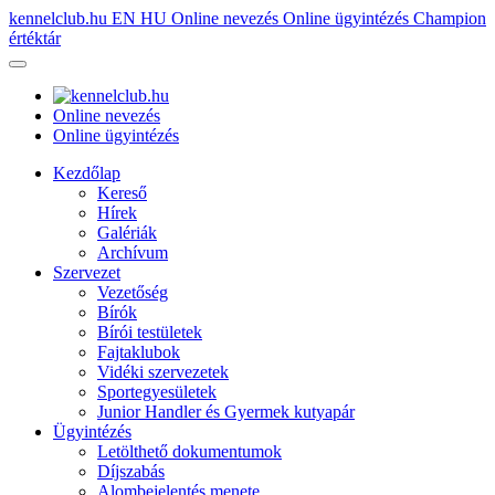
kennelclub.hu
EN
HU
Online nevezés
Online ügyintézés
Champion
értéktár
Online nevezés
Online ügyintézés
Kezdőlap
Kereső
Hírek
Galériák
Archívum
Szervezet
Vezetőség
Bírók
Bírói testületek
Fajtaklubok
Vidéki szervezetek
Sportegyesületek
Junior Handler és Gyermek kutyapár
Ügyintézés
Letölthető dokumentumok
Díjszabás
Alombejelentés menete