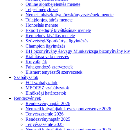
Online alombejelentés menete
Teljesítményfűzet
Német Juhászkutya törzskönyvezésének menete
Tulajdonjog átírás menete
Honosítás menete
Export pedigré kiváltásának menete
Kennelnév kiváltás menete
Szövetségi/Sportkártya ügyintézés
Champion ügyintézés
BH bizonyítvány és/vagy Munkavizsga bizonyítvány kiv
Kiállításra való nevezés
Kutyafajták
Fajtagondozó szervezetek
Elismert tenyésztői szervezetek
Szabályzatok
FCI szabályzatok
MEOESZ szabályzatok
Elnökségi határozatok
Rendezvények
Rendezvénynaptár 2026
Nemzeti kutyafajtaink éves pontversenye 2026
Tenyészszemle 2026
Rendezvénynaptár 2025
Tenyészszemle 2025
Nemzeti kutyafajtaink éves pontversenye 2025