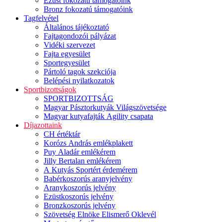
Ezüst fokozatú támogatóink
Bronz fokozatú támogatóink
Tagfelvétel
Általános tájékoztató
Fajtagondozói pályázat
Vidéki szervezet
Fajta egyesület
Sportegyesület
Pártoló tagok szekciója
Belépési nyilatkozatok
Sportbizottságok
SPORTBIZOTTSÁG
Magyar Pásztorkutyák Világszövetsége
Magyar kutyafajták Agility csapata
Díjazottaink
CH értéktár
Korózs András emlékplakett
Puy Aladár emlékérem
Jilly Bertalan emlékérem
A Kutyás Sportért érdemérem
Babérkoszorús aranyjelvény
Aranykoszorús jelvény
Ezüstkoszorús jelvény
Bronzkoszorús jelvény
Szövetség Elnöke Elismerő Oklevél