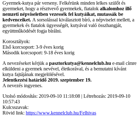
Gyermek-kutya pár verseny. Felkérünk minden lelkes szülőt és
gyermeket, hogy a résztvevő gyermekek, fiatalok
alkalomhoz illő
nemzeti népviseletben vezessék fel kutyáikat, mutassák be
kedvenceiket.
A sorsolással kiválasztott bíró, a népviselet mellett, a
gyermekek és fiatalok ügyességét, kutyával való összhangját,
együttműködését fogja bírálni.
Korosztályok:
Első korcsoport: 3-9 éves korig
Második korcsoport: 9-18 éves korig
A nevezéseket kérjük a
pasztorkutya@kennelclub.hu
e-mail címre
elküldeni a gyermek nevével, életkorával, és a bemutatni kívánt
kutya fajtájának megjelölésével.
Jelentkezési határidő 2019. szeptember 19.
A nevezés ingyenes.
Utolsó módosítás: 2019-09-10 11:18:08 | Létrehozás: 2019-09-10
10:57:43
Kulcsszavak:
Rövid link:
https://www.kennelclub.hu/Felhivas