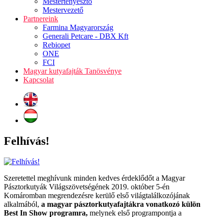
Mestertenyésztő
Mestervezető
Partnereink
Farmina Magyarország
Generali Petcare - DBX Kft
Rebiopet
ONE
FCI
Magyar kutyafajták Tanösvénye
Kapcsolat
Felhívás!
Szeretettel meghívunk minden kedves érdeklődőt a Magyar
Pásztorkutyák Világszövetségének 2019. október 5-én
Komáromban megrendezésre kerülő első világtalálkozójának
alkalmából,
a magyar pásztorkutyafajtákra vonatkozó külön
Best In Show programra,
melynek első programpontja a