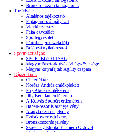
Ezüst fokozatú támogatóink
Bronz fokozatú támogatóink
Tagfelvétel
Általános tájékoztató
Fajtagondozói pályázat
Vidéki szervezet
Fajta egyesület
Sportegyesület
Pártoló tagok szekciója
Belépési nyilatkozatok
Sportbizottságok
SPORTBIZOTTSÁG
Magyar Pásztorkutyák Világszövetsége
Magyar kutyafajták Agility csapata
Díjazottaink
CH értéktár
Korózs András emlékplakett
Puy Aladár emlékérem
Jilly Bertalan emlékérem
A Kutyás Sportért érdemérem
Babérkoszorús aranyjelvény
Aranykoszorús jelvény
Ezüstkoszorús jelvény
Bronzkoszorús jelvény
Szövetség Elnöke Elismerő Oklevél