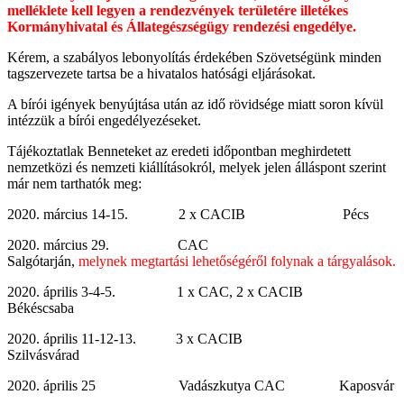
melléklete kell legyen a rendezvények területére illetékes
Kormányhivatal és Állategészségügy rendezési engedélye.
Kérem, a szabályos lebonyolítás érdekében Szövetségünk minden
tagszervezete tartsa be a hivatalos hatósági eljárásokat.
A bírói igények benyújtása után az idő rövidsége miatt soron kívül
intézzük a bírói engedélyezéseket.
Tájékoztatlak Benneteket az eredeti időpontban meghirdetett
nemzetközi és nemzeti kiállításokról, melyek jelen álláspont szerint
már nem tarthatók meg:
2020. március 14-15. 2 x CACIB Pécs
2020. március 29. CAC
Salgótarján,
melynek megtartási lehetőségéről folynak a tárgyalások.
2020. április 3-4-5. 1 x CAC, 2 x CACIB
Békéscsaba
2020. április 11-12-13. 3 x CACIB
Szilvásvárad
2020. április 25 Vadászkutya CAC Kaposvár