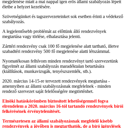
megjelenése miatt a mai nappal igen erős állami szabályozás lépett
életbe a helyzet kezelésére.
Szövetségünket és tagszervezeteinket sok esetben érinti a védekező
szabályozás.
A legjelentősebb problémát az előttünk álló rendezvények
megtartása vagy törlése, elhalasztása jelenti.
Zárttéri rendezvény csak 100 fő megjelenése alatt tartható, illetve
szabadtéri rendezvény 500 fő megjelenése alatti létszámmal.
Nyomatékosan felhívom minden rendezvényt tartó szervezetünk
figyelmét az állami szabályozás maradéktalan betartására
(kiállítások, munkavizsgák, tenyészszemlék, stb.).
2020. március 14-15-re tervezett rendezvények megtartása -
amennyiben az állami szabályozásnak megfelelnek - minden
rendező szervezet saját felelősségére megtörténhet.
Elnöki hatáskörömben biztosított lehetőségemnél fogva
elrendelem a 2020. március 16-tól tartandó rendezvények bírói
felkérésének érvénytelenítését.
Természetesen az állami szabályozásnak megfelelő kisebb
rendezvények a jövőben is megtarthatók, de a bíró igénylések