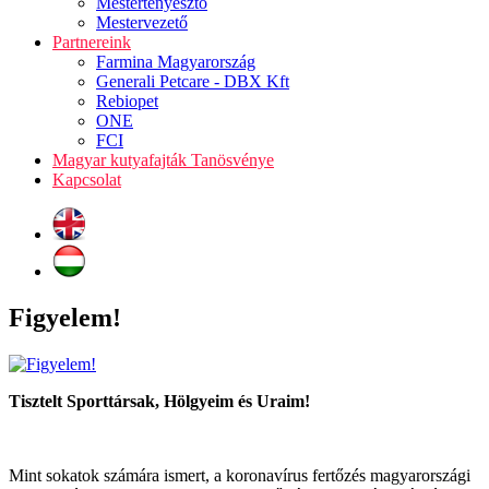
Mestertenyésztő
Mestervezető
Partnereink
Farmina Magyarország
Generali Petcare - DBX Kft
Rebiopet
ONE
FCI
Magyar kutyafajták Tanösvénye
Kapcsolat
Figyelem!
Tisztelt Sporttársak, Hölgyeim és Uraim!
Mint sokatok számára ismert, a koronavírus fertőzés magyarországi