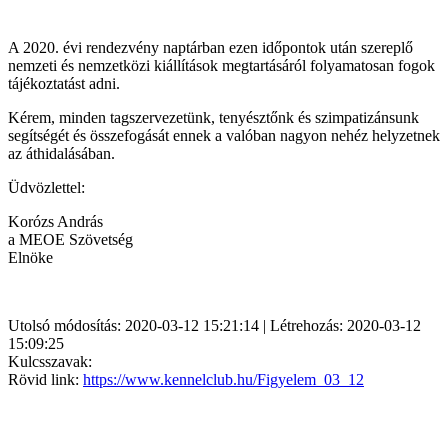
A 2020. évi rendezvény naptárban ezen időpontok után szereplő
nemzeti és nemzetközi kiállítások megtartásáról folyamatosan fogok
tájékoztatást adni.
Kérem, minden tagszervezetünk, tenyésztőnk és szimpatizánsunk
segítségét és összefogását ennek a valóban nagyon nehéz helyzetnek
az áthidalásában.
Üdvözlettel:
Korózs András
a MEOE Szövetség
Elnöke
Utolsó módosítás: 2020-03-12 15:21:14 | Létrehozás: 2020-03-12
15:09:25
Kulcsszavak:
Rövid link:
https://www.kennelclub.hu/Figyelem_03_12