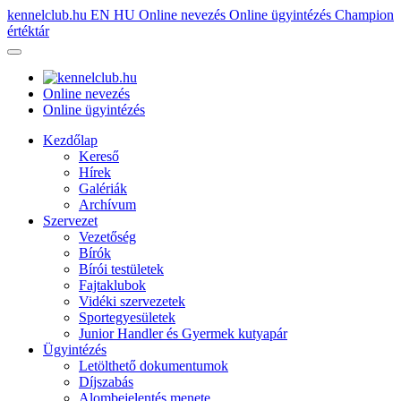
kennelclub.hu
EN
HU
Online nevezés
Online ügyintézés
Champion
értéktár
Online nevezés
Online ügyintézés
Kezdőlap
Kereső
Hírek
Galériák
Archívum
Szervezet
Vezetőség
Bírók
Bírói testületek
Fajtaklubok
Vidéki szervezetek
Sportegyesületek
Junior Handler és Gyermek kutyapár
Ügyintézés
Letölthető dokumentumok
Díjszabás
Alombejelentés menete