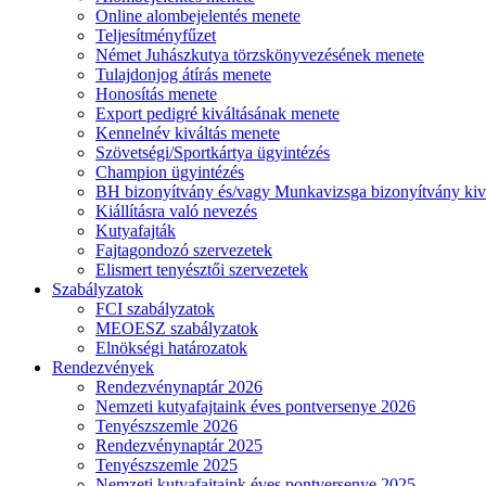
Online alombejelentés menete
Teljesítményfűzet
Német Juhászkutya törzskönyvezésének menete
Tulajdonjog átírás menete
Honosítás menete
Export pedigré kiváltásának menete
Kennelnév kiváltás menete
Szövetségi/Sportkártya ügyintézés
Champion ügyintézés
BH bizonyítvány és/vagy Munkavizsga bizonyítvány kiv
Kiállításra való nevezés
Kutyafajták
Fajtagondozó szervezetek
Elismert tenyésztői szervezetek
Szabályzatok
FCI szabályzatok
MEOESZ szabályzatok
Elnökségi határozatok
Rendezvények
Rendezvénynaptár 2026
Nemzeti kutyafajtaink éves pontversenye 2026
Tenyészszemle 2026
Rendezvénynaptár 2025
Tenyészszemle 2025
Nemzeti kutyafajtaink éves pontversenye 2025