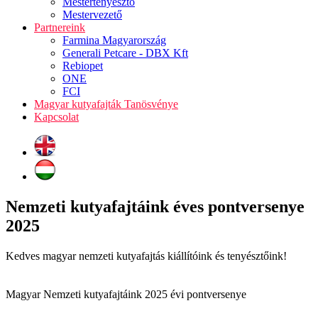
Mestertenyésztő
Mestervezető
Partnereink
Farmina Magyarország
Generali Petcare - DBX Kft
Rebiopet
ONE
FCI
Magyar kutyafajták Tanösvénye
Kapcsolat
Nemzeti kutyafajtáink éves pontversenye
2025
Kedves magyar nemzeti kutyafajtás kiállítóink és tenyésztőink!
Magyar Nemzeti kutyafajtáink 2025 évi pontversenye