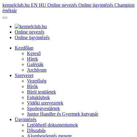
kennelclub.hu
EN
HU
Online nevezés
Online ügyintézés
Champion
értéktár
Online nevezés
Online ügyintézés
Kezdőlap
Kereső
Hírek
Galériák
Archívum
Szervezet
Vezetőség
Bírók
Bírói testületek
Fajtaklubok
Vidéki szervezetek
Sportegyesületek
Junior Handler és Gyermek kutyapár
Ügyintézés
Letölthető dokumentumok
Díjszabás
Alombejelentés menete