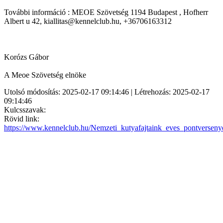
További információ : MEOE Szövetség 1194 Budapest , Hofherr
Albert u 42, kiallitas@kennelclub.hu, +36706163312
Korózs Gábor
A Meoe Szövetség elnöke
Utolsó módosítás: 2025-02-17 09:14:46 | Létrehozás: 2025-02-17
09:14:46
Kulcsszavak:
Rövid link:
https://www.kennelclub.hu/Nemzeti_kutyafajtaink_eves_pontversen