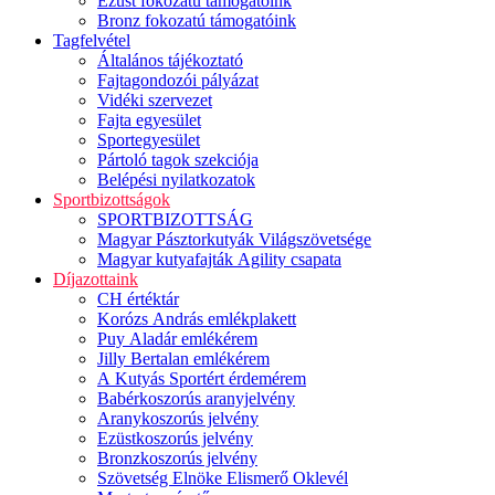
Ezüst fokozatú támogatóink
Bronz fokozatú támogatóink
Tagfelvétel
Általános tájékoztató
Fajtagondozói pályázat
Vidéki szervezet
Fajta egyesület
Sportegyesület
Pártoló tagok szekciója
Belépési nyilatkozatok
Sportbizottságok
SPORTBIZOTTSÁG
Magyar Pásztorkutyák Világszövetsége
Magyar kutyafajták Agility csapata
Díjazottaink
CH értéktár
Korózs András emlékplakett
Puy Aladár emlékérem
Jilly Bertalan emlékérem
A Kutyás Sportért érdemérem
Babérkoszorús aranyjelvény
Aranykoszorús jelvény
Ezüstkoszorús jelvény
Bronzkoszorús jelvény
Szövetség Elnöke Elismerő Oklevél