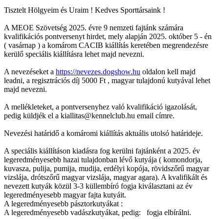
Tisztelt Hölgyeim és Uraim ! Kedves Sporttársaink !
A MEOE Szövetség 2025. évre 9 nemzeti fajtánk számára
kvalifikációs pontversenyt hirdet, mely alapján 2025. október 5 - én
( vasárnap ) a komárom CACIB kiállítás keretében megrendezésre
kerülő speciális kiállításra lehet majd nevezni.
A nevezéseket a
https://nevezes.dogshow.hu
oldalon kell majd
leadni, a regisztrációs díj 5000 Ft , magyar tulajdonú kutyával lehet
majd nevezni.
A mellékleteket, a pontversenyhez való kvalifikáció igazolását,
pedig küldjék el a kiallitas@kennelclub.hu email címre.
Nevezési határidő a komáromi kiállítás aktuális utolsó határideje.
A speciális kiállításon kiadásra fog kerülni fajtánként a 2025. év
legeredményesebb hazai tulajdonban lévő kutyája ( komondorja,
kuvasza, pulija, pumija, mudija, erdélyi kopója, rövidszőrű magyar
vizslája, drótszőrű magyar vizslája, magyar agara). A kvalifikált és
nevezett kutyák közül 3-3 küllembíró fogja kiválasztani az év
legeredményesebb magyar fajta kutyáit.
A legeredményesebb pásztorkutyákat :
A legeredményesebb vadászkutyákat, pedig: fogja elbírálni.