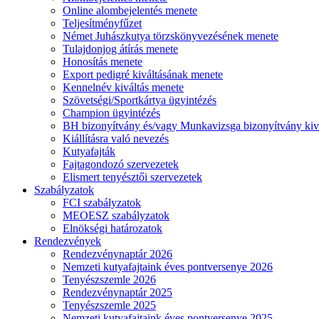
Online alombejelentés menete
Teljesítményfűzet
Német Juhászkutya törzskönyvezésének menete
Tulajdonjog átírás menete
Honosítás menete
Export pedigré kiváltásának menete
Kennelnév kiváltás menete
Szövetségi/Sportkártya ügyintézés
Champion ügyintézés
BH bizonyítvány és/vagy Munkavizsga bizonyítvány kiv
Kiállításra való nevezés
Kutyafajták
Fajtagondozó szervezetek
Elismert tenyésztői szervezetek
Szabályzatok
FCI szabályzatok
MEOESZ szabályzatok
Elnökségi határozatok
Rendezvények
Rendezvénynaptár 2026
Nemzeti kutyafajtaink éves pontversenye 2026
Tenyészszemle 2026
Rendezvénynaptár 2025
Tenyészszemle 2025
Nemzeti kutyafajtaink éves pontversenye 2025