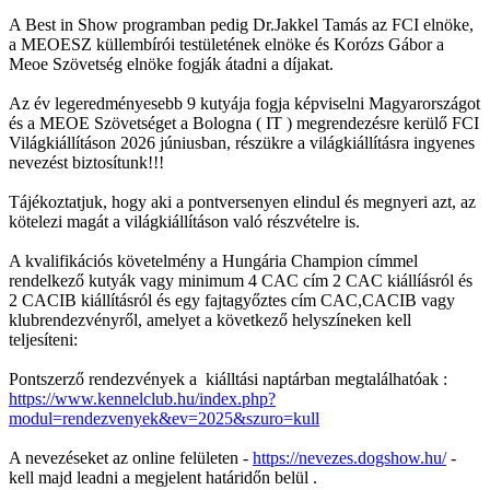
A Best in Show programban pedig Dr.Jakkel Tamás az FCI elnöke,
a MEOESZ küllembírói testületének elnöke és Korózs Gábor a
Meoe Szövetség elnöke fogják átadni a díjakat.
Az év legeredményesebb 9 kutyája fogja képviselni Magyarországot
és a MEOE Szövetséget a Bologna ( IT ) megrendezésre kerülő FCI
Világkiállításon 2026 júniusban, részükre a világkiállításra ingyenes
nevezést biztosítunk!!!
Tájékoztatjuk, hogy aki a pontversenyen elindul és megnyeri azt, az
kötelezi magát a világkiállításon való részvételre is.
A kvalifikációs követelmény a Hungária Champion címmel
rendelkező kutyák vagy minimum 4 CAC cím 2 CAC kiállíásról és
2 CACIB kiállításról és egy fajtagyőztes cím CAC,CACIB vagy
klubrendezvényről, amelyet a következő helyszíneken kell
teljesíteni:
Pontszerző rendezvények a kiálltási naptárban megtalálhatóak :
https://www.kennelclub.hu/index.php?
modul=rendezvenyek&ev=2025&szuro=kull
A nevezéseket az online felületen -
https://nevezes.dogshow.hu/
-
kell majd leadni a megjelent határidőn belül .