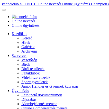
kennelclub.hu
EN
HU
Online nevezés
Online ügyintézés
Champion é
Online nevezés
Online ügyintézés
Kezdőlap
Kereső
Hírek
Galériák
Archívum
Szervezet
Vezetőség
Bírók
Bírói testületek
Fajtaklubok
Vidéki szervezetek
Sportegyesületek
Junior Handler és Gyermek kutyapár
Ügyintézés
Letölthető dokumentumok
Díjszabás
Alombejelentés menete
Online alombejelentés menete