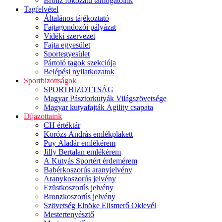
Bronz fokozatú támogatóink
Tagfelvétel
Általános tájékoztató
Fajtagondozói pályázat
Vidéki szervezet
Fajta egyesület
Sportegyesület
Pártoló tagok szekciója
Belépési nyilatkozatok
Sportbizottságok
SPORTBIZOTTSÁG
Magyar Pásztorkutyák Világszövetsége
Magyar kutyafajták Agility csapata
Díjazottaink
CH értéktár
Korózs András emlékplakett
Puy Aladár emlékérem
Jilly Bertalan emlékérem
A Kutyás Sportért érdemérem
Babérkoszorús aranyjelvény
Aranykoszorús jelvény
Ezüstkoszorús jelvény
Bronzkoszorús jelvény
Szövetség Elnöke Elismerő Oklevél
Mestertenyésztő