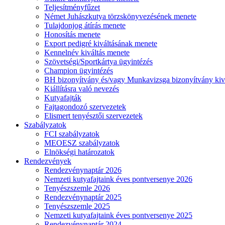
Teljesítményfűzet
Német Juhászkutya törzskönyvezésének menete
Tulajdonjog átírás menete
Honosítás menete
Export pedigré kiváltásának menete
Kennelnév kiváltás menete
Szövetségi/Sportkártya ügyintézés
Champion ügyintézés
BH bizonyítvány és/vagy Munkavizsga bizonyítvány kiv
Kiállításra való nevezés
Kutyafajták
Fajtagondozó szervezetek
Elismert tenyésztői szervezetek
Szabályzatok
FCI szabályzatok
MEOESZ szabályzatok
Elnökségi határozatok
Rendezvények
Rendezvénynaptár 2026
Nemzeti kutyafajtaink éves pontversenye 2026
Tenyészszemle 2026
Rendezvénynaptár 2025
Tenyészszemle 2025
Nemzeti kutyafajtaink éves pontversenye 2025
Rendezvénynaptár 2024