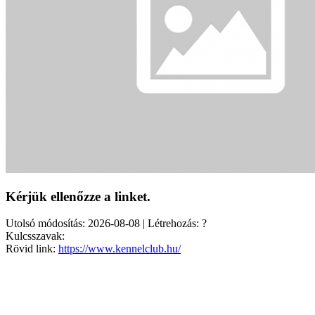
Kérjük ellenőzze a linket.
Utolsó módosítás: 2026-08-08 | Létrehozás: ?
Kulcsszavak:
Rövid link:
https://www.kennelclub.hu/