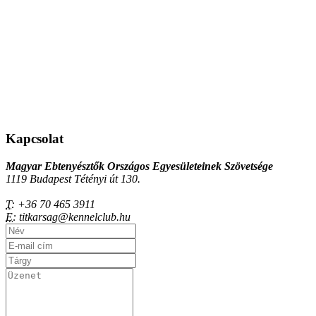
Kapcsolat
Magyar Ebtenyésztők Országos Egyesületeinek Szövetsége
1119 Budapest Tétényi út 130.
T:
+36 70 465 3911
E:
titkarsag@kennelclub.hu