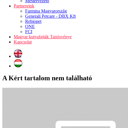
Mestervezető
Partnereink
Farmina Magyarország
Generali Petcare - DBX Kft
Rebiopet
ONE
FCI
Magyar kutyafajták Tanösvénye
Kapcsolat
A Kért tartalom nem található