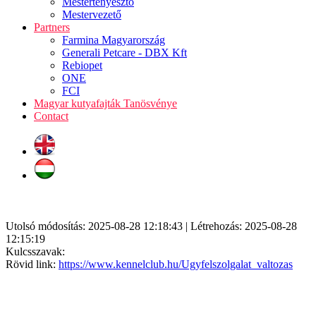
Mestertenyésztő
Mestervezető
Partners
Farmina Magyarország
Generali Petcare - DBX Kft
Rebiopet
ONE
FCI
Magyar kutyafajták Tanösvénye
Contact
Utolsó módosítás: 2025-08-28 12:18:43 | Létrehozás: 2025-08-28
12:15:19
Kulcsszavak:
Rövid link:
https://www.kennelclub.hu/Ugyfelszolgalat_valtozas