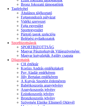
Ezüst fokozatú támogatóink
Bronz fokozatú támogatóink
Tagfelvétel
Általános tájékoztató
Fajtagondozói pályázat
Vidéki szervezet
Fajta egyesület
Sportegyesület
Pártoló tagok szekciója
Belépési nyilatkozatok
Sportbizottságok
SPORTBIZOTTSÁG
Magyar Pásztorkutyák Világszövetsége
Magyar kutyafajták Agility csapata
Díjazottaink
CH értéktár
Korózs András emlékplakett
Puy Aladár emlékérem
Jilly Bertalan emlékérem
A Kutyás Sportért érdemérem
Babérkoszorús aranyjelvény
Aranykoszorús jelvény
Ezüstkoszorús jelvény
Bronzkoszorús jelvény
Szövetség Elnöke Elismerő Oklevél