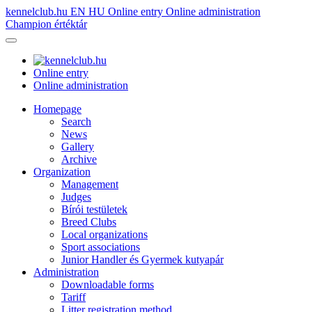
kennelclub.hu
EN
HU
Online entry
Online administration
Champion értéktár
Online entry
Online administration
Homepage
Search
News
Gallery
Archive
Organization
Management
Judges
Bírói testületek
Breed Clubs
Local organizations
Sport associations
Junior Handler és Gyermek kutyapár
Administration
Downloadable forms
Tariff
Litter registration method