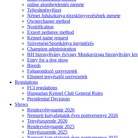
online alombejelentés menete
Teljesítményfüzet
Német Juhászkutya törzskönyvezésének menete
Ownerchange method
Nostrification
Export pedigree method
Kennel name request
Szövetségi/Sportkártya ügyintézés
Champion administration
BH bizonyítvány és/vagy Munkavizsga bizonyítvány kiv
Entry for a dog show
Breeds
Fajtagondozó szervezetek
Elismert tenyésztői szervezetek
Regulations
FCI regulations
Hungarian Kennel Club General Rules
Presidential Decisions
Shows
Rendezvénynaptár 2026
Nemzeti kutyafajtaink éves pontversenye 2026
Tenyészszemle 2026
Rendezvénynaptár 2025
Tenyészszemle 2025
Nemzeti kutyafajtaink éves pontversenye 2025