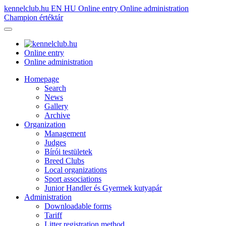
kennelclub.hu
EN
HU
Online entry
Online administration
Champion értéktár
Online entry
Online administration
Homepage
Search
News
Gallery
Archive
Organization
Management
Judges
Bírói testületek
Breed Clubs
Local organizations
Sport associations
Junior Handler és Gyermek kutyapár
Administration
Downloadable forms
Tariff
Litter registration method