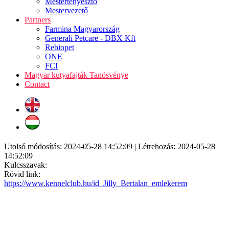
Mestertenyésztő
Mestervezető
Partners
Farmina Magyarország
Generali Petcare - DBX Kft
Rebiopet
ONE
FCI
Magyar kutyafajták Tanösvénye
Contact
Utolsó módosítás: 2024-05-28 14:52:09 | Létrehozás: 2024-05-28
14:52:09
Kulcsszavak:
Rövid link:
https://www.kennelclub.hu/id_Jilly_Bertalan_emlekerem