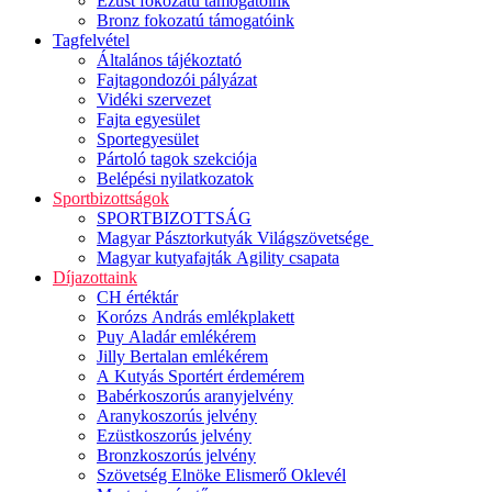
Ezüst fokozatú támogatóink
Bronz fokozatú támogatóink
Tagfelvétel
Általános tájékoztató
Fajtagondozói pályázat
Vidéki szervezet
Fajta egyesület
Sportegyesület
Pártoló tagok szekciója
Belépési nyilatkozatok
Sportbizottságok
SPORTBIZOTTSÁG
Magyar Pásztorkutyák Világszövetsége
Magyar kutyafajták Agility csapata
Díjazottaink
CH értéktár
Korózs András emlékplakett
Puy Aladár emlékérem
Jilly Bertalan emlékérem
A Kutyás Sportért érdemérem
Babérkoszorús aranyjelvény
Aranykoszorús jelvény
Ezüstkoszorús jelvény
Bronzkoszorús jelvény
Szövetség Elnöke Elismerő Oklevél