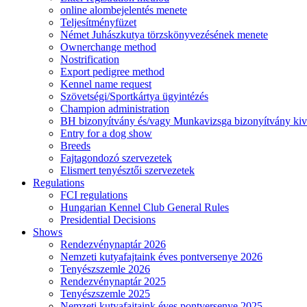
online alombejelentés menete
Teljesítményfüzet
Német Juhászkutya törzskönyvezésének menete
Ownerchange method
Nostrification
Export pedigree method
Kennel name request
Szövetségi/Sportkártya ügyintézés
Champion administration
BH bizonyítvány és/vagy Munkavizsga bizonyítvány kiv
Entry for a dog show
Breeds
Fajtagondozó szervezetek
Elismert tenyésztői szervezetek
Regulations
FCI regulations
Hungarian Kennel Club General Rules
Presidential Decisions
Shows
Rendezvénynaptár 2026
Nemzeti kutyafajtaink éves pontversenye 2026
Tenyészszemle 2026
Rendezvénynaptár 2025
Tenyészszemle 2025
Nemzeti kutyafajtaink éves pontversenye 2025