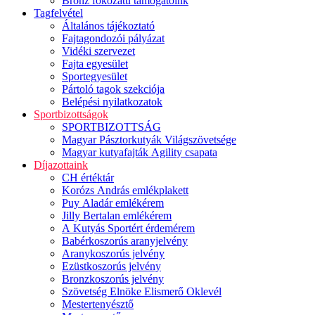
Bronz fokozatú támogatóink
Tagfelvétel
Általános tájékoztató
Fajtagondozói pályázat
Vidéki szervezet
Fajta egyesület
Sportegyesület
Pártoló tagok szekciója
Belépési nyilatkozatok
Sportbizottságok
SPORTBIZOTTSÁG
Magyar Pásztorkutyák Világszövetsége
Magyar kutyafajták Agility csapata
Díjazottaink
CH értéktár
Korózs András emlékplakett
Puy Aladár emlékérem
Jilly Bertalan emlékérem
A Kutyás Sportért érdemérem
Babérkoszorús aranyjelvény
Aranykoszorús jelvény
Ezüstkoszorús jelvény
Bronzkoszorús jelvény
Szövetség Elnöke Elismerő Oklevél
Mestertenyésztő