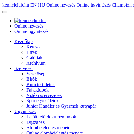
kennelclub.hu
EN
HU
Online nevezés
Online ügyintézés
Champion é
Online nevezés
Online ügyintézés
Kezdőlap
Kereső
Hírek
Galériák
Archívum
Szervezet
Vezetőség
Bírók
Bírói testületek
Fajtaklubok
Vidéki szervezetek
Sportegyesületek
Junior Handler és Gyermek kutyapár
Ügyintézés
Letölthető dokumentumok
Díjszabás
Alombejelentés menete
Online alombejelentés menete