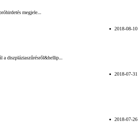
róhirdetés megjele...
2018-08-10
 a diszpláziaszűrésről&hellip...
2018-07-31
2018-07-26