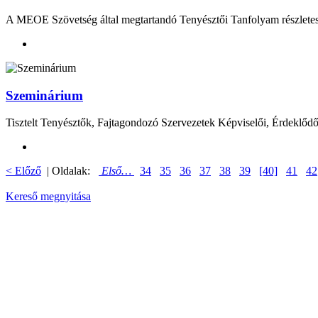
A MEOE Szövetség által megtartandó Tenyésztői Tanfolyam részletes
Szeminárium
Tisztelt Tenyésztők, Fajtagondozó Szervezetek Képviselői, Érdeklődők
< Előző
| Oldalak:
Első…
34
35
36
37
38
39
[40]
41
42
Kereső megnyitása