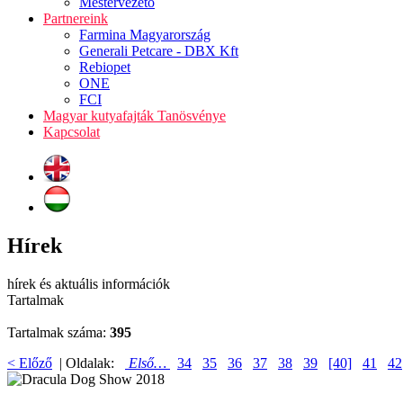
Mestervezető
Partnereink
Farmina Magyarország
Generali Petcare - DBX Kft
Rebiopet
ONE
FCI
Magyar kutyafajták Tanösvénye
Kapcsolat
Hírek
hírek és aktuális információk
Tartalmak
Tartalmak száma:
395
< Előző
| Oldalak:
Első…
34
35
36
37
38
39
[40]
41
42