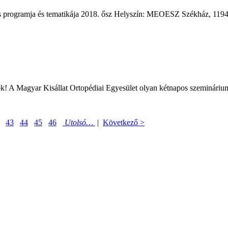
 programja és tematikája 2018. ősz Helyszín: MEOESZ Székház, 1194 B
! A Magyar Kisállat Ortopédiai Egyesület olyan kétnapos szemináriumot
43
44
45
46
Utolsó…
|
Következő >