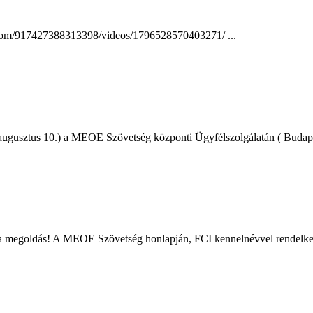
com/917427388313398/videos/1796528570403271/ ...
 augusztus 10.) a MEOE Szövetség központi Ügyfélszolgálatán ( Budapes
an a megoldás! A MEOE Szövetség honlapján, FCI kennelnévvel rendelkező