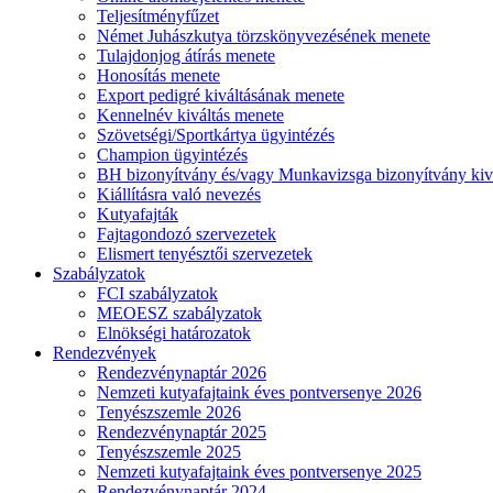
Teljesítményfűzet
Német Juhászkutya törzskönyvezésének menete
Tulajdonjog átírás menete
Honosítás menete
Export pedigré kiváltásának menete
Kennelnév kiváltás menete
Szövetségi/Sportkártya ügyintézés
Champion ügyintézés
BH bizonyítvány és/vagy Munkavizsga bizonyítvány kiv
Kiállításra való nevezés
Kutyafajták
Fajtagondozó szervezetek
Elismert tenyésztői szervezetek
Szabályzatok
FCI szabályzatok
MEOESZ szabályzatok
Elnökségi határozatok
Rendezvények
Rendezvénynaptár 2026
Nemzeti kutyafajtaink éves pontversenye 2026
Tenyészszemle 2026
Rendezvénynaptár 2025
Tenyészszemle 2025
Nemzeti kutyafajtaink éves pontversenye 2025
Rendezvénynaptár 2024