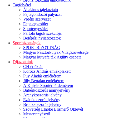
Bronz fokozatú támogatóink
Tagfelvétel
Általános tájékoztató
Fajtagondozói pályázat
Vidéki szervezet
Fajta egyesület
Sportegyesület
Pártoló tagok szekciója
Belépési nyilatkozatok
Sportbizottságok
SPORTBIZOTTSÁG
Magyar Pásztorkutyák Világszövetsége
Magyar kutyafajták Agility csapata
Díjazottaink
CH értéktár
Korózs András emlékplakett
Puy Aladár emlékérem
Jilly Bertalan emlékérem
A Kutyás Sportért érdemérem
Babérkoszorús aranyjelvény
Aranykoszorús jelvény
Ezüstkoszorús jelvény
Bronzkoszorús jelvény
Szövetség Elnöke Elismerő Oklevél
Mestertenyésztő