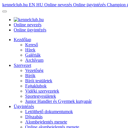
kennelclub.hu
EN
HU
Online nevezés
Online ügyintézés
Champion é
Online nevezés
Online ügyintézés
Kezdőlap
Kereső
Hírek
Galériák
Archívum
Szervezet
Vezetőség
Bírók
Bírói testületek
Fajtaklubok
Vidéki szervezetek
Sportegyesületek
Junior Handler és Gyermek kutyapár
Ügyintézés
Letölthető dokumentumok
Díjszabás
Alombejelentés menete
Online alombejelentés menete