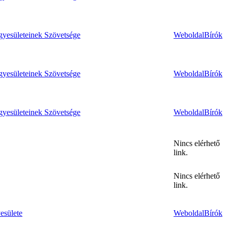
yesületeinek Szövetsége
Weboldal
Bírók
yesületeinek Szövetsége
Weboldal
Bírók
yesületeinek Szövetsége
Weboldal
Bírók
Nincs elérhető
link.
Nincs elérhető
link.
esülete
Weboldal
Bírók