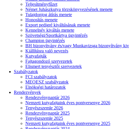
Teljesítményfűzet
Német Juhászkutya törzskönyvezésének menete
Tulajdonjog átírás menete
Honosítás menete
Export pedigré kiváltásának menete
Kennelnév kiváltás menete
Szövetségi/Sportkártya ügyintézés
Champion ügyintézés
BH bizonyítvány és/vagy Munkavizsga bizonyítvány kiv
Kiállításra való nevezés
Kutyafajták
Fajtagondozó szervezetek
Elismert tenyésztői szervezetek
Szabályzatok
FCI szabályzatok
MEOESZ szabályzatok
Elnökségi határozatok
Rendezvények
Rendezvénynaptár 2026
Nemzeti kutyafajtaink éves pontversenye 2026
Tenyészszemle 2026
Rendezvénynaptár 2025
Tenyészszemle 2025
Nemzeti kutyafajtaink éves pontversenye 2025
Rendezvénynaptár 2024