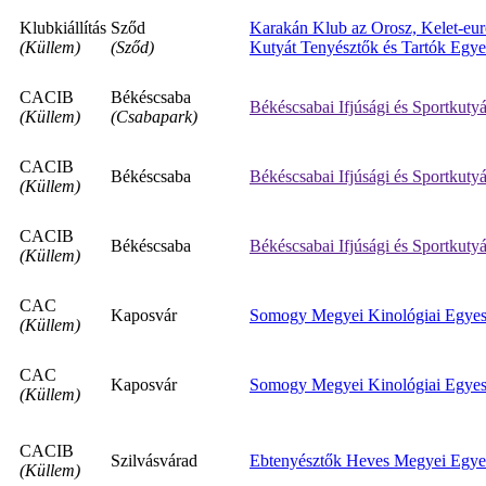
Klubkiállítás
Sződ
Karakán Klub az Orosz, Kelet-euró
(Küllem)
(Sződ)
Kutyát Tenyésztők és Tartók Egye
CACIB
Békéscsaba
Békéscsabai Ifjúsági és Sportkuty
(Küllem)
(Csabapark)
CACIB
Békéscsaba
Békéscsabai Ifjúsági és Sportkuty
(Küllem)
CACIB
Békéscsaba
Békéscsabai Ifjúsági és Sportkuty
(Küllem)
CAC
Kaposvár
Somogy Megyei Kinológiai Egyes
(Küllem)
CAC
Kaposvár
Somogy Megyei Kinológiai Egyes
(Küllem)
CACIB
Szilvásvárad
Ebtenyésztők Heves Megyei Egye
(Küllem)