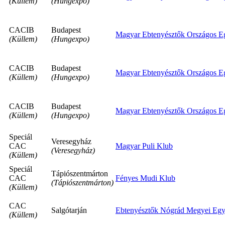
(Küllem)
(Hungexpo)
CACIB
Budapest
Magyar Ebtenyésztők Országos Eg
(Küllem)
(Hungexpo)
CACIB
Budapest
Magyar Ebtenyésztők Országos Eg
(Küllem)
(Hungexpo)
CACIB
Budapest
Magyar Ebtenyésztők Országos Eg
(Küllem)
(Hungexpo)
Speciál
Veresegyház
CAC
Magyar Puli Klub
(Veresegyház)
(Küllem)
Speciál
Tápiószentmárton
CAC
Fényes Mudi Klub
(Tápiószentmárton)
(Küllem)
CAC
Salgótarján
Ebtenyésztők Nógrád Megyei Egy
(Küllem)