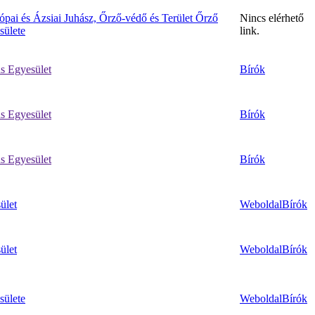
pai és Ázsiai Juhász, Őrző-védő és Terület Őrző
Nincs elérhető
sülete
link.
ás Egyesület
Bírók
ás Egyesület
Bírók
ás Egyesület
Bírók
ület
Weboldal
Bírók
ület
Weboldal
Bírók
sülete
Weboldal
Bírók