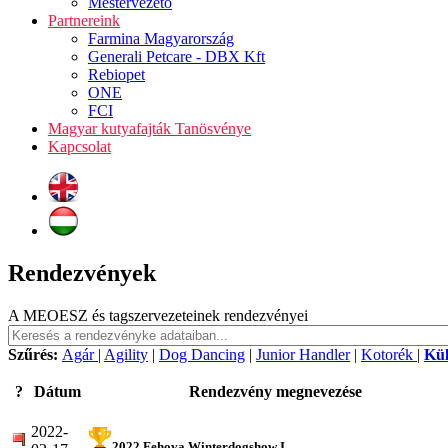
Mestervezető
Partnereink
Farmina Magyarország
Generali Petcare - DBX Kft
Rebiopet
ONE
FCI
Magyar kutyafajták Tanösvénye
Kapcsolat
Rendezvények
A MEOESZ és tagszervezeteinek rendezvényei
Szűrés:
Agár
|
Agility
|
Dog Dancing
|
Junior Handler
|
Kotorék
|
Kü
?
Dátum
Rendezvény megnevezése
2022-
2022 Fehova Winterdogshow I.