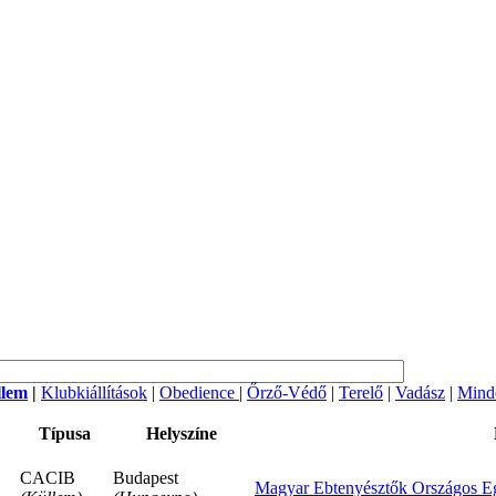
llem
|
Klubkiállítások
|
Obedience
|
Őrző-Védő
|
Terelő
|
Vadász
|
Mind
Típusa
Helyszíne
CACIB
Budapest
Magyar Ebtenyésztők Országos Eg