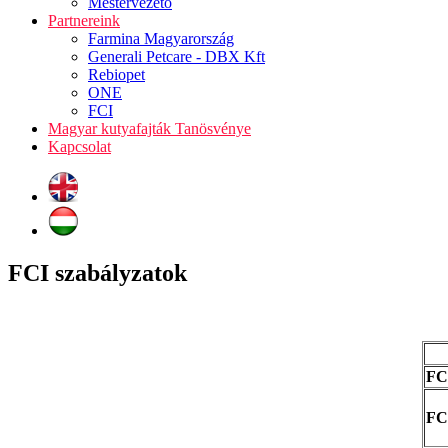
Mestervezető
Partnereink
Farmina Magyarország
Generali Petcare - DBX Kft
Rebiopet
ONE
FCI
Magyar kutyafajták Tanösvénye
Kapcsolat
FCI szabályzatok
FC
FC