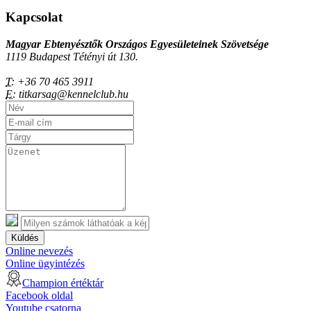
Kapcsolat
Magyar Ebtenyésztők Országos Egyesületeinek Szövetsége
1119 Budapest Tétényi út 130.
T:
+36 70 465 3911
E:
titkarsag@kennelclub.hu
Küldés
Online nevezés
Online ügyintézés
Champion értéktár
Facebook oldal
Youtube csatorna