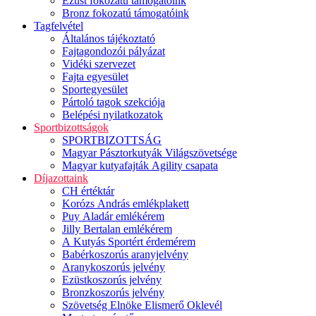
Ezüst fokozatú támogatóink
Bronz fokozatú támogatóink
Tagfelvétel
Általános tájékoztató
Fajtagondozói pályázat
Vidéki szervezet
Fajta egyesület
Sportegyesület
Pártoló tagok szekciója
Belépési nyilatkozatok
Sportbizottságok
SPORTBIZOTTSÁG
Magyar Pásztorkutyák Világszövetsége
Magyar kutyafajták Agility csapata
Díjazottaink
CH értéktár
Korózs András emlékplakett
Puy Aladár emlékérem
Jilly Bertalan emlékérem
A Kutyás Sportért érdemérem
Babérkoszorús aranyjelvény
Aranykoszorús jelvény
Ezüstkoszorús jelvény
Bronzkoszorús jelvény
Szövetség Elnöke Elismerő Oklevél