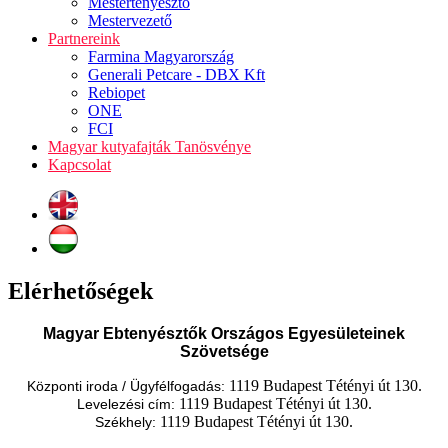
Mestertenyésztő
Mestervezető
Partnereink
Farmina Magyarország
Generali Petcare - DBX Kft
Rebiopet
ONE
FCI
Magyar kutyafajták Tanösvénye
Kapcsolat
Elérhetőségek
Magyar Ebtenyésztők Országos Egyesületeinek
Szövetsége
1119 Budapest Tétényi út 130.
Központi iroda / Ügyfélfogadás:
1119 Budapest Tétényi út 130.
Levelezési cím:
1119 Budapest Tétényi út 130.
Székhely: