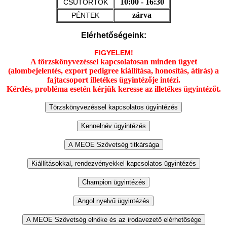
10:00 - 16:30
CSÜTÖRTÖK
zárva
PÉNTEK
Elérhetőségeink:
FIGYELEM!
A törzskönyvezéssel kapcsolatosan minden ügyet
(alombejelentés, export pedigree kiállítása, honosítás, átírás) a
fajtacsoport illetékes ügyintézője intézi.
Kérdés, probléma esetén kérjük keresse az illetékes ügyintézőt.