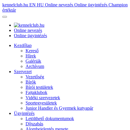
kennelclub.hu
EN
HU
Online nevezés
Online ügyintézés
Champion
értéktár
Online nevezés
Online ügyintézés
Kezdőlap
Kereső
Hírek
Galériák
Archívum
Szervezet
Vezetőség
Bírók
Bírói testületek
Fajtaklubok
Vidéki szervezetek
Sportegyesületek
Junior Handler és Gyermek kutyapár
Ügyintézés
Letölthető dokumentumok
Díjszabás
Alombejelentés menete