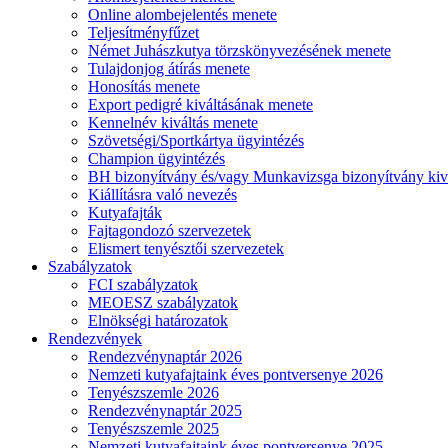
Online alombejelentés menete
Teljesítményfűzet
Német Juhászkutya törzskönyvezésének menete
Tulajdonjog átírás menete
Honosítás menete
Export pedigré kiváltásának menete
Kennelnév kiváltás menete
Szövetségi/Sportkártya ügyintézés
Champion ügyintézés
BH bizonyítvány és/vagy Munkavizsga bizonyítvány kiv
Kiállításra való nevezés
Kutyafajták
Fajtagondozó szervezetek
Elismert tenyésztői szervezetek
Szabályzatok
FCI szabályzatok
MEOESZ szabályzatok
Elnökségi határozatok
Rendezvények
Rendezvénynaptár 2026
Nemzeti kutyafajtaink éves pontversenye 2026
Tenyészszemle 2026
Rendezvénynaptár 2025
Tenyészszemle 2025
Nemzeti kutyafajtaink éves pontversenye 2025