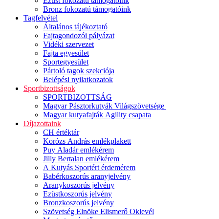
Ezüst fokozatú támogatóink
Bronz fokozatú támogatóink
Tagfelvétel
Általános tájékoztató
Fajtagondozói pályázat
Vidéki szervezet
Fajta egyesület
Sportegyesület
Pártoló tagok szekciója
Belépési nyilatkozatok
Sportbizottságok
SPORTBIZOTTSÁG
Magyar Pásztorkutyák Világszövetsége
Magyar kutyafajták Agility csapata
Díjazottaink
CH értéktár
Korózs András emlékplakett
Puy Aladár emlékérem
Jilly Bertalan emlékérem
A Kutyás Sportért érdemérem
Babérkoszorús aranyjelvény
Aranykoszorús jelvény
Ezüstkoszorús jelvény
Bronzkoszorús jelvény
Szövetség Elnöke Elismerő Oklevél