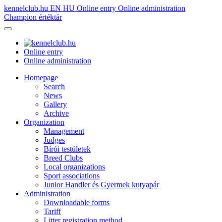
kennelclub.hu
EN
HU
Online entry
Online administration
Champion értéktár
Online entry
Online administration
Homepage
Search
News
Gallery
Archive
Organization
Management
Judges
Bírói testületek
Breed Clubs
Local organizations
Sport associations
Junior Handler és Gyermek kutyapár
Administration
Downloadable forms
Tariff
Litter registration method