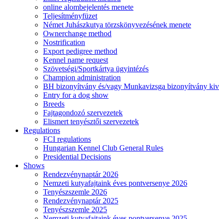
online alombejelentés menete
Teljesítményfüzet
Német Juhászkutya törzskönyvezésének menete
Ownerchange method
Nostrification
Export pedigree method
Kennel name request
Szövetségi/Sportkártya ügyintézés
Champion administration
BH bizonyítvány és/vagy Munkavizsga bizonyítvány kiv
Entry for a dog show
Breeds
Fajtagondozó szervezetek
Elismert tenyésztői szervezetek
Regulations
FCI regulations
Hungarian Kennel Club General Rules
Presidential Decisions
Shows
Rendezvénynaptár 2026
Nemzeti kutyafajtaink éves pontversenye 2026
Tenyészszemle 2026
Rendezvénynaptár 2025
Tenyészszemle 2025
Nemzeti kutyafajtaink éves pontversenye 2025