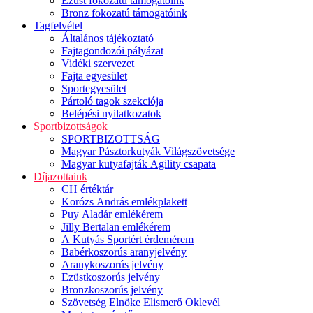
Ezüst fokozatú támogatóink
Bronz fokozatú támogatóink
Tagfelvétel
Általános tájékoztató
Fajtagondozói pályázat
Vidéki szervezet
Fajta egyesület
Sportegyesület
Pártoló tagok szekciója
Belépési nyilatkozatok
Sportbizottságok
SPORTBIZOTTSÁG
Magyar Pásztorkutyák Világszövetsége
Magyar kutyafajták Agility csapata
Díjazottaink
CH értéktár
Korózs András emlékplakett
Puy Aladár emlékérem
Jilly Bertalan emlékérem
A Kutyás Sportért érdemérem
Babérkoszorús aranyjelvény
Aranykoszorús jelvény
Ezüstkoszorús jelvény
Bronzkoszorús jelvény
Szövetség Elnöke Elismerő Oklevél