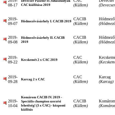
2019-
CAC
Devecser
Devecser Pásztor és Juhászkutyák
08-17
(Küllem)
(Devecser
CAC kiállítása 2019
2019-
CACIB
Hódmezőv
Hódmezővásárhely I. CACIB 2019
09-07
(Küllem)
(Hódmező
2019-
CACIB
Hódmezőv
Hódmezővásárhely II. CACIB
09-08
(Küllem)
(Hódmező
2019
2019-
CAC
Kecskemé
Kecskemét 2 x CAC 2019
09-22
(Küllem)
(Kecskem
2019-
CAC
Karcag
Karcag 2 x CAC
09-28
(Küllem)
(Karcag)
Komárom CACIB IV. 2019 -
2019-
CACIB
Komáro
Speciális champion szerzési
10-04
(Küllem)
(Komáro
lehetőség! (3 x CAC) - központi
kiállítás