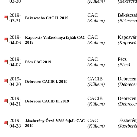
03-30
(Küllem)
(Békéscsa
2019-
CAC
Békéscsa
Békéscsaba CAC II. 2019
03-31
(Küllem)
(Békéscsa
2019-
CAC
Kaposvár
Kaposvár Vadászkutya fajták CAC
04-06
(Küllem)
(Kaposvá
2019
2019-
CAC
Pécs
Pécs CAC 2019
04-07
(Küllem)
(Pécs)
2019-
CACIB
Debrecen
Debrecen CACIB I. 2019
04-20
(Küllem)
(Debrece
2019-
CACIB
Debrecen
Debrecen CACIB II. 2019
04-21
(Küllem)
(Debrece
2019-
CAC
Jászberén
Jászberény Őrző-Védő fajták CAC
04-28
(Küllem)
(Jászberé
2019