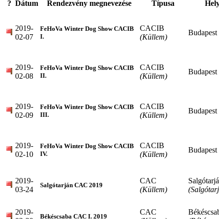
?
Dátum
Rendezvény megnevezése
Típusa
Hely
2019-
CACIB
FeHoVa Winter Dog Show CACIB
Budapest
02-07
(Küllem)
I.
2019-
CACIB
FeHoVa Winter Dog Show CACIB
Budapest
02-08
(Küllem)
II.
2019-
CACIB
FeHoVa Winter Dog Show CACIB
Budapest
02-09
(Küllem)
III.
2019-
CACIB
FeHoVa Winter Dog Show CACIB
Budapest
02-10
(Küllem)
IV.
2019-
CAC
Salgótarj
Salgótarján CAC 2019
03-24
(Küllem)
(Salgótar
2019-
CAC
Békéscsa
Békéscsaba CAC I. 2019