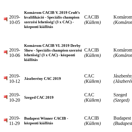
Komárom CACIB V. 2019 Cruft’s
2019-
CACIB
Komáro
kvalifikáció - Speciális champion
10-05
(Küllem)
(Komáro
szerzési lehetőség! (3 x CAC) -
központi kiállítás
Komárom CACIB VI. 2019 Derby
2019-
CACIB
Komáro
Show - Speciális champion szerzési
10-06
(Küllem)
(Komáro
lehetőség! (3 x CAC) - központi
kiállítás
2019-
CAC
Jászberén
Jászberény CAC 2019
10-12
(Küllem)
(Jászberé
2019-
CAC
Szeged
Szeged CAC 2019
10-20
(Küllem)
(Szeged)
2019-
CACIB
Budapest
Budapest Winner CACIB -
11-29
(Küllem)
(Budapest
központi kiállítás