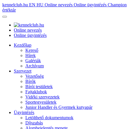
kennelclub.hu
EN
HU
Online nevezés
Online ügyintézés
Champion
értéktár
Online nevezés
Online ügyintézés
Kezdőlap
Kereső
Hírek
Galériák
Archívum
Szervezet
Vezetőség
Bírók
Bírói testületek
Fajtaklubok
Vidéki szervezetek
Sportegyesületek
Junior Handler és Gyermek kutyapár
Ügyintézés
Letölthető dokumentumok
Díjszabás
Alombejelentés menete