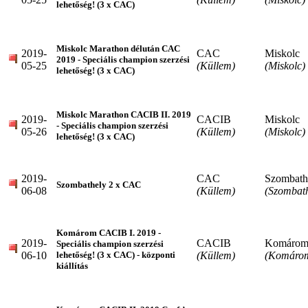
lehetőség! (3 x CAC)
Miskolc Marathon délután CAC
2019-
CAC
Miskolc
2019 - Speciális champion szerzési
05-25
(Küllem)
(Miskolc)
lehetőség! (3 x CAC)
Miskolc Marathon CACIB II. 2019
2019-
CACIB
Miskolc
- Speciális champion szerzési
05-26
(Küllem)
(Miskolc)
lehetőség! (3 x CAC)
2019-
CAC
Szombath
Szombathely 2 x CAC
06-08
(Küllem)
(Szombath
Komárom CACIB I. 2019 -
2019-
CACIB
Komáro
Speciális champion szerzési
06-10
(Küllem)
(Komáro
lehetőség! (3 x CAC) - központi
kiállítás