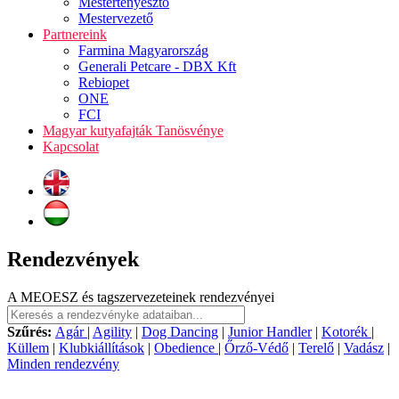
Mestertenyésztő
Mestervezető
Partnereink
Farmina Magyarország
Generali Petcare - DBX Kft
Rebiopet
ONE
FCI
Magyar kutyafajták Tanösvénye
Kapcsolat
Rendezvények
A MEOESZ és tagszervezeteinek rendezvényei
Szűrés:
Agár
|
Agility
|
Dog Dancing
|
Junior Handler
|
Kotorék
|
Küllem
|
Klubkiállítások
|
Obedience
|
Őrző-Védő
|
Terelő
|
Vadász
|
Minden rendezvény