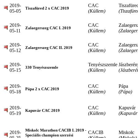
2019-
CAC
Tiszafüre
Tiszafüred 2 x CAC 2019
05-05
(Küllem)
(Tiszafüre
2019-
CAC
Zalaegers
Zalaegerszeg CAC I. 2019
05-11
(Küllem)
(Zalaeger
2019-
CAC
Zalaegers
Zalaegerszeg CAC II. 2019
05-12
(Küllem)
(Zalaeger
2019-
Tenyészszemle
Jászberén
330 Tenyészszemle
05-15
(Küllem)
(Jászberé
2019-
CAC
Pápa
Pápa 2 x CAC 2019
05-18
(Küllem)
(Pápa)
2019-
CAC
Kapuvár
Kapuvár CAC 2019
05-19
(Küllem)
(Kapuvár 
Miskolc Marathon CACIB I. 2019 -
2019-
CACIB
Miskolc
Speciális champion szerzési
05-25
(Küllem)
(Miskolc)