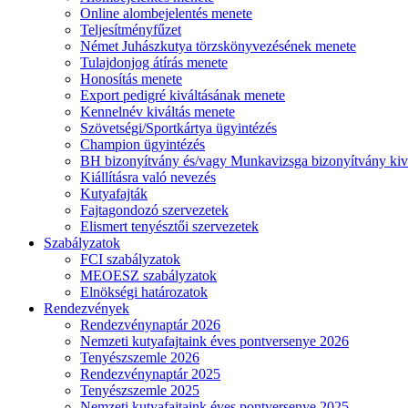
Online alombejelentés menete
Teljesítményfűzet
Német Juhászkutya törzskönyvezésének menete
Tulajdonjog átírás menete
Honosítás menete
Export pedigré kiváltásának menete
Kennelnév kiváltás menete
Szövetségi/Sportkártya ügyintézés
Champion ügyintézés
BH bizonyítvány és/vagy Munkavizsga bizonyítvány kiv
Kiállításra való nevezés
Kutyafajták
Fajtagondozó szervezetek
Elismert tenyésztői szervezetek
Szabályzatok
FCI szabályzatok
MEOESZ szabályzatok
Elnökségi határozatok
Rendezvények
Rendezvénynaptár 2026
Nemzeti kutyafajtaink éves pontversenye 2026
Tenyészszemle 2026
Rendezvénynaptár 2025
Tenyészszemle 2025
Nemzeti kutyafajtaink éves pontversenye 2025