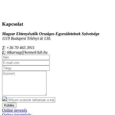
Kapcsolat
Magyar Ebtenyésztők Országos Egyesületeinek Szövetsége
1119 Budapest Tétényi út 130.
T:
+36 70 465 3911
E:
titkarsag@kennelclub.hu
Küldés
Online nevezés
Online ügyintézés