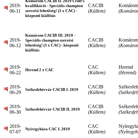
Komárom CACIB II. 2019 Cruft’s
2019-
CACIB
Komáro
kvalifikáció - Speciális champion
06-11
(Küllem)
(Komáro
szerzési lehetőség! (3 x CAC) -
központi kiállítás
Komárom CACIB III. 2019 -
2019-
CACIB
Komáro
Speciális champion szerzési
06-12
(Küllem)
(Komáro
lehetőség! (3 x CAC) - központi
kiállítás
2019-
CAC
Herend
Herend 2 x CAC
06-22
(Küllem)
(Herend)
2019-
CACIB
Székesfeh
Székesfehérvár CACIB I. 2019
06-29
(Küllem)
(Székesfe
2019-
CACIB
Székesfeh
Székesfehérvár CACIB II. 2019
06-30
(Küllem)
(Székesfe
2019-
CAC
Nyíregyh
Nyíregyháza CAC I. 2019
07-07
(Küllem)
(Nyíregyh