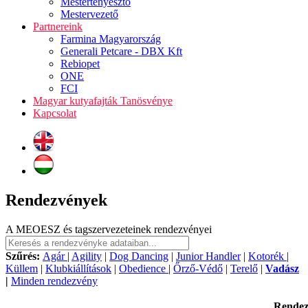
Mestertenyésztő
Mestervezető
Partnereink
Farmina Magyarország
Generali Petcare - DBX Kft
Rebiopet
ONE
FCI
Magyar kutyafajták Tanösvénye
Kapcsolat
Rendezvények
A MEOESZ és tagszervezeteinek rendezvényei
Szűrés:
Agár
|
Agility
|
Dog Dancing
|
Junior Handler
|
Kotorék
|
Küllem
|
Klubkiállítások
|
Obedience
|
Őrző-Védő
|
Terelő
|
Vadász
|
Minden rendezvény
Rende