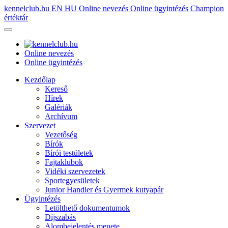
kennelclub.hu
EN
HU
Online nevezés
Online ügyintézés
Champion
értéktár
Online nevezés
Online ügyintézés
Kezdőlap
Kereső
Hírek
Galériák
Archívum
Szervezet
Vezetőség
Bírók
Bírói testületek
Fajtaklubok
Vidéki szervezetek
Sportegyesületek
Junior Handler és Gyermek kutyapár
Ügyintézés
Letölthető dokumentumok
Díjszabás
Alombejelentés menete