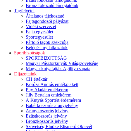
Ezüst fokozatú támogatóink
Bronz fokozatú támogatóink
Tagfelvétel
Általános tájékoztató
Fajtagondozói pályázat
Vidéki szervezet
Fajta egyesület
Sportegyesület
Pártoló tagok szekciója
Belépési nyilatkozatok
Sportbizottságok
SPORTBIZOTTSÁG
Magyar Pásztorkutyák Világszövetsége
Magyar kutyafajták Agility csapata
Díjazottaink
CH értéktár
Korózs András emlékplakett
Puy Aladár emlékérem
Jilly Bertalan emlékérem
A Kutyás Sportért érdemérem
Babérkoszorús aranyjelvény
Aranykoszorús jelvény
Ezüstkoszorús jelvény
Bronzkoszorús jelvény
Szövetség Elnöke Elismerő Oklevél