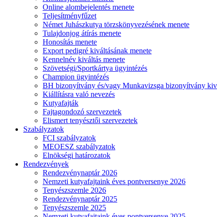
Online alombejelentés menete
Teljesítményfűzet
Német Juhászkutya törzskönyvezésének menete
Tulajdonjog átírás menete
Honosítás menete
Export pedigré kiváltásának menete
Kennelnév kiváltás menete
Szövetségi/Sportkártya ügyintézés
Champion ügyintézés
BH bizonyítvány és/vagy Munkavizsga bizonyítvány kiv
Kiállításra való nevezés
Kutyafajták
Fajtagondozó szervezetek
Elismert tenyésztői szervezetek
Szabályzatok
FCI szabályzatok
MEOESZ szabályzatok
Elnökségi határozatok
Rendezvények
Rendezvénynaptár 2026
Nemzeti kutyafajtaink éves pontversenye 2026
Tenyészszemle 2026
Rendezvénynaptár 2025
Tenyészszemle 2025
Nemzeti kutyafajtaink éves pontversenye 2025