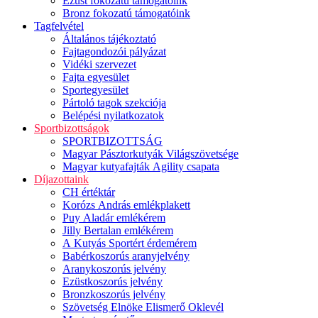
Ezüst fokozatú támogatóink
Bronz fokozatú támogatóink
Tagfelvétel
Általános tájékoztató
Fajtagondozói pályázat
Vidéki szervezet
Fajta egyesület
Sportegyesület
Pártoló tagok szekciója
Belépési nyilatkozatok
Sportbizottságok
SPORTBIZOTTSÁG
Magyar Pásztorkutyák Világszövetsége
Magyar kutyafajták Agility csapata
Díjazottaink
CH értéktár
Korózs András emlékplakett
Puy Aladár emlékérem
Jilly Bertalan emlékérem
A Kutyás Sportért érdemérem
Babérkoszorús aranyjelvény
Aranykoszorús jelvény
Ezüstkoszorús jelvény
Bronzkoszorús jelvény
Szövetség Elnöke Elismerő Oklevél