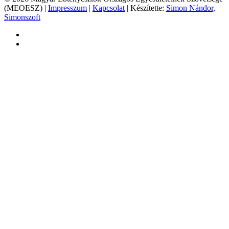
(MEOESZ) |
Impresszum
|
Kapcsolat
| Készítette:
Simon Nándor,
Simonszoft