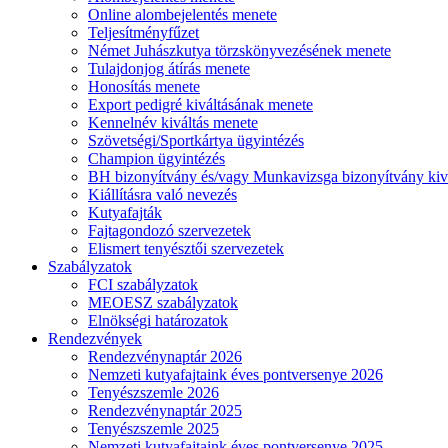
Online alombejelentés menete
Teljesítményfűzet
Német Juhászkutya törzskönyvezésének menete
Tulajdonjog átírás menete
Honosítás menete
Export pedigré kiváltásának menete
Kennelnév kiváltás menete
Szövetségi/Sportkártya ügyintézés
Champion ügyintézés
BH bizonyítvány és/vagy Munkavizsga bizonyítvány kiv
Kiállításra való nevezés
Kutyafajták
Fajtagondozó szervezetek
Elismert tenyésztői szervezetek
Szabályzatok
FCI szabályzatok
MEOESZ szabályzatok
Elnökségi határozatok
Rendezvények
Rendezvénynaptár 2026
Nemzeti kutyafajtaink éves pontversenye 2026
Tenyészszemle 2026
Rendezvénynaptár 2025
Tenyészszemle 2025
Nemzeti kutyafajtaink éves pontversenye 2025