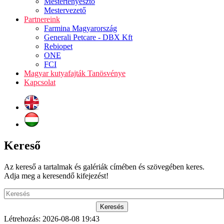
Mestertenyésztő
Mestervezető
Partnereink
Farmina Magyarország
Generali Petcare - DBX Kft
Rebiopet
ONE
FCI
Magyar kutyafajták Tanösvénye
Kapcsolat
Kereső
Az kereső a tartalmak és galériák címében és szövegében keres.
Adja meg a keresendő kifejezést!
Létrehozás: 2026-08-08 19:43