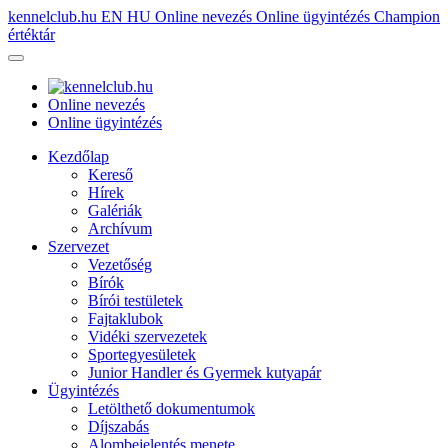
kennelclub.hu
EN
HU
Online nevezés
Online ügyintézés
Champion
értéktár
Online nevezés
Online ügyintézés
Kezdőlap
Kereső
Hírek
Galériák
Archívum
Szervezet
Vezetőség
Bírók
Bírói testületek
Fajtaklubok
Vidéki szervezetek
Sportegyesületek
Junior Handler és Gyermek kutyapár
Ügyintézés
Letölthető dokumentumok
Díjszabás
Alombejelentés menete