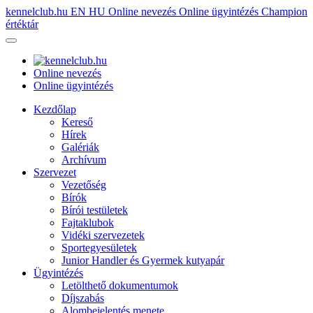
kennelclub.hu
EN
HU
Online nevezés
Online ügyintézés
Champion
értéktár
Online nevezés
Online ügyintézés
Kezdőlap
Kereső
Hírek
Galériák
Archívum
Szervezet
Vezetőség
Bírók
Bírói testületek
Fajtaklubok
Vidéki szervezetek
Sportegyesületek
Junior Handler és Gyermek kutyapár
Ügyintézés
Letölthető dokumentumok
Díjszabás
Alombejelentés menete