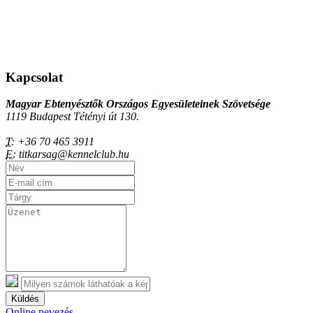
Kapcsolat
Magyar Ebtenyésztők Országos Egyesületeinek Szövetsége
1119 Budapest Tétényi út 130.
T:
+36 70 465 3911
E:
titkarsag@kennelclub.hu
Küldés
Online nevezés