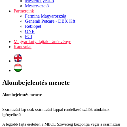
Mestertenyésztő
Mestervezető
Partnereink
Farmina Magyarország
Generali Petcare - DBX Kft
Rebiopet
ONE
FCI
Magyar kutyafajták Tanösvénye
Kapcsolat
Alombejelentés menete
Alombejelentés menete
Származási lap csak származási lappal rendelkező szülők utódainak
igényelhető.
A legtöbb fajta esetében a MEOE Szövetség központja végzi a származási