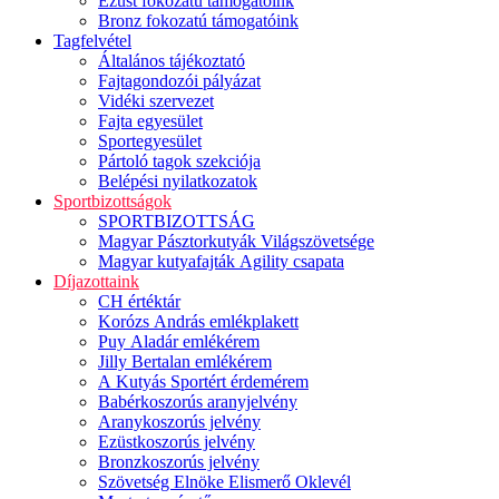
Ezüst fokozatú támogatóink
Bronz fokozatú támogatóink
Tagfelvétel
Általános tájékoztató
Fajtagondozói pályázat
Vidéki szervezet
Fajta egyesület
Sportegyesület
Pártoló tagok szekciója
Belépési nyilatkozatok
Sportbizottságok
SPORTBIZOTTSÁG
Magyar Pásztorkutyák Világszövetsége
Magyar kutyafajták Agility csapata
Díjazottaink
CH értéktár
Korózs András emlékplakett
Puy Aladár emlékérem
Jilly Bertalan emlékérem
A Kutyás Sportért érdemérem
Babérkoszorús aranyjelvény
Aranykoszorús jelvény
Ezüstkoszorús jelvény
Bronzkoszorús jelvény
Szövetség Elnöke Elismerő Oklevél