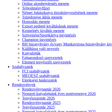
Online alombejelentés menete
Teljesítményfűzet
Német Juhászkutya törzskönyvezésének menete
Tulajdonjog átírás menete
Honosítás menete
Export pedigré kiváltásának menete
Kennelnév kiváltás menete
Szövetségi/Sportkártya ügyintézés
Champion ügyintézés
BH bizonyítvány és/vagy Munkavizsga bizonyítvány kiv
Kiállításra való nevezés
Kutyafajták
Fajtagondozó szervezetek
Elismert tenyésztői szervezetek
Szabályzatok
FCI szabályzatok
MEOESZ szabályzatok
Elnökségi határozatok
Rendezvények
Rendezvénynaptár 2026
Nemzeti kutyafajtaink éves pontversenye 2026
Tenyészszemle 2026
Rendezvénynaptár 2025
Tenyészszemle 2025
Nemzeti kutyafajtaink éves pontversenye 2025