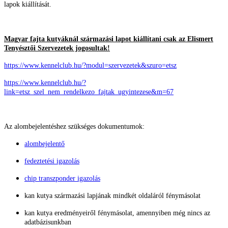
lapok kiállítását.
Magyar fajta kutyáknál származási lapot kiállítani csak az Elismert
Tenyésztői Szervezetek jogosultak!
https://www.kennelclub.hu/?modul=szervezetek&szuro=etsz
https://www.kennelclub.hu/?
link=etsz_szel_nem_rendelkezo_fajtak_ugyintezese&m=67
Az alombejelentéshez szükséges dokumentumok:
alombejelentő
fedeztetési igazolás
chip transzponder igazolás
kan kutya származási lapjának mindkét oldaláról fénymásolat
kan kutya eredményeiről fénymásolat, amennyiben még nincs az
adatbázisunkban