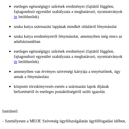
esetleges egészségügyi szűrések eredményei (fajtától függően,
fajtagondozó egyesület szabályzata a meghatározó, nyomtatványok
itt
letölthetőek)
szuka kutya származási lapjának mindkét oldaláról fénymásolat
szuka kutya eredményeiről fénymásolat, amennyiben még nincs az
adatbázisunkban
esetleges egészségügyi szűrések eredményei (fajtától függően,
fajtagondozó egyesület szabályzata a meghatározó, nyomtatványok
itt
letölthetőek)
amennyiben van érvényes szövetségi kártyája a tenyésztőnek, úgy
annak a fénymásolata
központi törzskönyvezés esetén a származási lapok díjának
befizetéséről és esetleges postaköltségéről szóló igazolás
Intézhető:
- Személyesen a MEOE Szövetség ügyfélszolgálatán ügyfélfogadási időben,