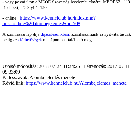
- vagy postai úton a MEOE Szövetség levelezési címére: MEOESZ 1119
Budapest, Tétényi út 130.
https://www.kennelclub.hu/index.php?
- online :
link=online%20alombejelentes&m=508
A származási lap díja
díjszabásunkban,
számlaszámunk és nyitvatartásunk
pedig az
elérhetőségek
menüpontban található meg.
Utolsó módosítás: 2018-07-24 11:24:25 | Létrehozás: 2017-07-11
09:33:09
Kulcsszavak: Alombejelentés menete
Rövid link:
https://www.kennelclub.hu/Alombejelentes_menete