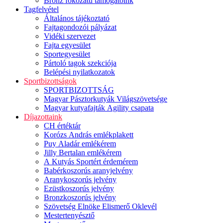
Bronz fokozatú támogatóink
Tagfelvétel
Általános tájékoztató
Fajtagondozói pályázat
Vidéki szervezet
Fajta egyesület
Sportegyesület
Pártoló tagok szekciója
Belépési nyilatkozatok
Sportbizottságok
SPORTBIZOTTSÁG
Magyar Pásztorkutyák Világszövetsége
Magyar kutyafajták Agility csapata
Díjazottaink
CH értéktár
Korózs András emlékplakett
Puy Aladár emlékérem
Jilly Bertalan emlékérem
A Kutyás Sportért érdemérem
Babérkoszorús aranyjelvény
Aranykoszorús jelvény
Ezüstkoszorús jelvény
Bronzkoszorús jelvény
Szövetség Elnöke Elismerő Oklevél
Mestertenyésztő