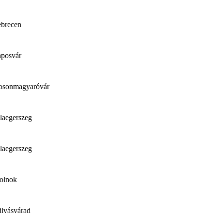
brecen
posvár
sonmagyaróvár
laegerszeg
laegerszeg
olnok
ilvásvárad