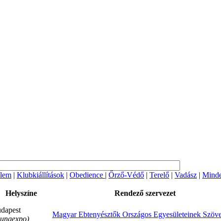
lem
|
Klubkiállítások
|
Obedience
|
Őrző-Védő
|
Terelő
|
Vadász
|
Minde
Helyszíne
Rendező szervezet
dapest
Magyar Ebtenyésztők Országos Egyesületeinek Szöve
ungexpo)