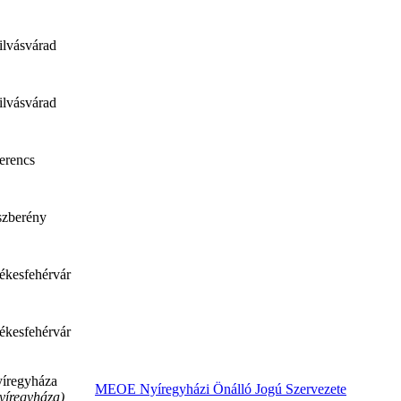
ilvásvárad
ilvásvárad
erencs
szberény
ékesfehérvár
ékesfehérvár
íregyháza
MEOE Nyíregyházi Önálló Jogú Szervezete
yíregyháza)