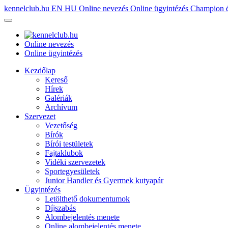
kennelclub.hu
EN
HU
Online nevezés
Online ügyintézés
Champion é
Online nevezés
Online ügyintézés
Kezdőlap
Kereső
Hírek
Galériák
Archívum
Szervezet
Vezetőség
Bírók
Bírói testületek
Fajtaklubok
Vidéki szervezetek
Sportegyesületek
Junior Handler és Gyermek kutyapár
Ügyintézés
Letölthető dokumentumok
Díjszabás
Alombejelentés menete
Online alombejelentés menete