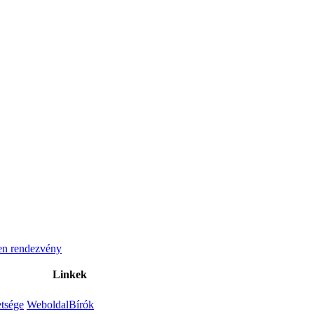
n rendezvény
Linkek
tsége
Weboldal
Bírók