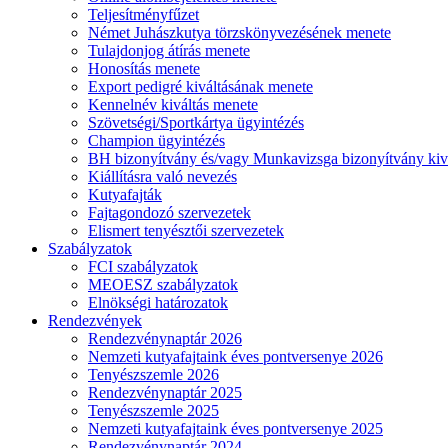
Teljesítményfűzet
Német Juhászkutya törzskönyvezésének menete
Tulajdonjog átírás menete
Honosítás menete
Export pedigré kiváltásának menete
Kennelnév kiváltás menete
Szövetségi/Sportkártya ügyintézés
Champion ügyintézés
BH bizonyítvány és/vagy Munkavizsga bizonyítvány kiv
Kiállításra való nevezés
Kutyafajták
Fajtagondozó szervezetek
Elismert tenyésztői szervezetek
Szabályzatok
FCI szabályzatok
MEOESZ szabályzatok
Elnökségi határozatok
Rendezvények
Rendezvénynaptár 2026
Nemzeti kutyafajtaink éves pontversenye 2026
Tenyészszemle 2026
Rendezvénynaptár 2025
Tenyészszemle 2025
Nemzeti kutyafajtaink éves pontversenye 2025
Rendezvénynaptár 2024