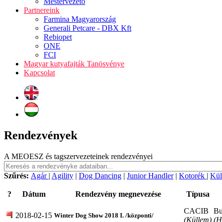
Mestervezető
Partnereink
Farmina Magyarország
Generali Petcare - DBX Kft
Rebiopet
ONE
FCI
Magyar kutyafajták Tanösvénye
Kapcsolat
Rendezvények
A MEOESZ és tagszervezeteinek rendezvényei
Szűrés:
Agár
|
Agility
|
Dog Dancing
|
Junior Handler
|
Kotorék
|
Kül
?
Dátum
Rendezvény megnevezése
Típusa
CACIB
Bu
2018-02-15
Winter Dog Show 2018 I. /központi/
(Küllem)
(H