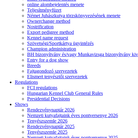
online alombejelentés menete
Teljesítményfüzet
Német Juhászkutya törzskönyvezésének menete
Ownerchange method
Nostrification
Export pedigree method
Kennel name request
Szövetségi/Sportkártya ügyintézés
Champion administration
BH bizonyítvány és/vagy Munkavizsga bizonyítvány kiv
Entry for a dog show
Breeds
Fajtagondozó szervezetek
Elismert tenyésztői szervezetek
Regulations
FCI regulations
Hungarian Kennel Club General Rules
Presidential Decisions
Shows
Rendezvénynaptár 2026
Nemzeti kutyafajtaink éves pontversenye 2026
Tenyészszemle 2026
Rendezvénynaptár 2025
Tenyészszemle 2025
Nemzeti kutyafajtaink éves pontversenye 2025