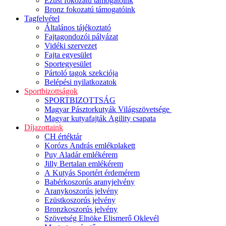
Ezüst fokozatú támogatóink
Bronz fokozatú támogatóink
Tagfelvétel
Általános tájékoztató
Fajtagondozói pályázat
Vidéki szervezet
Fajta egyesület
Sportegyesület
Pártoló tagok szekciója
Belépési nyilatkozatok
Sportbizottságok
SPORTBIZOTTSÁG
Magyar Pásztorkutyák Világszövetsége
Magyar kutyafajták Agility csapata
Díjazottaink
CH értéktár
Korózs András emlékplakett
Puy Aladár emlékérem
Jilly Bertalan emlékérem
A Kutyás Sportért érdemérem
Babérkoszorús aranyjelvény
Aranykoszorús jelvény
Ezüstkoszorús jelvény
Bronzkoszorús jelvény
Szövetség Elnöke Elismerő Oklevél