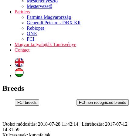
Mestertenyésztő
Mestervezető
Partners
Farmina Magyarország
Generali Petcare - DBX Kft
Rebiopet
ONE
FCI
Magyar kutyafajták Tanösvénye
Contact
Breeds
Utolsó módosítás: 2018-07-28 11:42:14 | Létrehozás: 2017-07-12
14:31:59
Kulcsszavak: kutyafajták