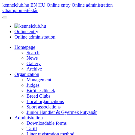
kennelclub.hu
EN
HU
Online entry
Online administration
Champion értéktár
Online entry
Online administration
Homepage
Search
News
Gallery
Archive
Organization
Management
Judges
Bírói testületek
Breed Clubs
Local organizations
Sport associations
Junior Handler és Gyermek kutyapár
Administration
Downloadable forms
Tariff
Litter registration method