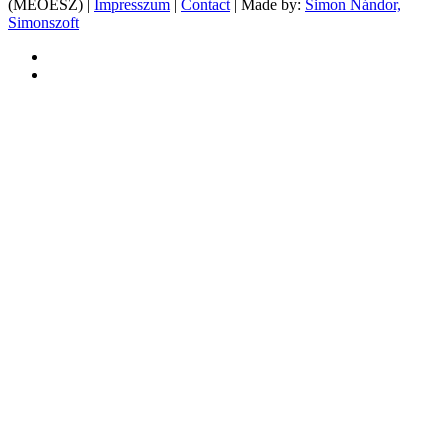
(MEOESZ) |
Impresszum
|
Contact
| Made by:
Simon Nándor,
Simonszoft