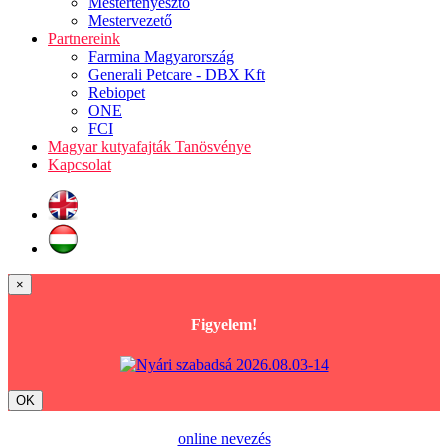
Mestertenyésztő
Mestervezető
Partnereink
Farmina Magyarország
Generali Petcare - DBX Kft
Rebiopet
ONE
FCI
Magyar kutyafajták Tanösvénye
Kapcsolat
×
Figyelem!
OK
online nevezés