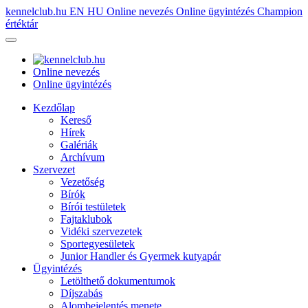
kennelclub.hu
EN
HU
Online nevezés
Online ügyintézés
Champion
értéktár
Online nevezés
Online ügyintézés
Kezdőlap
Kereső
Hírek
Galériák
Archívum
Szervezet
Vezetőség
Bírók
Bírói testületek
Fajtaklubok
Vidéki szervezetek
Sportegyesületek
Junior Handler és Gyermek kutyapár
Ügyintézés
Letölthető dokumentumok
Díjszabás
Alombejelentés menete