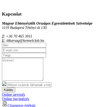
Kapcsolat
Magyar Ebtenyésztők Országos Egyesületeinek Szövetsége
1119 Budapest Tétényi út 130.
T:
+36 70 465 3911
E:
titkarsag@kennelclub.hu
Küldés
Online nevezés
Online ügyintézés
Champion értéktár