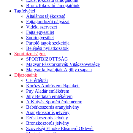
Ezüst fokozatú támogatóink
Bronz fokozatú támogatóink
Tagfelvétel
Általános tájékoztató
Fajtagondozói pályázat
Vidéki szervezet
Fajta egyesület
Sportegyesület
Pártoló tagok szekciója
Belépési nyilatkozatok
Sportbizottságok
SPORTBIZOTTSÁG
Magyar Pásztorkutyák Világszövetsége
Magyar kutyafajták Agility csapata
Díjazottaink
CH értéktár
Korózs András emlékplakett
Puy Aladár emlékérem
Jilly Bertalan emlékérem
A Kutyás Sportért érdemérem
Babérkoszorús aranyjelvény
Aranykoszorús jelvény
Ezüstkoszorús jelvény
Bronzkoszorús jelvény
Szövetség Elnöke Elismerő Oklevél