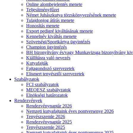
Online alombejelentés menete
Teljesítményfűzet
Német Juhászkutya törzskönyvezésének menete
Tulajdonjog átírás menete
Honosítás menete
Export pedigré kiváltásának menete
Kennelnév kiváltás menete
Szövetségi/Sportkártya ügyintézés
Champion ügyintézés
BH bizonyítvány és/vagy Munkavizsga bizonyítvány kiv
Kiállításra való nevezés
Kutyafajták
Fajtagondozó szervezetek
Elismert tenyésztői szervezetek
Szabályzatok
FCI szabályzatok
MEOESZ szabályzatok
Elnökségi határozatok
Rendezvények
Rendezvénynaptár 2026
Nemzeti kutyafajtaink éves pontversenye 2026
Tenyészszemle 2026
Rendezvénynaptár 2025
Tenyészszemle 2025
Nemzeti kutyafajtaink éves pontversenye 2025