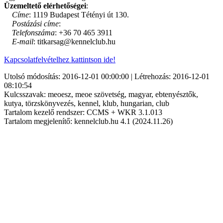
Üzemeltető elérhetőségei
:
Címe
: 1119 Budapest Tétényi út 130.
Postázási címe
:
Telefonszáma
: +36 70 465 3911
E-mail
: titkarsag@kennelclub.hu
Kapcsolatfelvételhez kattintson ide!
Utolsó módosítás: 2016-12-01 00:00:00 | Létrehozás: 2016-12-01
08:10:54
Kulcsszavak: meoesz, meoe szövetség, magyar, ebtenyésztők,
kutya, törzskönyvezés, kennel, klub, hungarian, club
Tartalom kezelő rendszer: CCMS + WKR 3.1.013
Tartalom megjelenítő: kennelclub.hu 4.1 (2024.11.26)