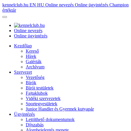
kennelclub.hu
EN
HU
Online nevezés
Online ügyintézés
Champion
értéktár
Online nevezés
Online ügyintézés
Kezdőlap
Kereső
Hírek
Galériák
Archívum
Szervezet
Vezetőség
Bírók
Bírói testületek
Fajtaklubok
Vidéki szervezetek
Sportegyesületek
Junior Handler és Gyermek kutyapár
Ügyintézés
Letölthető dokumentumok
Díjszabás
Alombejelentés menete