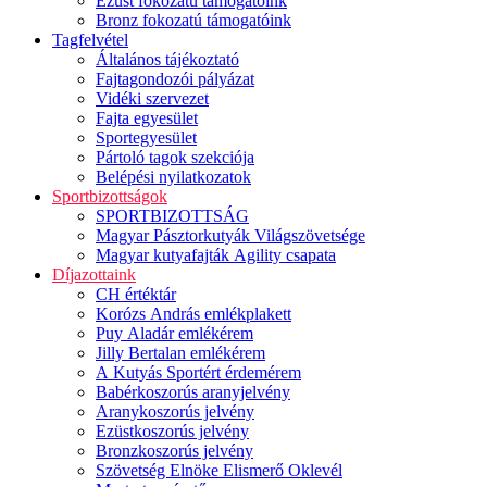
Ezüst fokozatú támogatóink
Bronz fokozatú támogatóink
Tagfelvétel
Általános tájékoztató
Fajtagondozói pályázat
Vidéki szervezet
Fajta egyesület
Sportegyesület
Pártoló tagok szekciója
Belépési nyilatkozatok
Sportbizottságok
SPORTBIZOTTSÁG
Magyar Pásztorkutyák Világszövetsége
Magyar kutyafajták Agility csapata
Díjazottaink
CH értéktár
Korózs András emlékplakett
Puy Aladár emlékérem
Jilly Bertalan emlékérem
A Kutyás Sportért érdemérem
Babérkoszorús aranyjelvény
Aranykoszorús jelvény
Ezüstkoszorús jelvény
Bronzkoszorús jelvény
Szövetség Elnöke Elismerő Oklevél