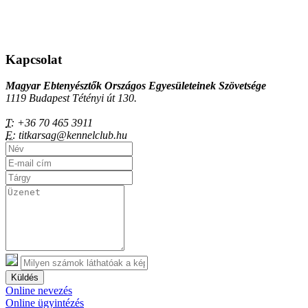
Kapcsolat
Magyar Ebtenyésztők Országos Egyesületeinek Szövetsége
1119 Budapest Tétényi út 130.
T:
+36 70 465 3911
E:
titkarsag@kennelclub.hu
Küldés
Online nevezés
Online ügyintézés