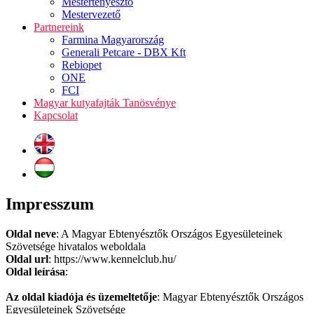
Mestertenyésztő
Mestervezető
Partnereink
Farmina Magyarország
Generali Petcare - DBX Kft
Rebiopet
ONE
FCI
Magyar kutyafajták Tanösvénye
Kapcsolat
Impresszum
Oldal neve
: A Magyar Ebtenyésztők Országos Egyesületeinek
Szövetsége hivatalos weboldala
Oldal url
: https://www.kennelclub.hu/
Oldal leírása
:
Az oldal kiadója és üzemeltetője
: Magyar Ebtenyésztők Országos
Egyesületeinek Szövetsége