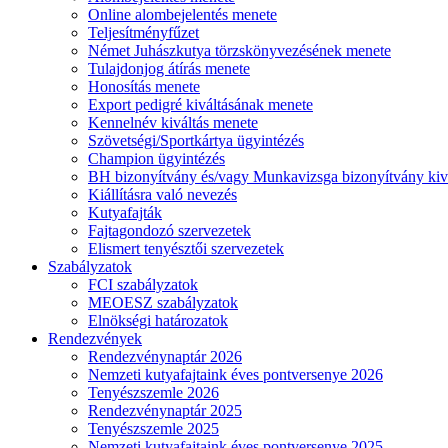
Online alombejelentés menete
Teljesítményfűzet
Német Juhászkutya törzskönyvezésének menete
Tulajdonjog átírás menete
Honosítás menete
Export pedigré kiváltásának menete
Kennelnév kiváltás menete
Szövetségi/Sportkártya ügyintézés
Champion ügyintézés
BH bizonyítvány és/vagy Munkavizsga bizonyítvány kiv
Kiállításra való nevezés
Kutyafajták
Fajtagondozó szervezetek
Elismert tenyésztői szervezetek
Szabályzatok
FCI szabályzatok
MEOESZ szabályzatok
Elnökségi határozatok
Rendezvények
Rendezvénynaptár 2026
Nemzeti kutyafajtaink éves pontversenye 2026
Tenyészszemle 2026
Rendezvénynaptár 2025
Tenyészszemle 2025
Nemzeti kutyafajtaink éves pontversenye 2025