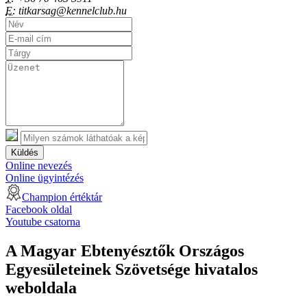
E:
titkarsag@kennelclub.hu
Küldés
Online nevezés
Online ügyintézés
Champion értéktár
Facebook oldal
Youtube csatorna
A Magyar Ebtenyésztők Országos
Egyesületeinek Szövetsége hivatalos
weboldala