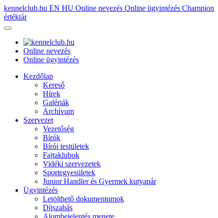
kennelclub.hu
EN
HU
Online nevezés
Online ügyintézés
Champion
értéktár
Online nevezés
Online ügyintézés
Kezdőlap
Kereső
Hírek
Galériák
Archívum
Szervezet
Vezetőség
Bírók
Bírói testületek
Fajtaklubok
Vidéki szervezetek
Sportegyesületek
Junior Handler és Gyermek kutyapár
Ügyintézés
Letölthető dokumentumok
Díjszabás
Alombejelentés menete