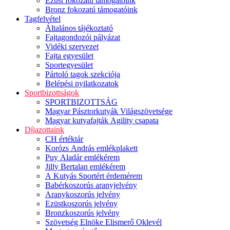
Ezüst fokozatú támogatóink
Bronz fokozatú támogatóink
Tagfelvétel
Általános tájékoztató
Fajtagondozói pályázat
Vidéki szervezet
Fajta egyesület
Sportegyesület
Pártoló tagok szekciója
Belépési nyilatkozatok
Sportbizottságok
SPORTBIZOTTSÁG
Magyar Pásztorkutyák Világszövetsége
Magyar kutyafajták Agility csapata
Díjazottaink
CH értéktár
Korózs András emlékplakett
Puy Aladár emlékérem
Jilly Bertalan emlékérem
A Kutyás Sportért érdemérem
Babérkoszorús aranyjelvény
Aranykoszorús jelvény
Ezüstkoszorús jelvény
Bronzkoszorús jelvény
Szövetség Elnöke Elismerő Oklevél