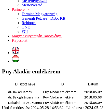
Mestertenyésztő
Mestervezető
Partnereink
Farmina Magyarország
Generali Petcare - DBX Kft
Rebiopet
ONE
FCI
Magyar kutyafajták Tanösvénye
Kapcsolat
Puy Aladár emlékérem
Díjazott neve
Díj
Dátum
dr. Jakkel Tamás
Puy Aladár emlékérem
2018.05.09
dr. Balogh Zsuzsanna
Puy Aladár emlékérem
2018.05.09
Dobainé Tar Zsuzsanna
Puy Aladár emlékérem
2018.05.09
Utolsó módosítás: 2024-05-28 14:53:32 | Létrehozás: 2024-05-28