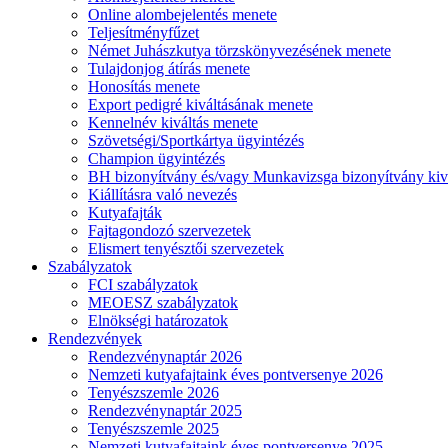
Online alombejelentés menete
Teljesítményfűzet
Német Juhászkutya törzskönyvezésének menete
Tulajdonjog átírás menete
Honosítás menete
Export pedigré kiváltásának menete
Kennelnév kiváltás menete
Szövetségi/Sportkártya ügyintézés
Champion ügyintézés
BH bizonyítvány és/vagy Munkavizsga bizonyítvány kiv
Kiállításra való nevezés
Kutyafajták
Fajtagondozó szervezetek
Elismert tenyésztői szervezetek
Szabályzatok
FCI szabályzatok
MEOESZ szabályzatok
Elnökségi határozatok
Rendezvények
Rendezvénynaptár 2026
Nemzeti kutyafajtaink éves pontversenye 2026
Tenyészszemle 2026
Rendezvénynaptár 2025
Tenyészszemle 2025
Nemzeti kutyafajtaink éves pontversenye 2025