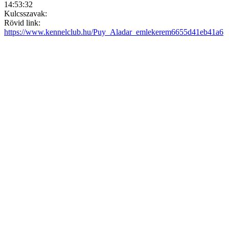
14:53:32
Kulcsszavak:
Rövid link:
https://www.kennelclub.hu/Puy_Aladar_emlekerem6655d41eb41a6