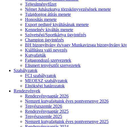
Teljesítményfűzet
Német Juhászkutya törzskönyvezésének menete
Tulajdonjog átírás menete
Honosítás menete
Export pedigré kiváltásának menete
Kennelnév kiváltás menete
Szövetségi/Sportkártya ügyintézés
Champion ügyintézés
BH bizonyítvány és/vagy Munkavizsga bizonyítvány kiv
Kiállításra való nevezés
Kutyafajták
Fajtagondozó szervezetek
Elismert tenyésztői szervezetek
Szabályzatok
FCI szabályzatok
MEOESZ szabályzatok
Elnökségi határozatok
Rendezvények
Rendezvénynaptár 2026
Nemzeti kutyafajtaink éves pontversenye 2026
Tenyészszemle 2026
Rendezvénynaptár 2025
Tenyészszemle 2025
Nemzeti kutyafajtaink éves pontversenye 2025
Rendezvénynaptár 2024