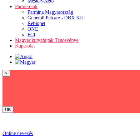
Mestervezető
Partnereink
Farmina Magyarország
Generali Petcare - DBX Kft
Rebiopet
ONE
FCI
Magyar kutyafajták Tanösvénye
Kapcsolat
×
OK
Online nevezés