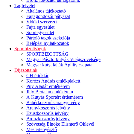
Bronz fokozatú támogatóink
Tagfelvétel
Általános tájékoztató
Fajtagondozói pályázat
Vidéki szervezet
Fajta egyesület
Sportegyesület
Pártoló tagok szekciója
Belépési nyilatkozatok
Sportbizottságok
SPORTBIZOTTSÁG
Magyar Pásztorkutyák Világszövetsége
Magyar kutyafajták Agility csapata
Díjazottaink
CH értéktár
Korózs András emlékplakett
Puy Aladár emlékérem
Jilly Bertalan emlékérem
A Kutyás Sportért érdemérem
Babérkoszorús aranyjelvény
Aranykoszorús jelvény
Ezüstkoszorús jelvény
Bronzkoszorús jelvény
Szövetség Elnöke Elismerő Oklevél
Mestertenyésztő