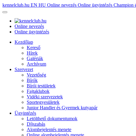
kennelclub.hu
EN
HU
Online nevezés
Online ügyintézés
Champion é
Online nevezés
Online ügyintézés
Kezdőlap
Kereső
Hírek
Galériák
Archívum
Szervezet
Vezetőség
Bírók
Bírói testületek
Fajtaklubok
Vidéki szervezetek
Sportegyesületek
Junior Handler és Gyermek kutyapár
Ügyintézés
Letölthető dokumentumok
Díjszabás
Alombejelentés menete
Online alombejelentés menete