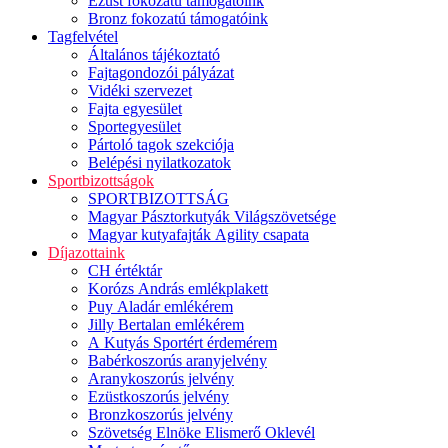
Ezüst fokozatú támogatóink
Bronz fokozatú támogatóink
Tagfelvétel
Általános tájékoztató
Fajtagondozói pályázat
Vidéki szervezet
Fajta egyesület
Sportegyesület
Pártoló tagok szekciója
Belépési nyilatkozatok
Sportbizottságok
SPORTBIZOTTSÁG
Magyar Pásztorkutyák Világszövetsége
Magyar kutyafajták Agility csapata
Díjazottaink
CH értéktár
Korózs András emlékplakett
Puy Aladár emlékérem
Jilly Bertalan emlékérem
A Kutyás Sportért érdemérem
Babérkoszorús aranyjelvény
Aranykoszorús jelvény
Ezüstkoszorús jelvény
Bronzkoszorús jelvény
Szövetség Elnöke Elismerő Oklevél