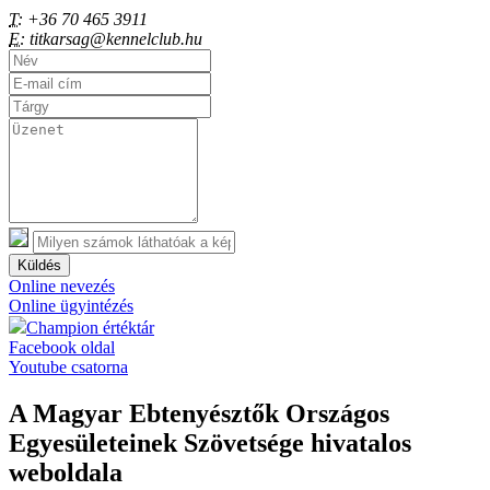
T:
+36 70 465 3911
E:
titkarsag@kennelclub.hu
Küldés
Online nevezés
Online ügyintézés
Champion értéktár
Facebook oldal
Youtube csatorna
A Magyar Ebtenyésztők Országos
Egyesületeinek Szövetsége hivatalos
weboldala