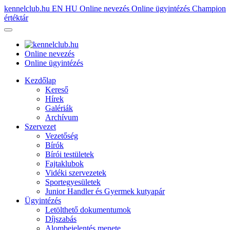
kennelclub.hu
EN
HU
Online nevezés
Online ügyintézés
Champion
értéktár
Online nevezés
Online ügyintézés
Kezdőlap
Kereső
Hírek
Galériák
Archívum
Szervezet
Vezetőség
Bírók
Bírói testületek
Fajtaklubok
Vidéki szervezetek
Sportegyesületek
Junior Handler és Gyermek kutyapár
Ügyintézés
Letölthető dokumentumok
Díjszabás
Alombejelentés menete