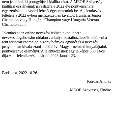
nem jelöltünk ki pontgyűjtési kiállításokat. A MEOE Szövetség
kiállítási osztályának javaslatára a 2022 évi pontversenyre
egyszerűsített nevezési lehetőséget vezettünk be. A jelentkezés
feltétele a 2022 évben megszerzett és kiváltott Hungária Junior
Champion vagy Hungária Champion vagy Hungária Veterán
Champion cím.
Jelentkezni az online nevezési felületünkön lehet :
nevezes.dogshow.hu oldalon , a kutya adataihoz tessék feltölteni a
fent felsorolt champion bizonyítványok egyikét és a nevezési
programban kiválasztani a 2022 évi Magyar nemzeti kutyafajtáink
pontversenye eseményt. A jelentkezésnek egy jelképes 300 Ft-os
díja van. Jelentkezési határidő 2023 Január 23.
Budapest, 2022.10.26
Korózs András
MEOE Szövetség Elnöke