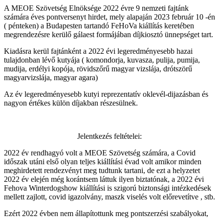
A MEOE Szövetség Elnöksége 2022 évre 9 nemzeti fajtánk
számára éves pontversenyt hirdet, mely alapaján 2023 február 10 -én
( pénteken) a Budapesten tartandó FeHoVa kiállítás keretében
megrendezésre kerülő gálaest formájában díjkiosztó ünnepséget tart.
Kiadásra kerül fajtánként a 2022 évi legeredményesebb hazai
tulajdonban lévő kutyája ( komondorja, kuvasza, pulija, pumija,
mudija, erdélyi kopója, rövidszőrű magyar vizslája, drótszörű
magyarvizslája, magyar agara)
Az év legeredményesebb kutyi reprezentatív oklevél-dijazásban és
nagyon értékes külön díjakban részesülnek.
Jelentkezés feltételei:
2022 év rendhagyó volt a MEOE Szövetség számára, a Covid
időszak utáni első olyan teljes kiállítási évad volt amikor minden
meghirdetett rendezvényt meg tudtunk tartani, de ezt a helyzetet
2022 év elején még korántsem láttuk ilyen biztatónak, a 2022 évi
Fehova Winterdogshow kiállítási is szigorú biztonsági intézkedések
mellett zajlott, covid igazolvány, maszk viselés volt előrevetítve , stb.
Ezért 2022 évben nem állapítottunk meg pontszerzési szabályokat,