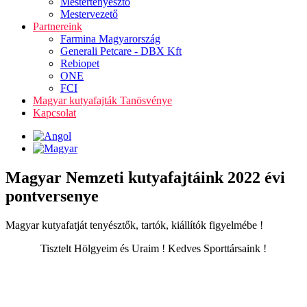
Mestertenyésztő
Mestervezető
Partnereink
Farmina Magyarország
Generali Petcare - DBX Kft
Rebiopet
ONE
FCI
Magyar kutyafajták Tanösvénye
Kapcsolat
Magyar Nemzeti kutyafajtáink 2022 évi
pontversenye
Magyar kutyafatját tenyésztők, tartók, kiállítók figyelmébe !
Tisztelt Hölgyeim és Uraim ! Kedves Sporttársaink !