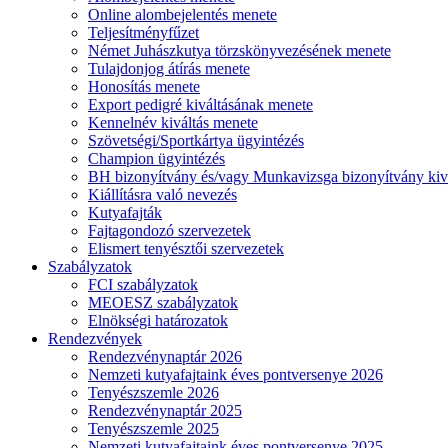
Online alombejelentés menete
Teljesítményfűzet
Német Juhászkutya törzskönyvezésének menete
Tulajdonjog átírás menete
Honosítás menete
Export pedigré kiváltásának menete
Kennelnév kiváltás menete
Szövetségi/Sportkártya ügyintézés
Champion ügyintézés
BH bizonyítvány és/vagy Munkavizsga bizonyítvány kiv
Kiállításra való nevezés
Kutyafajták
Fajtagondozó szervezetek
Elismert tenyésztői szervezetek
Szabályzatok
FCI szabályzatok
MEOESZ szabályzatok
Elnökségi határozatok
Rendezvények
Rendezvénynaptár 2026
Nemzeti kutyafajtaink éves pontversenye 2026
Tenyészszemle 2026
Rendezvénynaptár 2025
Tenyészszemle 2025
Nemzeti kutyafajtaink éves pontversenye 2025