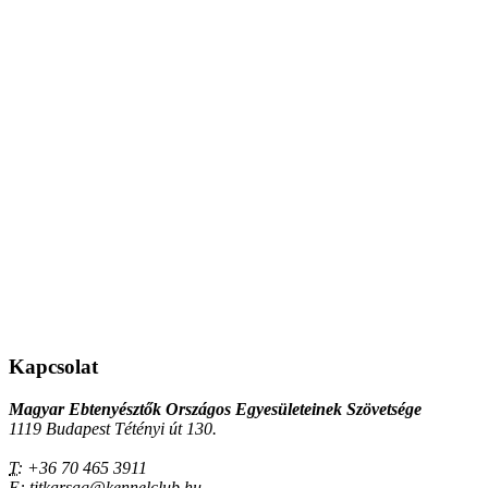
Kapcsolat
Magyar Ebtenyésztők Országos Egyesületeinek Szövetsége
1119 Budapest Tétényi út 130.
T:
+36 70 465 3911
E:
titkarsag@kennelclub.hu