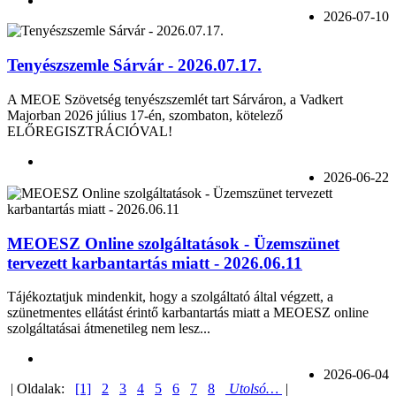
2026-07-10
Tenyészszemle Sárvár - 2026.07.17.
A MEOE Szövetség tenyészszemlét tart Sárváron, a Vadkert
Majorban 2026 július 17-én, szombaton, kötelező
ELŐREGISZTRÁCIÓVAL!
2026-06-22
MEOESZ Online szolgáltatások - Üzemszünet
tervezett karbantartás miatt - 2026.06.11
Tájékoztatjuk mindenkit, hogy a szolgáltató által végzett, a
szünetmentes ellátást érintő karbantartás miatt a MEOESZ online
szolgáltatásai átmenetileg nem lesz...
2026-06-04
| Oldalak:
[1]
2
3
4
5
6
7
8
Utolsó…
|