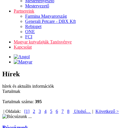
Mestertenyésztő
Mestervezető
Partnereink
Farmina Magyarország
Generali Petcare - DBX Kft
Rebiopet
ONE
FCI
Magyar kutyafajták Tanösvénye
Kapcsolat
Hírek
hírek és aktuális információk
Tartalmak
Tartalmak száma:
395
| Oldalak:
[1]
2
3
4
5
6
7
8
Utolsó…
|
Következő >
Búcsúzunk ...