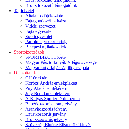
Ezüst fokozatú támogatóink
Bronz fokozatú támogatóink
Tagfelvétel
Általános tájékoztató
Fajtagondozói pályázat
Vidéki szervezet
Fajta egyesület
Sportegyesület
Pártoló tagok szekciója
Belépési nyilatkozatok
Sportbizottságok
SPORTBIZOTTSÁG
Magyar Pásztorkutyák Világszövetsége
Magyar kutyafajták Agility csapata
Díjazottaink
CH értéktár
Korózs András emlékplakett
Puy Aladár emlékérem
Jilly Bertalan emlékérem
A Kutyás Sportért érdemérem
Babérkoszorús aranyjelvény
Aranykoszorús jelvény
Ezüstkoszorús jelvény
Bronzkoszorús jelvény
Szövetség Elnöke Elismerő Oklevél