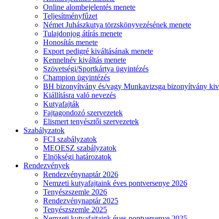
Online alombejelentés menete
Teljesítményfűzet
Német Juhászkutya törzskönyvezésének menete
Tulajdonjog átírás menete
Honosítás menete
Export pedigré kiváltásának menete
Kennelnév kiváltás menete
Szövetségi/Sportkártya ügyintézés
Champion ügyintézés
BH bizonyítvány és/vagy Munkavizsga bizonyítvány kiv
Kiállításra való nevezés
Kutyafajták
Fajtagondozó szervezetek
Elismert tenyésztői szervezetek
Szabályzatok
FCI szabályzatok
MEOESZ szabályzatok
Elnökségi határozatok
Rendezvények
Rendezvénynaptár 2026
Nemzeti kutyafajtaink éves pontversenye 2026
Tenyészszemle 2026
Rendezvénynaptár 2025
Tenyészszemle 2025
Nemzeti kutyafajtaink éves pontversenye 2025