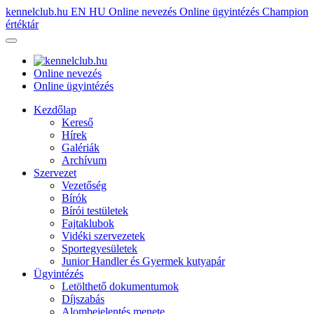
kennelclub.hu
EN
HU
Online nevezés
Online ügyintézés
Champion
értéktár
Online nevezés
Online ügyintézés
Kezdőlap
Kereső
Hírek
Galériák
Archívum
Szervezet
Vezetőség
Bírók
Bírói testületek
Fajtaklubok
Vidéki szervezetek
Sportegyesületek
Junior Handler és Gyermek kutyapár
Ügyintézés
Letölthető dokumentumok
Díjszabás
Alombejelentés menete