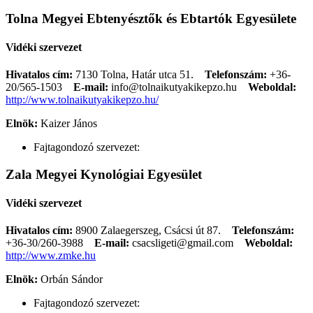
Tolna Megyei Ebtenyésztők és Ebtartók Egyesülete
Vidéki szervezet
Hivatalos cím:
7130 Tolna, Határ utca 51.
Telefonszám:
+36-
20/565-1503
E-mail:
info@tolnaikutyakikepzo.hu
Weboldal:
http://www.tolnaikutyakikepzo.hu/
Elnök:
Kaizer János
Fajtagondozó szervezet:
Zala Megyei Kynológiai Egyesület
Vidéki szervezet
Hivatalos cím:
8900 Zalaegerszeg, Csácsi út 87.
Telefonszám:
+36-30/260-3988
E-mail:
csacsligeti@gmail.com
Weboldal:
http://www.zmke.hu
Elnök:
Orbán Sándor
Fajtagondozó szervezet: