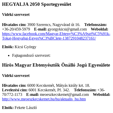
HEGYALJA 2050 Sportegyesület
Vidéki szervezet
Hivatalos cím:
3900 Szerencs, Nagyvárad út 16.
Telefonszám:
+36-20/459-5979
E-mail:
gyorgykicsi@gmail.com
Weboldal:
https://www.facebook.com/Magyar-Ebteny%C3%A9szt%C5%91k-
Tokaj-Hegyaljai-Egyes%C3%BClete-1387291048237161/
Elnök:
Kicsi György
Fajtagondozó szervezet:
Hírös Magyar Ebtenyésztők Önálló Jogú Egyesülete
Vidéki szervezet
Hivatalos cím:
6000 Kecskemét, Mátyás király krt. 18.
Levelezési cím:
6001 Kecskemét, Pf. 342.
Telefonszám:
+36-
70/772-1173
E-mail:
meoeszkecskemet@gmail.com
Weboldal:
http://www.meoeszkecskemet.hu/hu/aktualis_hu.htm
Elnök:
Fekete László