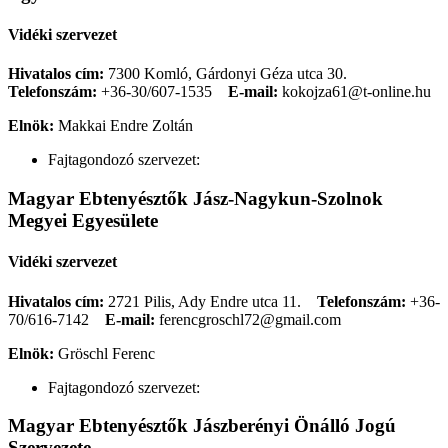
Vidéki szervezet
Hivatalos cím:
7300 Komló, Gárdonyi Géza utca 30.
Telefonszám:
+36-30/607-1535
E-mail:
kokojza61@t-online.hu
Elnök:
Makkai Endre Zoltán
Fajtagondozó szervezet:
Magyar Ebtenyésztők Jász-Nagykun-Szolnok
Megyei Egyesülete
Vidéki szervezet
Hivatalos cím:
2721 Pilis, Ady Endre utca 11.
Telefonszám:
+36-
70/616-7142
E-mail:
ferencgroschl72@gmail.com
Elnök:
Gröschl Ferenc
Fajtagondozó szervezet:
Magyar Ebtenyésztők Jászberényi Önálló Jogú
Szervezete