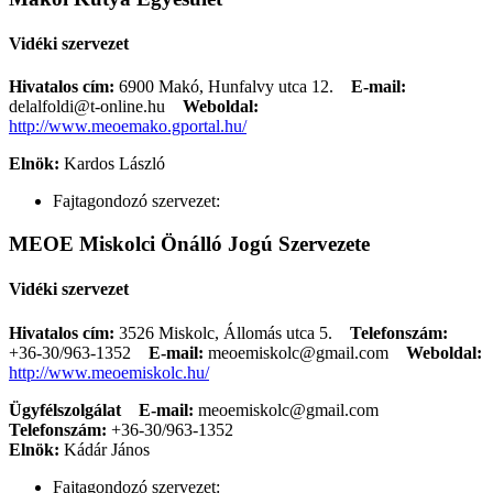
Vidéki szervezet
Hivatalos cím:
6900 Makó, Hunfalvy utca 12.
E-mail:
delalfoldi@t-online.hu
Weboldal:
http://www.meoemako.gportal.hu/
Elnök:
Kardos László
Fajtagondozó szervezet:
MEOE Miskolci Önálló Jogú Szervezete
Vidéki szervezet
Hivatalos cím:
3526 Miskolc, Állomás utca 5.
Telefonszám:
+36-30/963-1352
E-mail:
meoemiskolc@gmail.com
Weboldal:
http://www.meoemiskolc.hu/
Ügyfélszolgálat
E-mail:
meoemiskolc@gmail.com
Telefonszám:
+36-30/963-1352
Elnök:
Kádár János
Fajtagondozó szervezet: