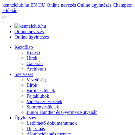
kennelclub.hu
EN
HU
Online nevezés
Online ügyintézés
Champion
értéktár
Online nevezés
Online ügyintézés
Kezdőlap
Kereső
Hírek
Galériák
Archívum
Szervezet
Vezetőség
Bírók
Bírói testületek
Fajtaklubok
Vidéki szervezetek
Sportegyesületek
Junior Handler és Gyermek kutyapár
Ügyintézés
Letölthető dokumentumok
Díjszabás
Alombejelentés menete