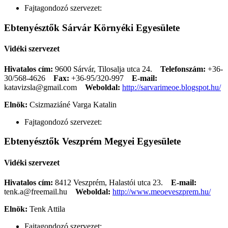
Fajtagondozó szervezet:
Ebtenyésztők Sárvár Környéki Egyesülete
Vidéki szervezet
Hivatalos cím:
9600 Sárvár, Tilosalja utca 24.
Telefonszám:
+36-
30/568-4626
Fax:
+36-95/320-997
E-mail:
katavizsla@gmail.com
Weboldal:
http://sarvarimeoe.blogspot.hu/
Elnök:
Csizmaziáné Varga Katalin
Fajtagondozó szervezet:
Ebtenyésztők Veszprém Megyei Egyesülete
Vidéki szervezet
Hivatalos cím:
8412 Veszprém, Halastói utca 23.
E-mail:
tenk.a@freemail.hu
Weboldal:
http://www.meoeveszprem.hu/
Elnök:
Tenk Attila
Fajtagondozó szervezet: