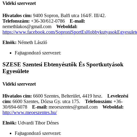
Vidéki szervezet
Hivatalos cím:
9400 Sopron, Balfi utca 164/F. III/42.
Telefonszám:
+36-30/612-0786
E-mail:
nemethlakos@gmail.com
Weboldal:
https://www.facebook.com/SoproniSportEsHobbykutyasokEgyesulet
Elnök:
Németh László
Fajtagondozó szervezet:
SZESE Szentesi Ebtenyésztők És Sportkutyások
Egyesülete
Vidéki szervezet
Hivatalos cím:
6600 Szentes, Belterület, 4419 hrsz.
Levelezési
cím:
6600 Szentes, Dózsa Gy. utca 175.
Telefonszám:
+36-
30/694-6078
E-mail:
meoeszentes@gmail.com
Weboldal:
http://www.meoeszentes.hu/
Elnök:
Udvardi Tibor Dénes
Fajtagondozó szervezet: