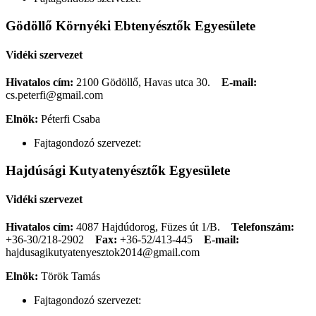
Gödöllő Környéki Ebtenyésztők Egyesülete
Vidéki szervezet
Hivatalos cím:
2100 Gödöllő, Havas utca 30.
E-mail:
cs.peterfi@gmail.com
Elnök:
Péterfi Csaba
Fajtagondozó szervezet:
Hajdúsági Kutyatenyésztők Egyesülete
Vidéki szervezet
Hivatalos cím:
4087 Hajdúdorog, Füzes út 1/B.
Telefonszám:
+36-30/218-2902
Fax:
+36-52/413-445
E-mail:
hajdusagikutyatenyesztok2014@gmail.com
Elnök:
Török Tamás
Fajtagondozó szervezet: