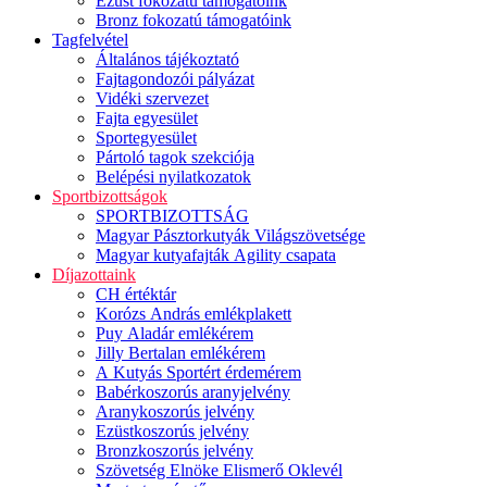
Ezüst fokozatú támogatóink
Bronz fokozatú támogatóink
Tagfelvétel
Általános tájékoztató
Fajtagondozói pályázat
Vidéki szervezet
Fajta egyesület
Sportegyesület
Pártoló tagok szekciója
Belépési nyilatkozatok
Sportbizottságok
SPORTBIZOTTSÁG
Magyar Pásztorkutyák Világszövetsége
Magyar kutyafajták Agility csapata
Díjazottaink
CH értéktár
Korózs András emlékplakett
Puy Aladár emlékérem
Jilly Bertalan emlékérem
A Kutyás Sportért érdemérem
Babérkoszorús aranyjelvény
Aranykoszorús jelvény
Ezüstkoszorús jelvény
Bronzkoszorús jelvény
Szövetség Elnöke Elismerő Oklevél