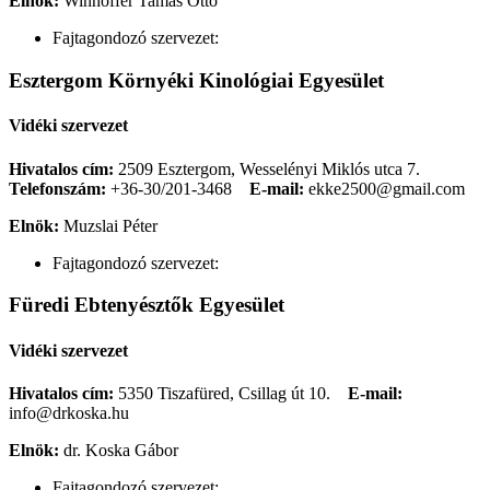
Elnök:
Winhoffer Tamás Ottó
Fajtagondozó szervezet:
Esztergom Környéki Kinológiai Egyesület
Vidéki szervezet
Hivatalos cím:
2509 Esztergom, Wesselényi Miklós utca 7.
Telefonszám:
+36-30/201-3468
E-mail:
ekke2500@gmail.com
Elnök:
Muzslai Péter
Fajtagondozó szervezet:
Füredi Ebtenyésztők Egyesület
Vidéki szervezet
Hivatalos cím:
5350 Tiszafüred, Csillag út 10.
E-mail:
info@drkoska.hu
Elnök:
dr. Koska Gábor
Fajtagondozó szervezet: