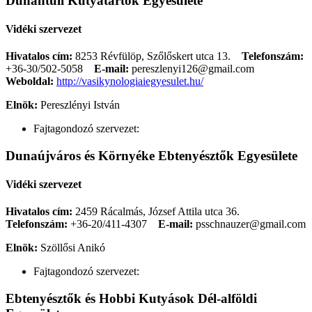
Dunántúli Kutyatartók Egyesülete
Vidéki szervezet
Hivatalos cím:
8253 Révfülöp, Szőlőskert utca 13.
Telefonszám:
+36-30/502-5058
E-mail:
pereszlenyi126@gmail.com
Weboldal:
http://vasikynologiaiegyesulet.hu/
Elnök:
Pereszlényi István
Fajtagondozó szervezet:
Dunaújváros és Környéke Ebtenyésztők Egyesülete
Vidéki szervezet
Hivatalos cím:
2459 Rácalmás, József Attila utca 36.
Telefonszám:
+36-20/411-4307
E-mail:
psschnauzer@gmail.com
Elnök:
Szöllősi Anikó
Fajtagondozó szervezet:
Ebtenyésztők és Hobbi Kutyások Dél-alföldi