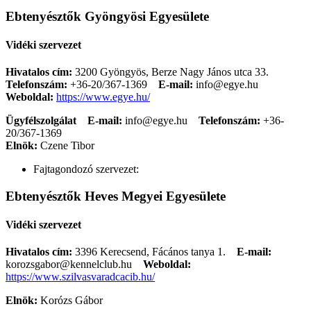
Ebtenyésztők Gyöngyösi Egyesülete
Vidéki szervezet
Hivatalos cím:
3200 Gyöngyös, Berze Nagy János utca 33.
Telefonszám:
+36-20/367-1369
E-mail:
info@egye.hu
Weboldal:
https://www.egye.hu/
Ügyfélszolgálat
E-mail:
info@egye.hu
Telefonszám:
+36-
20/367-1369
Elnök:
Czene Tibor
Fajtagondozó szervezet:
Ebtenyésztők Heves Megyei Egyesülete
Vidéki szervezet
Hivatalos cím:
3396 Kerecsend, Fácános tanya 1.
E-mail:
korozsgabor@kennelclub.hu
Weboldal:
https://www.szilvasvaradcacib.hu/
Elnök:
Korózs Gábor