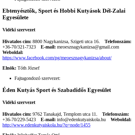
Ebtenyésztők, Sport és Hobbi Kutyások Dél-Zalai
Egyesülete
Vidéki szervezet
Hivatalos cím:
8800 Nagykanizsa, Szigeti utca 16.
Telefonszám:
+36-70/321-7323
E-mail:
meoesznagykanizsa@gmail.com
Weboldal:
https://www.facebook.com/pg/meoesznagykanizsa/about/
Elnök:
Tóth József
Fajtagondozó szervezet:
Éden Kutyás Sport és Szabadidős Egyesület
Vidéki szervezet
Hivatalos cím:
9762 Tanakajd, Templom utca 11.
Telefonszám:
+36-70/229-5423
E-mail:
info@edenkutyaiskola.hu
Weboldal:
http://www.edenkutyaiskola.hu/?q=node/1455