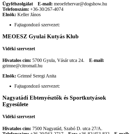
Ügyfélszolgálat
E-mail:
meoefehervar@dogshow.hu
Telefonszám:
+36-30/267-4074
Elnök:
Keller János
Fajtagondozó szervezet:
MEOESZ Gyulai Kutyás Klub
Vidéki szervezet
Hivatalos cím:
5700 Gyula, Vásár utca 24.
E-mail:
grimne@citromail.hu
Elnök:
Grimné Seregi Anita
Fajtagondozó szervezet:
Nagyatádi Ebtenyésztők és Sportkutyások
Egyesülete
Vidéki szervezet
Hivatalos cím:
7500 Nagyatád, Szabó D. utca 27/A.
Telefonszám:
+36-20/563-2717
Fax:
+36-82/453-832
E-mail: