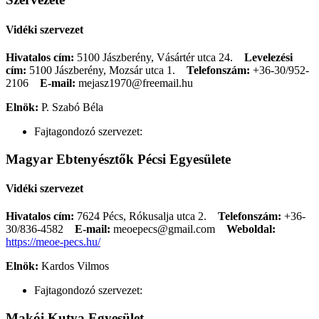
Vidéki szervezet
Hivatalos cím:
5100 Jászberény, Vásártér utca 24.
Levelezési
cím:
5100 Jászberény, Mozsár utca 1.
Telefonszám:
+36-30/952-
2106
E-mail:
mejasz1970@freemail.hu
Elnök:
P. Szabó Béla
Fajtagondozó szervezet:
Magyar Ebtenyésztők Pécsi Egyesülete
Vidéki szervezet
Hivatalos cím:
7624 Pécs, Rókusalja utca 2.
Telefonszám:
+36-
30/836-4582
E-mail:
meoepecs@gmail.com
Weboldal:
https://meoe-pecs.hu/
Elnök:
Kardos Vilmos
Fajtagondozó szervezet:
Makói Kutya Egyesület