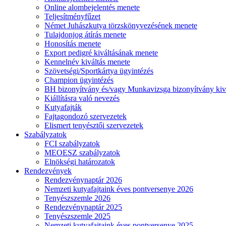
Online alombejelentés menete
Teljesítményfűzet
Német Juhászkutya törzskönyvezésének menete
Tulajdonjog átírás menete
Honosítás menete
Export pedigré kiváltásának menete
Kennelnév kiváltás menete
Szövetségi/Sportkártya ügyintézés
Champion ügyintézés
BH bizonyítvány és/vagy Munkavizsga bizonyítvány kiv
Kiállításra való nevezés
Kutyafajták
Fajtagondozó szervezetek
Elismert tenyésztői szervezetek
Szabályzatok
FCI szabályzatok
MEOESZ szabályzatok
Elnökségi határozatok
Rendezvények
Rendezvénynaptár 2026
Nemzeti kutyafajtaink éves pontversenye 2026
Tenyészszemle 2026
Rendezvénynaptár 2025
Tenyészszemle 2025
Nemzeti kutyafajtaink éves pontversenye 2025