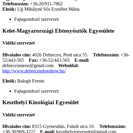
Telefonszám:
+36-20/911-7862
Elnök:
Ujj Mihályné Sós Erzsébet Mária
Fajtagondozó szervezet:
Kelet-Magyarországi Ebtenyésztők Egyesülete
Vidéki szervezet
Hivatalos cím:
4026 Debrecen, Pesti utca 55.
Telefonszám:
+36-
52/443-565
Fax:
+36-52/443-565
E-mail:
debrecenmeoe@gmail.com
Weboldal:
http://www.debrecendogshow.hu/
Elnök:
Balogh Ferenc
Fajtagondozó szervezet:
Keszthelyi Kinológiai Egyesület
Vidéki szervezet
Hivatalos cím:
8315 Gyenesdiás, Faludi utca 10.
Telefonszám:
+36-30/969-3222
E-mail:
keszthelyiegyesulet@gmail.com