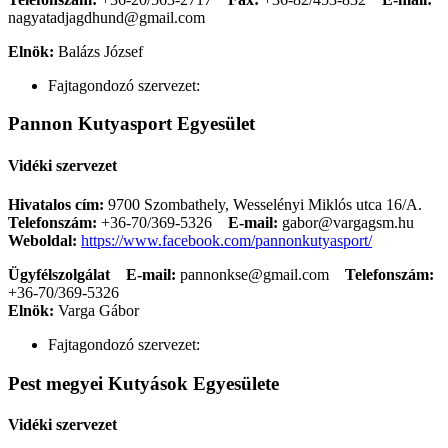
nagyatadjagdhund@gmail.com
Elnök:
Balázs József
Fajtagondozó szervezet:
Pannon Kutyasport Egyesület
Vidéki szervezet
Hivatalos cím:
9700 Szombathely, Wesselényi Miklós utca 16/A.
Telefonszám:
+36-70/369-5326
E-mail:
gabor@vargagsm.hu
Weboldal:
https://www.facebook.com/pannonkutyasport/
Ügyfélszolgálat
E-mail:
pannonkse@gmail.com
Telefonszám:
+36-70/369-5326
Elnök:
Varga Gábor
Fajtagondozó szervezet:
Pest megyei Kutyások Egyesülete
Vidéki szervezet