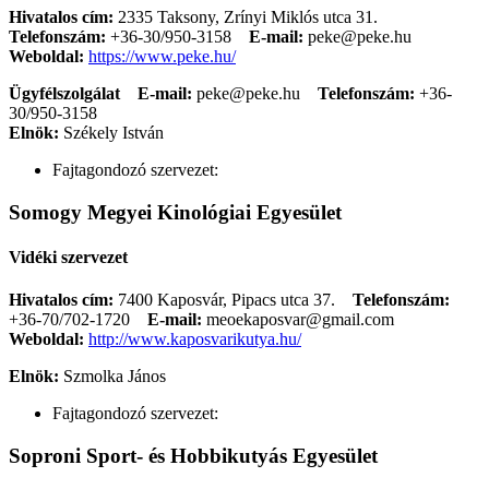
Hivatalos cím:
2335 Taksony, Zrínyi Miklós utca 31.
Telefonszám:
+36-30/950-3158
E-mail:
peke@peke.hu
Weboldal:
https://www.peke.hu/
Ügyfélszolgálat
E-mail:
peke@peke.hu
Telefonszám:
+36-
30/950-3158
Elnök:
Székely István
Fajtagondozó szervezet:
Somogy Megyei Kinológiai Egyesület
Vidéki szervezet
Hivatalos cím:
7400 Kaposvár, Pipacs utca 37.
Telefonszám:
+36-70/702-1720
E-mail:
meoekaposvar@gmail.com
Weboldal:
http://www.kaposvarikutya.hu/
Elnök:
Szmolka János
Fajtagondozó szervezet:
Soproni Sport- és Hobbikutyás Egyesület