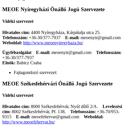
MEOE Nyíregyházi Önálló Jogú Szervezete
Vidéki szervezet
Hivatalos cím:
4400 Nyíregyháza, Kárpátalja utca 25.
Telefonszám:
+36-30/377-7937
E-mail:
meoenyir@gmail.com
Weboldal:
http://www.meoenyiregyhaza.hu/
Ügyfélszolgálat
E-mail:
meoenyir@gmail.com
Telefonszám:
+36-30/377-7937
Elnök:
Babicz Csaba
Fajtagondozó szervezet:
MEOE Székesfehérvári Önálló Jogú Szervezete
Vidéki szervezet
Hivatalos cím:
8000 Székesfehérvár, Nyúl dűlő 2/A.
Levelezési
cím:
8002 Székesfehérvár, Pf. 138.
Telefonszám:
+36-70/953-
9315
E-mail:
meoefehervar@gmail.com
Weboldal:
http://www.meoefehervar.hu/