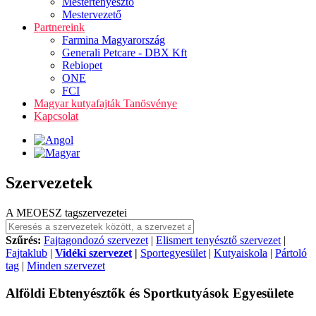
Mestertenyésztő
Mestervezető
Partnereink
Farmina Magyarország
Generali Petcare - DBX Kft
Rebiopet
ONE
FCI
Magyar kutyafajták Tanösvénye
Kapcsolat
Szervezetek
A MEOESZ tagszervezetei
Szűrés:
Fajtagondozó szervezet
|
Elismert tenyésztő szervezet
|
Fajtaklub
|
Vidéki szervezet
|
Sportegyesület
|
Kutyaiskola
|
Pártoló
tag
|
Minden szervezet
Alföldi Ebtenyésztők és Sportkutyások Egyesülete