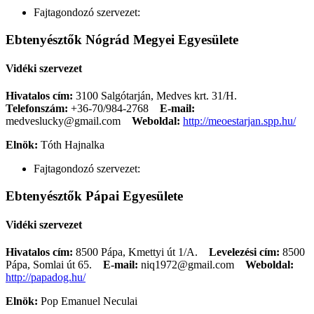
Fajtagondozó szervezet:
Ebtenyésztők Nógrád Megyei Egyesülete
Vidéki szervezet
Hivatalos cím:
3100 Salgótarján, Medves krt. 31/H.
Telefonszám:
+36-70/984-2768
E-mail:
medveslucky@gmail.com
Weboldal:
http://meoestarjan.spp.hu/
Elnök:
Tóth Hajnalka
Fajtagondozó szervezet:
Ebtenyésztők Pápai Egyesülete
Vidéki szervezet
Hivatalos cím:
8500 Pápa, Kmettyi út 1/A.
Levelezési cím:
8500
Pápa, Somlai út 65.
E-mail:
niq1972@gmail.com
Weboldal:
http://papadog.hu/
Elnök:
Pop Emanuel Neculai