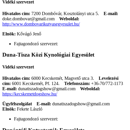
Vidéki szervezet
Hivatalos cím:
7200 Dombóvár, Kosztolányi utca 5.
E-mail:
doke.dombovar@gmail.com
Weboldal:
http://www.dombovarikutyasegyesulet.hu/
Elnök:
Kővágó Jenő
Fajtagondozó szervezet:
Duna-Tisza Közi Kynológiai Egyesület
Vidéki szervezet
Hivatalos cím:
6000 Kecskemét, Magvető utca 3.
Levelezési
cím:
6001 Kecskemét, Pf. 124.
Telefonszám:
+36-70/772-1173
E-mail:
dunatiszadogshow@gmail.com
Weboldal:
https://kecskemetdogshow.hu/
Ügyfélszolgálat
E-mail:
dunatiszadogshow@gmail.com
Elnök:
Fekete László
Fajtagondozó szervezet: