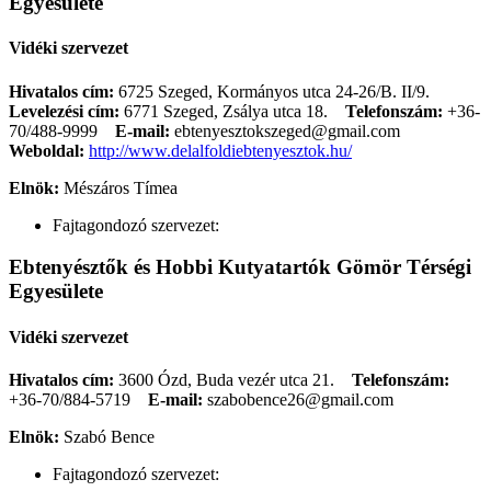
Egyesülete
Vidéki szervezet
Hivatalos cím:
6725 Szeged, Kormányos utca 24-26/B. II/9.
Levelezési cím:
6771 Szeged, Zsálya utca 18.
Telefonszám:
+36-
70/488-9999
E-mail:
ebtenyesztokszeged@gmail.com
Weboldal:
http://www.delalfoldiebtenyesztok.hu/
Elnök:
Mészáros Tímea
Fajtagondozó szervezet:
Ebtenyésztők és Hobbi Kutyatartók Gömör Térségi
Egyesülete
Vidéki szervezet
Hivatalos cím:
3600 Ózd, Buda vezér utca 21.
Telefonszám:
+36-70/884-5719
E-mail:
szabobence26@gmail.com
Elnök:
Szabó Bence
Fajtagondozó szervezet: