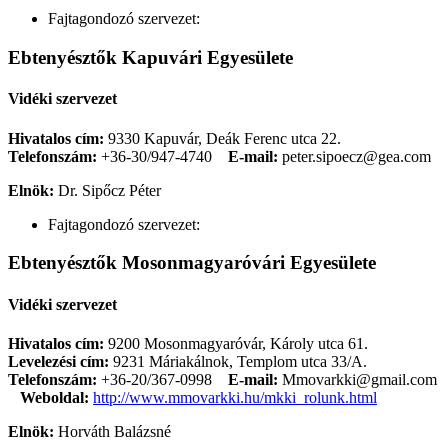
Fajtagondozó szervezet:
Ebtenyésztők Kapuvári Egyesülete
Vidéki szervezet
Hivatalos cím:
9330 Kapuvár, Deák Ferenc utca 22.
Telefonszám:
+36-30/947-4740
E-mail:
peter.sipoecz@gea.com
Elnök:
Dr. Sipőcz Péter
Fajtagondozó szervezet:
Ebtenyésztők Mosonmagyaróvári Egyesülete
Vidéki szervezet
Hivatalos cím:
9200 Mosonmagyaróvár, Károly utca 61.
Levelezési cím:
9231 Máriakálnok, Templom utca 33/A.
Telefonszám:
+36-20/367-0998
E-mail:
Mmovarkki@gmail.com
Weboldal:
http://www.mmovarkki.hu/mkki_rolunk.html
Elnök:
Horváth Balázsné