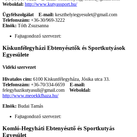
Weboldal:
http://www.kutyassport.hu/
Ügyfélszolgálat
E-mail:
keszthelyiegyesulet@gmail.com
Telefonszám:
+36-30/969-3222
Elnök:
Tóth Zsuzsanna
Fajtagondozó szervezet:
Kiskunfélegyházi Ebtenyésztők és Sportkutyások
Egyesülete
Vidéki szervezet
Hivatalos cím:
6100 Kiskunfélegyháza, Jósika utca 33.
Telefonszám:
+36-70/334-6659
E-mail:
felegyhazikutyasuli@gmail.com
Weboldal:
http://www.meoekkfhaza.hu/
Elnök:
Budai Tamás
Fajtagondozó szervezet:
Komló-Hegyháti Ebtenyésztő és Sportkutyás
Egyesület