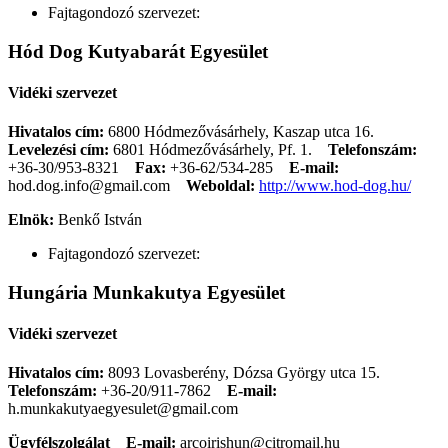
Fajtagondozó szervezet:
Hód Dog Kutyabarát Egyesület
Vidéki szervezet
Hivatalos cím:
6800 Hódmezővásárhely, Kaszap utca 16.
Levelezési cím:
6801 Hódmezővásárhely, Pf. 1.
Telefonszám:
+36-30/953-8321
Fax:
+36-62/534-285
E-mail:
hod.dog.info@gmail.com
Weboldal:
http://www.hod-dog.hu/
Elnök:
Benkő István
Fajtagondozó szervezet:
Hungária Munkakutya Egyesület
Vidéki szervezet
Hivatalos cím:
8093 Lovasberény, Dózsa György utca 15.
Telefonszám:
+36-20/911-7862
E-mail:
h.munkakutyaegyesulet@gmail.com
Ügyfélszolgálat
E-mail:
arcoirishun@citromail.hu