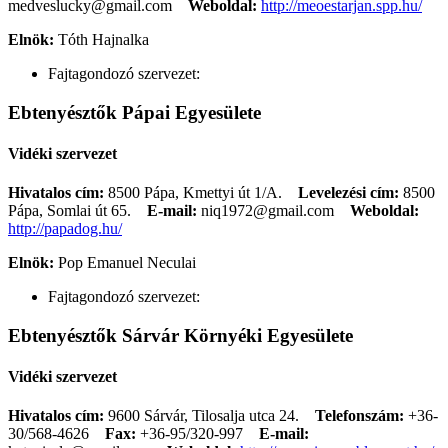
medveslucky@gmail.com
Weboldal:
http://meoestarjan.spp.hu/
Elnök:
Tóth Hajnalka
Fajtagondozó szervezet:
Ebtenyésztők Pápai Egyesülete
Vidéki szervezet
Hivatalos cím:
8500 Pápa, Kmettyi út 1/A.
Levelezési cím:
8500
Pápa, Somlai út 65.
E-mail:
niq1972@gmail.com
Weboldal:
http://papadog.hu/
Elnök:
Pop Emanuel Neculai
Fajtagondozó szervezet:
Ebtenyésztők Sárvár Környéki Egyesülete
Vidéki szervezet
Hivatalos cím:
9600 Sárvár, Tilosalja utca 24.
Telefonszám:
+36-
30/568-4626
Fax:
+36-95/320-997
E-mail: