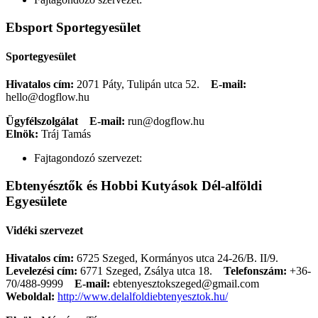
Ebsport Sportegyesület
Sportegyesület
Hivatalos cím:
2071 Páty, Tulipán utca 52.
E-mail:
hello@dogflow.hu
Ügyfélszolgálat
E-mail:
run@dogflow.hu
Elnök:
Tráj Tamás
Fajtagondozó szervezet:
Ebtenyésztők és Hobbi Kutyások Dél-alföldi
Egyesülete
Vidéki szervezet
Hivatalos cím:
6725 Szeged, Kormányos utca 24-26/B. II/9.
Levelezési cím:
6771 Szeged, Zsálya utca 18.
Telefonszám:
+36-
70/488-9999
E-mail:
ebtenyesztokszeged@gmail.com
Weboldal:
http://www.delalfoldiebtenyesztok.hu/