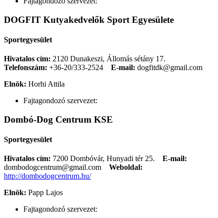
Fajtagondozó szervezet:
DOGFIT Kutyakedvelők Sport Egyesülete
Sportegyesület
Hivatalos cím:
2120 Dunakeszi, Állomás sétány 17.
Telefonszám:
+36-20/333-2524
E-mail:
dogfitdk@gmail.com
Elnök:
Horhi Attila
Fajtagondozó szervezet:
Dombó-Dog Centrum KSE
Sportegyesület
Hivatalos cím:
7200 Dombóvár, Hunyadi tér 25.
E-mail:
dombodogcentrum@gmail.com
Weboldal:
http://dombodogcentrum.hu/
Elnök:
Papp Lajos
Fajtagondozó szervezet: