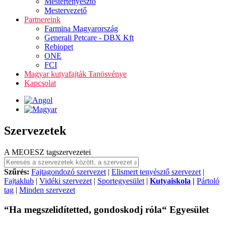
Mestertenyésztő
Mestervezető
Partnereink
Farmina Magyarország
Generali Petcare - DBX Kft
Rebiopet
ONE
FCI
Magyar kutyafajták Tanösvénye
Kapcsolat
Szervezetek
A MEOESZ tagszervezetei
Szűrés:
Fajtagondozó szervezet
|
Elismert tenyésztő szervezet
|
Fajtaklub
|
Vidéki szervezet
|
Sportegyesület
|
Kutyaiskola
|
Pártoló
tag
|
Minden szervezet
“Ha megszelidítetted, gondoskodj róla“ Egyesület