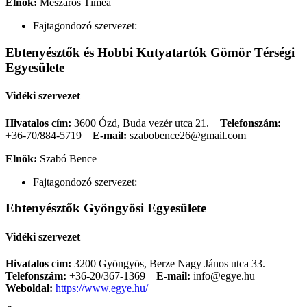
Elnök:
Mészáros Tímea
Fajtagondozó szervezet:
Ebtenyésztők és Hobbi Kutyatartók Gömör Térségi
Egyesülete
Vidéki szervezet
Hivatalos cím:
3600 Ózd, Buda vezér utca 21.
Telefonszám:
+36-70/884-5719
E-mail:
szabobence26@gmail.com
Elnök:
Szabó Bence
Fajtagondozó szervezet:
Ebtenyésztők Gyöngyösi Egyesülete
Vidéki szervezet
Hivatalos cím:
3200 Gyöngyös, Berze Nagy János utca 33.
Telefonszám:
+36-20/367-1369
E-mail:
info@egye.hu
Weboldal:
https://www.egye.hu/