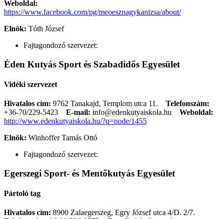
Weboldal:
https://www.facebook.com/pg/meoesznagykanizsa/about/
Elnök:
Tóth József
Fajtagondozó szervezet:
Éden Kutyás Sport és Szabadidős Egyesület
Vidéki szervezet
Hivatalos cím:
9762 Tanakajd, Templom utca 11.
Telefonszám:
+36-70/229-5423
E-mail:
info@edenkutyaiskola.hu
Weboldal:
http://www.edenkutyaiskola.hu/?q=node/1455
Elnök:
Winhoffer Tamás Ottó
Fajtagondozó szervezet:
Egerszegi Sport- és Mentőkutyás Egyesület
Pártoló tag
Hivatalos cím:
8900 Zalaegerszeg, Egry József utca 4/D. 2/7.