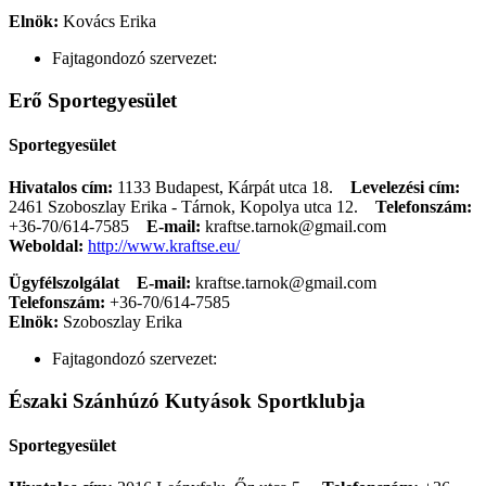
Elnök:
Kovács Erika
Fajtagondozó szervezet:
Erő Sportegyesület
Sportegyesület
Hivatalos cím:
1133 Budapest, Kárpát utca 18.
Levelezési cím:
2461 Szoboszlay Erika - Tárnok, Kopolya utca 12.
Telefonszám:
+36-70/614-7585
E-mail:
kraftse.tarnok@gmail.com
Weboldal:
http://www.kraftse.eu/
Ügyfélszolgálat
E-mail:
kraftse.tarnok@gmail.com
Telefonszám:
+36-70/614-7585
Elnök:
Szoboszlay Erika
Fajtagondozó szervezet:
Északi Szánhúzó Kutyások Sportklubja
Sportegyesület