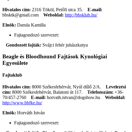
Hivatalos cím:
2316 Tököl, Petőfi utca 35.
E-mail:
bbsktk@gmail.com
Weboldal:
http://bbsklub.hu/
Elnök:
Darula Kamilla
Fajtagondozó szervezet:
Gondozott fajták:
Svájci fehér juhászkutya
Beagle és Bloodhound Fajtások Kynológiai
Egyesülete
Fajtaklub
Hivatalos cím:
8000 Székesfehérvár, Nyúl dűlő 2/A.
Levelezési
cím:
8000 Székesfehérvár, Balatoni út 117.
Telefonszám:
+36-
70/457-2760
E-mail:
horvath.istvan@dogshow.hu
Weboldal:
http://www.bbfke.hu/
Elnök:
Horváth István
Fajtagondozó szervezet: