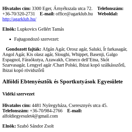
Hivatalos cím:
3300 Eger, Árnyékszala utca 72.
Telefonszám:
+36-70/320-2731
E-mail:
office@agarklub.hu
Weboldal:
http://agarklub.hu/
Elnök:
Lupkovics Gellért Tamás
Fajtagondozó szervezet:
Gondozott fajták:
Afgán Agár, Orosz agár, Saluki, Ír farkasagár,
Angol Agár, Kis olasz agár, Sloughi, Whippet, Basenji, Galgo
Espagnol, Fáraókutya, Azawakh, Cirneco dell’Etna, Skót
Szarvasagár, Lengyel agár /Chart Polski, Ibizai kopó szálkásszőrű,
Ibizai kopó rövidszőrű
Alföldi Ebtenyésztők és Sportkutyások Egyesülete
Vidéki szervezet
Hivatalos cím:
4481 Nyíregyháza, Cseresznyés utca 45.
Telefonszám:
+36-70/984-2766
E-mail:
alfoldiegyesulet4@gmail.com
Elnök:
Szabó Sándor Zsolt