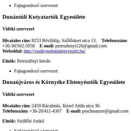
Fajtagondozó szervezet:
Dunántúli Kutyatartók Egyesülete
Vidéki szervezet
Hivatalos cím:
8253 Révfülöp, Szőlőskert utca 13.
Telefonszám:
+36-30/502-5058
E-mail:
pereszlenyi126@gmail.com
Weboldal:
http://vasikynologiaiegyesulet.hu/
Elnök:
Pereszlényi István
Fajtagondozó szervezet:
Dunaújváros és Környéke Ebtenyésztők Egyesülete
Vidéki szervezet
Hivatalos cím:
2459 Rácalmás, József Attila utca 36.
Telefonszám:
+36-20/411-4307
E-mail:
psschnauzer@gmail.com
Elnök:
Szöllősi Anikó
Fajtagondozó szervezet: