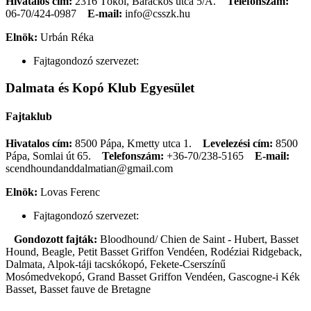
Hivatalos cím:
2316 Tököl, Barackos utca 5/A.
Telefonszám:
06-70/424-0987
E-mail:
info@csszk.hu
Elnök:
Urbán Réka
Fajtagondozó szervezet:
Dalmata és Kopó Klub Egyesület
Fajtaklub
Hivatalos cím:
8500 Pápa, Kmetty utca 1.
Levelezési cím:
8500
Pápa, Somlai út 65.
Telefonszám:
+36-70/238-5165
E-mail:
scendhoundanddalmatian@gmail.com
Elnök:
Lovas Ferenc
Fajtagondozó szervezet:
Gondozott fajták:
Bloodhound/ Chien de Saint - Hubert, Basset
Hound, Beagle, Petit Basset Griffon Vendéen, Rodéziai Ridgeback,
Dalmata, Alpok-táji tacskókopó, Fekete-Cserszínű
Mosómedvekopó, Grand Basset Griffon Vendéen, Gascogne-i Kék
Basset, Basset fauve de Bretagne