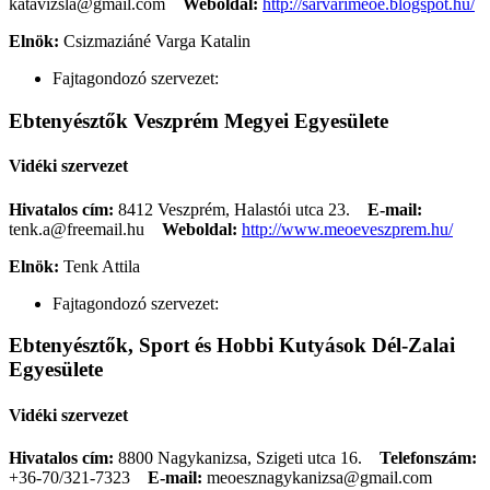
katavizsla@gmail.com
Weboldal:
http://sarvarimeoe.blogspot.hu/
Elnök:
Csizmaziáné Varga Katalin
Fajtagondozó szervezet:
Ebtenyésztők Veszprém Megyei Egyesülete
Vidéki szervezet
Hivatalos cím:
8412 Veszprém, Halastói utca 23.
E-mail:
tenk.a@freemail.hu
Weboldal:
http://www.meoeveszprem.hu/
Elnök:
Tenk Attila
Fajtagondozó szervezet:
Ebtenyésztők, Sport és Hobbi Kutyások Dél-Zalai
Egyesülete
Vidéki szervezet
Hivatalos cím:
8800 Nagykanizsa, Szigeti utca 16.
Telefonszám:
+36-70/321-7323
E-mail:
meoesznagykanizsa@gmail.com