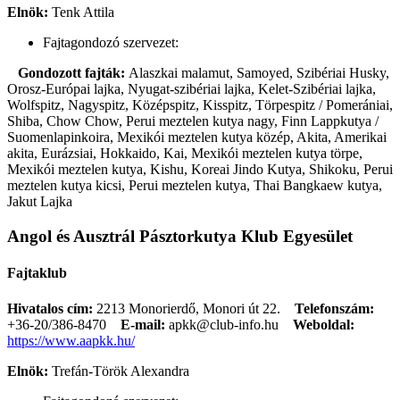
Elnök:
Tenk Attila
Fajtagondozó szervezet:
Gondozott fajták:
Alaszkai malamut, Samoyed, Szibériai Husky,
Orosz-Európai lajka, Nyugat-szibériai lajka, Kelet-Szibériai lajka,
Wolfspitz, Nagyspitz, Középspitz, Kisspitz, Törpespitz / Pomerániai,
Shiba, Chow Chow, Perui meztelen kutya nagy, Finn Lappkutya /
Suomenlapinkoira, Mexikói meztelen kutya közép, Akita, Amerikai
akita, Eurázsiai, Hokkaido, Kai, Mexikói meztelen kutya törpe,
Mexikói meztelen kutya, Kishu, Koreai Jindo Kutya, Shikoku, Perui
meztelen kutya kicsi, Perui meztelen kutya, Thai Bangkaew kutya,
Jakut Lajka
Angol és Ausztrál Pásztorkutya Klub Egyesület
Fajtaklub
Hivatalos cím:
2213 Monorierdő, Monori út 22.
Telefonszám:
+36-20/386-8470
E-mail:
apkk@club-info.hu
Weboldal:
https://www.aapkk.hu/
Elnök:
Trefán-Török Alexandra