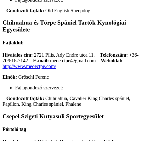
Gondozott fajták:
Old English Sheepdog
Chihuahua és Törpe Spániel Tartók Kynológiai
Egyesülete
Fajtaklub
Hivatalos cím:
2721 Pilis, Ady Endre utca 11.
Telefonszám:
+36-
70/616-7142
E-mail:
meoe.ctpe@gmail.com
Weboldal:
http://www.meoectpe.com/
Elnök:
Gröschl Ferenc
Fajtagondozó szervezet:
Gondozott fajták:
Chihuahua, Cavalier King Charles spániel,
Papillon, King Charles spániel, Phalene
Csepel-Szigeti Kutyasuli Sportegyesület
Pártoló tag