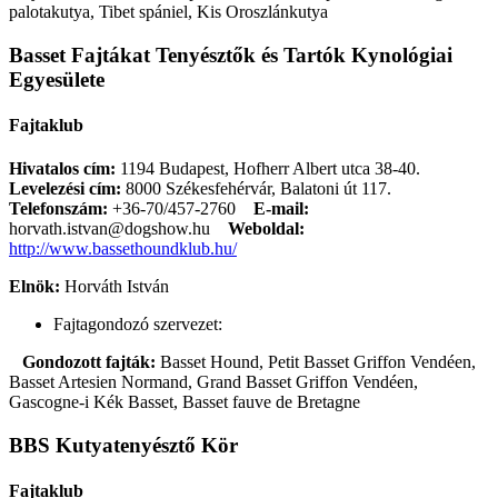
palotakutya, Tibet spániel, Kis Oroszlánkutya
Basset Fajtákat Tenyésztők és Tartók Kynológiai
Egyesülete
Fajtaklub
Hivatalos cím:
1194 Budapest, Hofherr Albert utca 38-40.
Levelezési cím:
8000 Székesfehérvár, Balatoni út 117.
Telefonszám:
+36-70/457-2760
E-mail:
horvath.istvan@dogshow.hu
Weboldal:
http://www.bassethoundklub.hu/
Elnök:
Horváth István
Fajtagondozó szervezet:
Gondozott fajták:
Basset Hound, Petit Basset Griffon Vendéen,
Basset Artesien Normand, Grand Basset Griffon Vendéen,
Gascogne-i Kék Basset, Basset fauve de Bretagne
BBS Kutyatenyésztő Kör
Fajtaklub