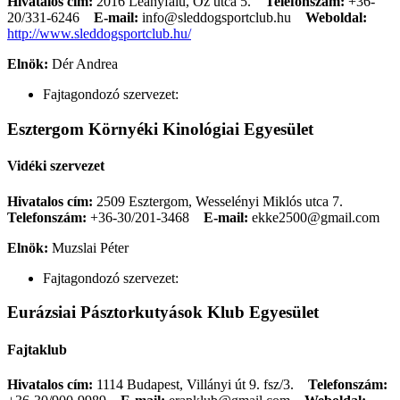
Hivatalos cím:
2016 Leányfalu, Őz utca 5.
Telefonszám:
+36-
20/331-6246
E-mail:
info@sleddogsportclub.hu
Weboldal:
http://www.sleddogsportclub.hu/
Elnök:
Dér Andrea
Fajtagondozó szervezet:
Esztergom Környéki Kinológiai Egyesület
Vidéki szervezet
Hivatalos cím:
2509 Esztergom, Wesselényi Miklós utca 7.
Telefonszám:
+36-30/201-3468
E-mail:
ekke2500@gmail.com
Elnök:
Muzslai Péter
Fajtagondozó szervezet:
Eurázsiai Pásztorkutyások Klub Egyesület
Fajtaklub
Hivatalos cím:
1114 Budapest, Villányi út 9. fsz/3.
Telefonszám: