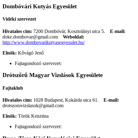
Dombóvári Kutyás Egyesület
Vidéki szervezet
Hivatalos cím:
7200 Dombóvár, Kosztolányi utca 5.
E-mail:
doke.dombovar@gmail.com
Weboldal:
http://www.dombovarikutyasegyesulet.hu/
Elnök:
Kővágó Jenő
Fajtagondozó szervezet:
Drótszőrű Magyar Vizslások Egyesülete
Fajtaklub
Hivatalos cím:
1028 Budapest, Kokárda utca 61.
E-mail:
drotszoruvizslasok@gmail.com
Elnök:
Török Krisztina
Fajtagondozó szervezet: