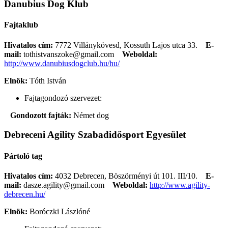
Danubius Dog Klub
Fajtaklub
Hivatalos cím:
7772 Villánykövesd, Kossuth Lajos utca 33.
E-
mail:
tothistvanszoke@gmail.com
Weboldal:
http://www.danubiusdogclub.hu/hu/
Elnök:
Tóth István
Fajtagondozó szervezet:
Gondozott fajták:
Német dog
Debreceni Agility Szabadidősport Egyesület
Pártoló tag
Hivatalos cím:
4032 Debrecen, Böszörményi út 101. III/10.
E-
mail:
dasze.agility@gmail.com
Weboldal:
http://www.agility-
debrecen.hu/
Elnök:
Boróczki Lászlóné