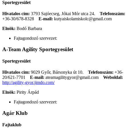
Sportegyesület
Hivatalos cím:
3793 Sajóecseg, Jókai Mór utca 24.
Telefonszám:
+36-30/678-8328
E-mail:
kutyaiskolamiskolc@gmail.com
Elnök:
Bodó Barbara
Fajtagondozó szervezet:
A-Team Agility Sportegyesület
Sportegyesület
Hivatalos cím:
9029 Győr, Bársonyka út 10.
Telefonszám:
+36-
20/621-7701
E-mail:
ateamagilitygyor@gmail.com
Weboldal:
http://agility-gyor.jimdo.com/
Elnök:
Pirity Árpád
Fajtagondozó szervezet:
Agár Klub
Fajtaklub