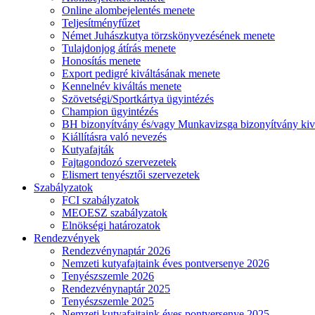
Online alombejelentés menete
Teljesítményfűzet
Német Juhászkutya törzskönyvezésének menete
Tulajdonjog átírás menete
Honosítás menete
Export pedigré kiváltásának menete
Kennelnév kiváltás menete
Szövetségi/Sportkártya ügyintézés
Champion ügyintézés
BH bizonyítvány és/vagy Munkavizsga bizonyítvány kiv
Kiállításra való nevezés
Kutyafajták
Fajtagondozó szervezetek
Elismert tenyésztői szervezetek
Szabályzatok
FCI szabályzatok
MEOESZ szabályzatok
Elnökségi határozatok
Rendezvények
Rendezvénynaptár 2026
Nemzeti kutyafajtaink éves pontversenye 2026
Tenyészszemle 2026
Rendezvénynaptár 2025
Tenyészszemle 2025
Nemzeti kutyafajtaink éves pontversenye 2025