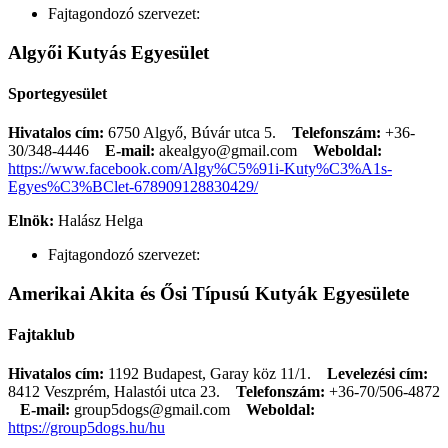
Fajtagondozó szervezet:
Algyői Kutyás Egyesület
Sportegyesület
Hivatalos cím:
6750 Algyő, Búvár utca 5.
Telefonszám:
+36-
30/348-4446
E-mail:
akealgyo@gmail.com
Weboldal:
https://www.facebook.com/Algy%C5%91i-Kuty%C3%A1s-
Egyes%C3%BClet-678909128830429/
Elnök:
Halász Helga
Fajtagondozó szervezet:
Amerikai Akita és Ősi Típusú Kutyák Egyesülete
Fajtaklub
Hivatalos cím:
1192 Budapest, Garay köz 11/1.
Levelezési cím:
8412 Veszprém, Halastói utca 23.
Telefonszám:
+36-70/506-4872
E-mail:
group5dogs@gmail.com
Weboldal:
https://group5dogs.hu/hu