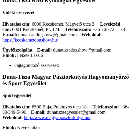
Duna-Tisza Közi Kynológiai Egyesület
Vidéki szervezet
Hivatalos cím:
6000 Kecskemét, Magvető utca 3.
Levelezési
cím:
6001 Kecskemét, Pf. 124.
Telefonszám:
+36-70/772-1173
E-mail:
dunatiszadogshow@gmail.com
Weboldal:
https://kecskemetdogshow.hu/
Ügyfélszolgálat
E-mail:
dunatiszadogshow@gmail.com
Elnök:
Fekete László
Fajtagondozó szervezet:
Duna-Tisza Magyar Pásztorkutyás Hagyományőrző
és Sport Egyesület
Sportegyesület
Hivatalos cím:
6500 Baja, Puttonyos utca 18.
Telefonszám:
+36-
30/349-5496
E-mail:
dunatiszaegyesulet@gmail.com
Weboldal:
http://www.magyarpasztorkutya.hu/
Elnök:
Keve Gábor