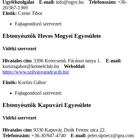
Ügyfélszolgálat
E-mail:
info@egye.hu
Telefonszám:
+36-
20/367-1369
Elnök:
Czene Tibor
Fajtagondozó szervezet:
Ebtenyésztők Heves Megyei Egyesülete
Vidéki szervezet
Hivatalos cím:
3396 Kerecsend, Fácános tanya 1.
E-mail:
korozsgabor@kennelclub.hu
Weboldal:
https://www.szilvasvaradcacib.hu/
Elnök:
Korózs Gábor
Fajtagondozó szervezet:
Ebtenyésztők Kapuvári Egyesülete
Vidéki szervezet
Hivatalos cím:
9330 Kapuvár, Deák Ferenc utca 22.
Telefonszám:
+36-30/947-4740
E-mail:
peter.sipoecz@gea.com