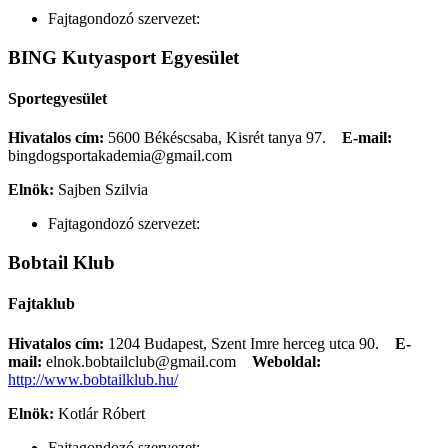
Fajtagondozó szervezet:
BING Kutyasport Egyesület
Sportegyesület
Hivatalos cím:
5600 Békéscsaba, Kisrét tanya 97.
E-mail:
bingdogsportakademia@gmail.com
Elnök:
Sajben Szilvia
Fajtagondozó szervezet:
Bobtail Klub
Fajtaklub
Hivatalos cím:
1204 Budapest, Szent Imre herceg utca 90.
E-
mail:
elnok.bobtailclub@gmail.com
Weboldal:
http://www.bobtailklub.hu/
Elnök:
Kotlár Róbert
Fajtagondozó szervezet: