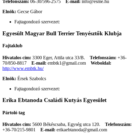
Telefonszám:
06-30/596-2575
E-mail:
info@esme.hu
Elnök:
Gecse Gábor
Fajtagondozó szervezet:
Egyesült Magyar Bull Terrier Tenyésztők Klubja
Fajtaklub
Hivatalos cím:
3300 Eger, Attila utca 33/B.
Telefonszám:
+36-
70/850-8817
E-mail:
embtk1@gmail.com
Weboldal:
http://www.embtk.hu/
Elnök:
Érsek Szabolcs
Fajtagondozó szervezet:
Erika Ebtanoda Családi Kutyás Egyesület
Pártoló tag
Hivatalos cím:
5600 Békéscsaba, Egység utca 120.
Telefonszám:
+36-70/215-9801
E-mail:
erikaebtanoda@gmail.com