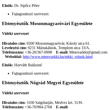
Elnök:
Dr. Sipőcz Péter
Fajtagondozó szervezet:
Ebtenyésztők Mosonmagyaróvári Egyesülete
Vidéki szervezet
Hivatalos cím:
9200 Mosonmagyaróvár, Károly utca 61.
Levelezési cím:
9231 Máriakálnok, Templom utca 33/A.
Telefonszám:
+36-20/367-0998
E-mail:
Mmovarkki@gmail.com
Weboldal:
http://www.mmovarkki.hu/mkki_rolunk.html
Elnök:
Horváth Balázsné
Fajtagondozó szervezet:
Ebtenyésztők Nógrád Megyei Egyesülete
Vidéki szervezet
Hivatalos cím:
3100 Salgótarján, Medves krt. 31/H.
Telefonszám:
+36-70/984-2768
E-mail: