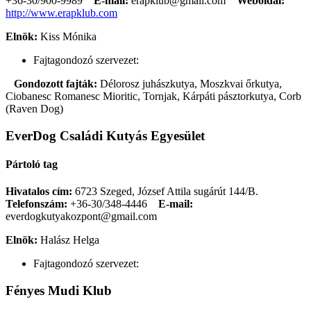
+36-30/900-9989
E-mail:
erapklub@gmail.com
Weboldal:
http://www.erapklub.com
Elnök:
Kiss Mónika
Fajtagondozó szervezet:
Gondozott fajták:
Délorosz juhászkutya, Moszkvai őrkutya,
Ciobanesc Romanesc Mioritic, Tornjak, Kárpáti pásztorkutya, Corb
(Raven Dog)
EverDog Családi Kutyás Egyesület
Pártoló tag
Hivatalos cím:
6723 Szeged, József Attila sugárút 144/B.
Telefonszám:
+36-30/348-4446
E-mail:
everdogkutyakozpont@gmail.com
Elnök:
Halász Helga
Fajtagondozó szervezet:
Fényes Mudi Klub