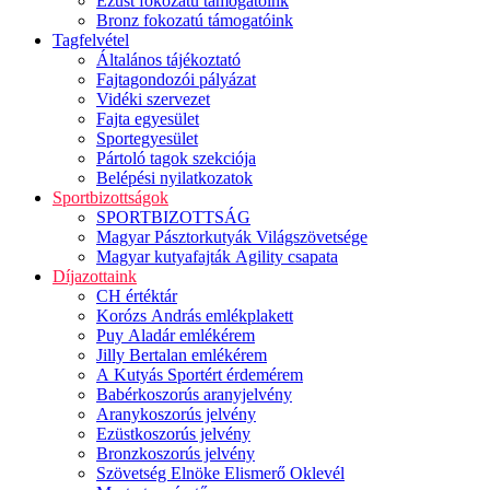
Ezüst fokozatú támogatóink
Bronz fokozatú támogatóink
Tagfelvétel
Általános tájékoztató
Fajtagondozói pályázat
Vidéki szervezet
Fajta egyesület
Sportegyesület
Pártoló tagok szekciója
Belépési nyilatkozatok
Sportbizottságok
SPORTBIZOTTSÁG
Magyar Pásztorkutyák Világszövetsége
Magyar kutyafajták Agility csapata
Díjazottaink
CH értéktár
Korózs András emlékplakett
Puy Aladár emlékérem
Jilly Bertalan emlékérem
A Kutyás Sportért érdemérem
Babérkoszorús aranyjelvény
Aranykoszorús jelvény
Ezüstkoszorús jelvény
Bronzkoszorús jelvény
Szövetség Elnöke Elismerő Oklevél