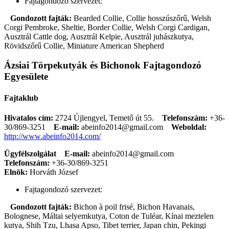
Fajtagondozó szervezet:
Gondozott fajták:
Bearded Collie, Collie hosszúszőrű, Welsh
Corgi Pembroke, Sheltie, Border Collie, Welsh Corgi Cardigan,
Ausztrál Cattle dog, Ausztrál Kelpie, Ausztrál juhászkutya,
Rövidszőrű Collie, Miniature American Shepherd
Ázsiai Törpekutyák és Bichonok Fajtagondozó
Egyesülete
Fajtaklub
Hivatalos cím:
2724 Újlengyel, Temető út 55.
Telefonszám:
+36-
30/869-3251
E-mail:
abeinfo2014@gmail.com
Weboldal:
http://www.abeinfo2014.com/
Ügyfélszolgálat
E-mail:
abeinfo2014@gmail.com
Telefonszám:
+36-30/869-3251
Elnök:
Horváth József
Fajtagondozó szervezet:
Gondozott fajták:
Bichon à poil frisé, Bichon Havanais,
Bolognese, Máltai selyemkutya, Coton de Tuléar, Kínai meztelen
kutya, Shih Tzu, Lhasa Apso, Tibet terrier, Japan chin, Pekingi