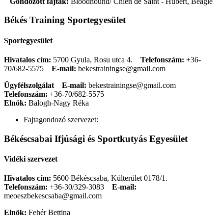
Gondozott fajták:
Bloodhound/ Chien de Saint - Hubert, Beagle
Békés Training Sportegyesület
Sportegyesület
Hivatalos cím:
5700 Gyula, Rosu utca 4.
Telefonszám:
+36-
70/682-5575
E-mail:
bekestrainingse@gmail.com
Ügyfélszolgálat
E-mail:
bekestrainingse@gmail.com
Telefonszám:
+36-70/682-5575
Elnök:
Balogh-Nagy Réka
Fajtagondozó szervezet:
Békéscsabai Ifjúsági és Sportkutyás Egyesület
Vidéki szervezet
Hivatalos cím:
5600 Békéscsaba, Külterület 0178/1.
Telefonszám:
+36-30/329-3083
E-mail:
meoeszbekescsaba@gmail.com
Elnök:
Fehér Bettina