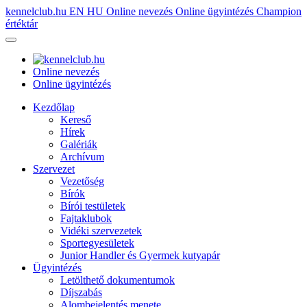
kennelclub.hu
EN
HU
Online nevezés
Online ügyintézés
Champion
értéktár
Online nevezés
Online ügyintézés
Kezdőlap
Kereső
Hírek
Galériák
Archívum
Szervezet
Vezetőség
Bírók
Bírói testületek
Fajtaklubok
Vidéki szervezetek
Sportegyesületek
Junior Handler és Gyermek kutyapár
Ügyintézés
Letölthető dokumentumok
Díjszabás
Alombejelentés menete